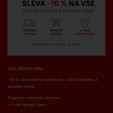
Léto 2026 je tady.
–10 % na veškerý sortiment, včetně outletu a
akčního zboží.
Doprava a montáž zdarma.
+ 1 rok záruky navíc.