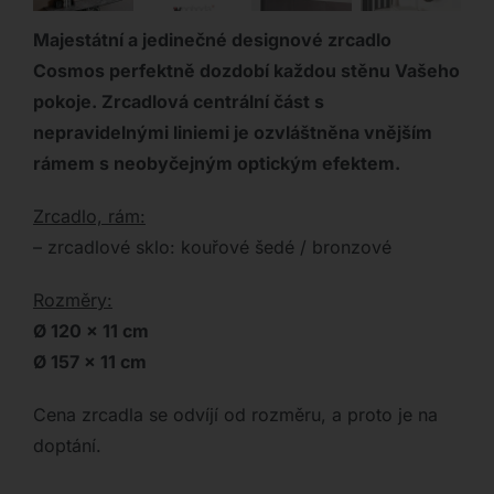
Majestátní a jedinečné designové zrcadlo
Cosmos perfektně dozdobí každou stěnu Vašeho
pokoje. Zrcadlová centrální část s
nepravidelnými liniemi je ozvláštněna vnějším
rámem s neobyčejným optickým efektem.
Zrcadlo, rám:
– zrcadlové sklo: kouřové šedé / bronzové
Rozměry:
Ø 120 x 11 cm
Ø 157 x 11 cm
Cena zrcadla se odvíjí od rozměru, a proto je na
doptání.