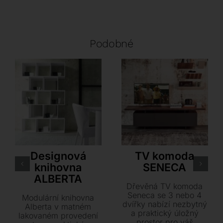
Podobné
Antonello Italia
Cattelan Italia
Designová
TV komoda
knihovna
SENECA
ALBERTA
Dřevěná TV komoda
Seneca se 3 nebo 4
Modulární knihovna
dvířky nabízí nezbytný
Alberta v matném
a praktický úložný
lakovaném provedení
prostor pro váš