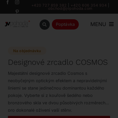
Přeskočit
+420 727 859 382
|
+420 606 354 934
|
obchod@jvpohoda.com
na
obsah
MENU
Poptávka
Úvod
Na objednávku
O nás
Designové zrcadlo COSMOS
Katalog
Majestátní designové zrcadlo Cosmos s
neobyčejným optickým efektem a nepravidelnými
liniemi se stane jedinečnou dominantou každého
Značky
pokoje. Vyberte si z kouřově šedého nebo
bronzového skla ve dvou působivých rozměrech
Outlet
pro dokonalé oživení vaší stěny.