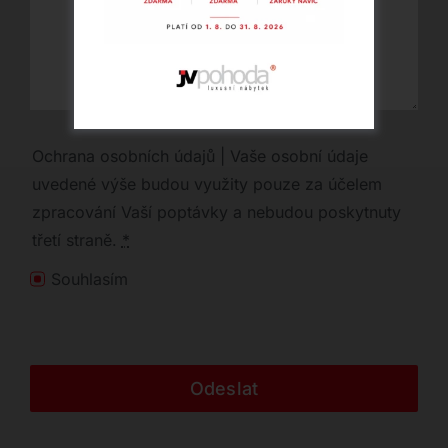
Ochrana osobních údajů | Vaše osobní údaje
uvedené výše budou využity pouze za účelem
zpracování Vaší poptávky a nebudou poskytnuty
třetí straně.
*
Souhlasím
Odeslat