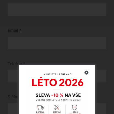
Email
*
Telefon
*
S čím vám můžeme pomoci?