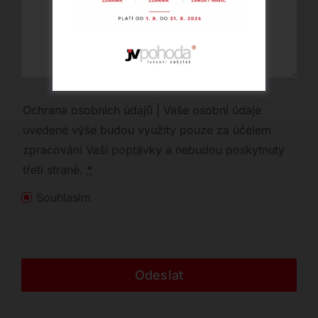
Ochrana osobních údajů | Vaše osobní údaje
uvedené výše budou využity pouze za účelem
zpracování Vaší poptávky a nebudou poskytnuty
třetí straně.
*
Souhlasím
Odeslat