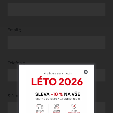
Email
*
Telefon
*
S čím vám můžeme pomoci?