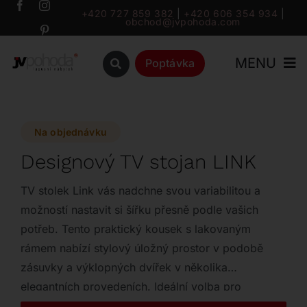
Přeskočit
+420 727 859 382
|
+420 606 354 934
|
obchod@jvpohoda.com
na
obsah
MENU
Poptávka
Úvod
Na objednávku
O nás
Designový TV stojan LINK
Katalog
TV stolek Link vás nadchne svou variabilitou a
možností nastavit si šířku přesně podle vašich
potřeb. Tento praktický kousek s lakovaným
Značky
rámem nabízí stylový úložný prostor v podobě
zásuvky a výklopných dvířek v několika
Outlet
elegantních provedeních. Ideální volba pro
moderní interiér s rozměry až do 255 cm.