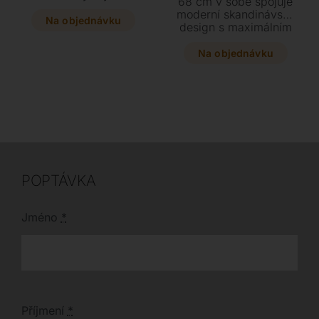
68 cm v sobě spojuje
můžete z několika
moderní skandinávský
stylových barevných
Na objednávku
design s maximálním
provedení skla i
komfortem. Vyberte si
sítotisku v rozměru 180
z pestré škály barev
Na objednávku
x 55 cm. Tento
čalounění a dopřejte
designový kousek s
svému interiéru
protáhlou spodní částí
nadčasový kousek,
se stane
který zaručuje dlouhou
nepřehlédnutelnou
životnost díky kvalitním
dominantou každé
materiálům.
místnosti.
POPTÁVKA
Jméno
*
Příjmení
*