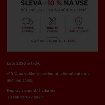
Léto 2026 je tady.
–10 % na veškerý sortiment, včetně outletu a
akčního zboží.
Doprava a montáž zdarma.
+ 1 rok záruky navíc.