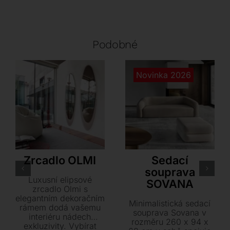
Podobné
Novinka 2026
Tonin Casa
Flexlux
Zrcadlo OLMI
Sedací
souprava
Luxusní elipsové
SOVANA
zrcadlo Olmi s
elegantním dekoračním
Minimalistická sedací
rámem dodá vašemu
souprava Sovana v
interiéru nádech
rozměru 260 x 94 x
exkluzivity. Vybírat