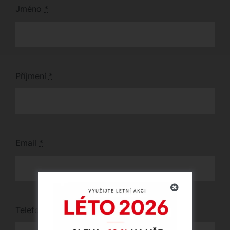
Jméno
*
Příjmení
*
Email
*
Telefon
*