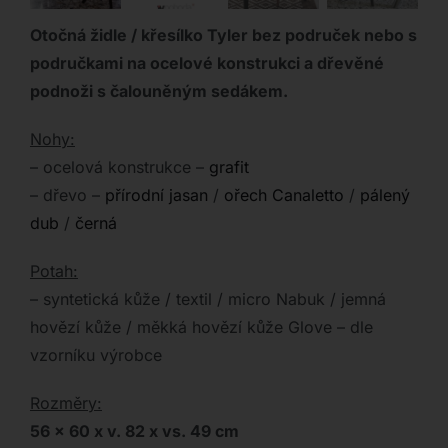
Otočná židle / křesílko Tyler bez područek nebo s
područkami na ocelové konstrukci a dřevěné
podnoži s čalouněným sedákem.
Nohy:
– ocelová konstrukce –
grafit
– dřevo –
přírodní jasan
/
ořech Canaletto
/
pálený
dub
/
černá
Potah:
– syntetická kůže / textil / micro Nabuk / jemná
hovězí kůže / měkká hovězí kůže Glove – dle
vzorníku výrobce
Rozměry:
56 x 60 x v. 82 x vs. 49 cm