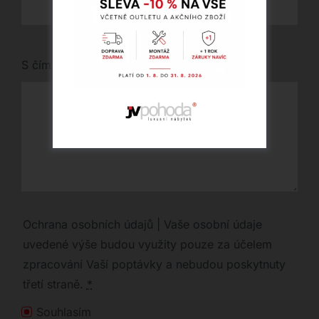
S čím vám můžeme pomoci?
Ochrana osobních údajů | Vaše osobní údaje
uvedené výše budou využity pouze za účelem
zpracování Vaší poptávky a nebudou poskytnuty
třetí straně.
*
Souhlasím