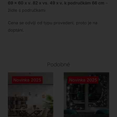
69 x 60 x v. 82 x vs. 49 x v. k područkám 66 cm
–
židle s područkami
Cena se odvíjí od typu provedení, proto je na
doptání.
Podobné
Novinka 2025
Novinka 2025
Ozzio
Tonin Casa