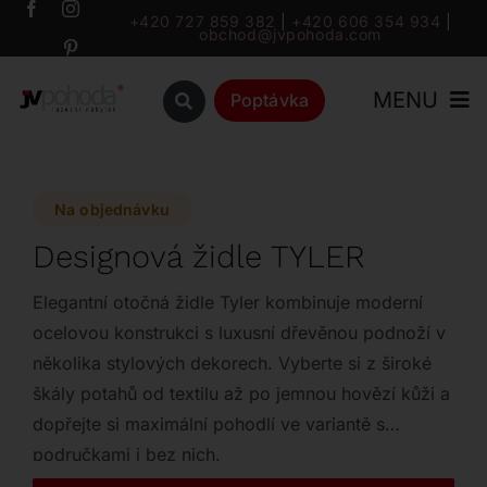
Přeskočit
+420 727 859 382
|
+420 606 354 934
|
obchod@jvpohoda.com
na
obsah
MENU
Poptávka
Úvod
Na objednávku
O nás
Designová židle TYLER
Katalog
Elegantní otočná židle Tyler kombinuje moderní
ocelovou konstrukci s luxusní dřevěnou podnoží v
několika stylových dekorech. Vyberte si z široké
Značky
škály potahů od textilu až po jemnou hovězí kůži a
dopřejte si maximální pohodlí ve variantě s
Outlet
područkami i bez nich.