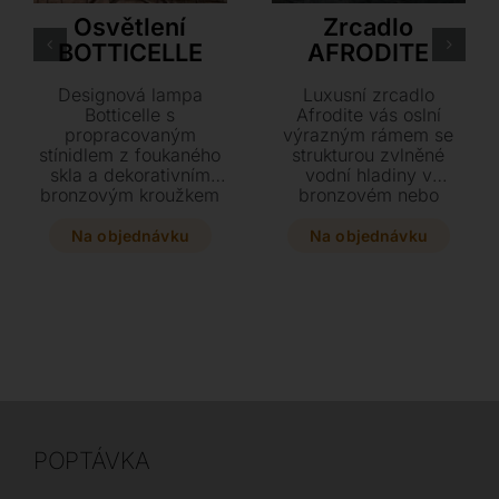
Osvětlení
Zrcadlo
BOTTICELLE
AFRODITE
Designová lampa
Luxusní zrcadlo
Botticelle s
Afrodite vás oslní
propracovaným
výrazným rámem se
stínidlem z foukaného
strukturou zvlněné
skla a dekorativním
vodní hladiny v
bronzovým kroužkem
bronzovém nebo
dodá vašemu interiéru
kouřovém provedení.
sofistikovaný prvek.
Polokruhový design o
Na objednávku
Na objednávku
Vyberte si z
rozměrech 105 x 190
elegantních variant
cm umožňuje stylové
stropního či
spojení dvou kusů, což
nástěnného osvětlení v
vytvoří dokonalou
několika barevných
dominantu pro váš
provedeních
interiér.
borosilikátového skla.
Tento stylový doplněk
zaujme svým
precizním
zpracováním a
POPTÁVKA
smyslem pro každý
detail.