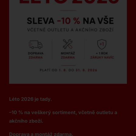
Léto 2026 je tady.
–10 % na veškerý sortiment, včetně outletu a
akčního zboží.
Doprava a montáž zdarma.