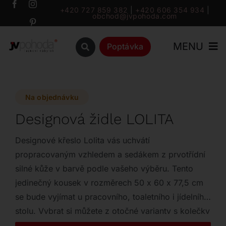
Přeskočit
+420 727 859 382
|
+420 606 354 934
|
obchod@jvpohoda.com
na
obsah
MENU
Poptávka
Úvod
Na objednávku
O nás
Designová židle LOLITA
Katalog
Designové křeslo Lolita vás uchvátí
propracovaným vzhledem a sedákem z prvotřídní
silné kůže v barvě podle vašeho výběru. Tento
Značky
jedinečný kousek v rozměrech 50 x 60 x 77,5 cm
se bude vyjímat u pracovního, toaletního i jídelního
Outlet
stolu. Vybrat si můžete z otočné varianty s kolečky
nebo bez nich pro vaše maximální pohodlí.