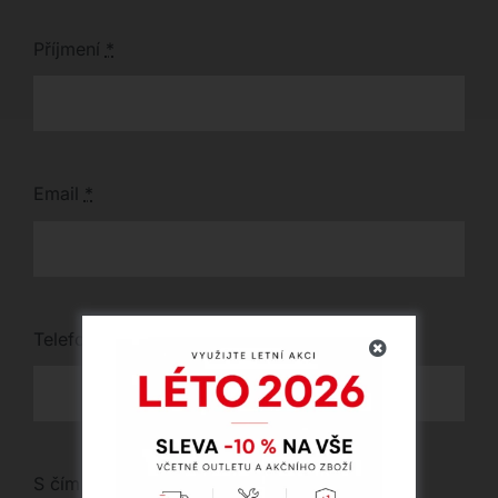
Příjmení
*
Email
*
Telefon
*
S čím vám můžeme pomoci?