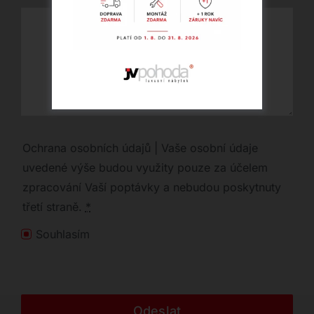
Ochrana osobních údajů | Vaše osobní údaje
uvedené výše budou využity pouze za účelem
zpracování Vaší poptávky a nebudou poskytnuty
třetí straně.
*
Souhlasím
Odeslat