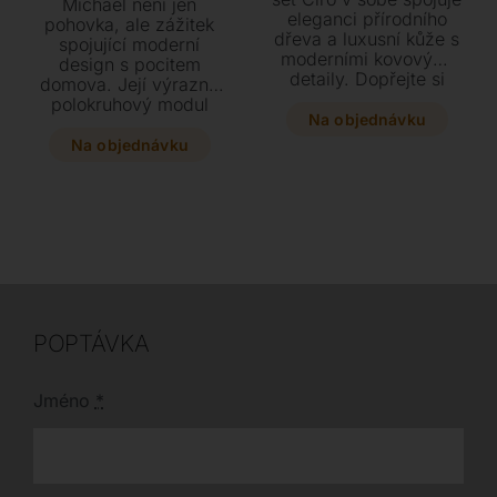
Michael není jen
eleganci přírodního
pohovka, ale zážitek
dřeva a luxusní kůže s
spojující moderní
moderními kovovými
design s pocitem
detaily. Dopřejte si
domova. Její výrazný
stylové noční stolky a
polokruhový modul
prostornou komodu s
Na objednávku
vytváří elegantní
osmi zásuvkami, které
„amfiteátr“ ideální pro
Na objednávku
si díky bohaté nabídce
společné chvíle a jako
rozměrů a provedení
působivý středobod
přizpůsobíte přímo na
interiéru. Díky jemně
míru vašemu interiéru.
zaobleným tvarům a
menší hloubce se
snadno přizpůsobí i
menším prostorům.
POPTÁVKA
Jméno
*