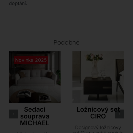
doptání.
Podobné
Novinka 2025
Cattelan Italia
Cattelan Italia
Sedací
Ložnicový set
souprava
CIRO
MICHAEL
Designový ložnicový
set Ciro v sobě spojuje