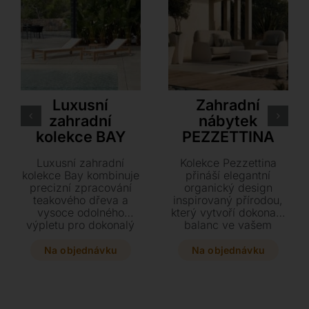
Point
VONDOM
Luxusní
Zahradní
zahradní
nábytek
kolekce BAY
PEZZETTINA
Luxusní zahradní
Kolekce Pezzettina
kolekce Bay kombinuje
přináší elegantní
precizní zpracování
organický design
teakového dřeva a
inspirovaný přírodou,
vysoce odolného
který vytvoří dokonalý
výpletu pro dokonalý
balanc ve vašem
přírodní vzhled. Tato
interiéru i exteriéru.
variabilní řada nabízí
Tento 100%
Na objednávku
Na objednávku
polohovací lehátko na
recyklovatelný nábytek
kolečkách i ladící
zahrnuje vše od
stolek, které se snadno
stylových židlí a
přizpůsobí každému
pohovek až po