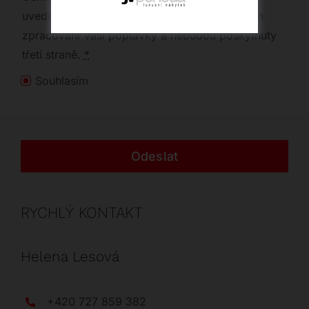
uvedené výše budou využity pouze za účelem
zpracování Vaší poptávky a nebudou poskytnuty
třetí straně.
*
Souhlasím
Odeslat
RYCHLÝ KONTAKT
Helena Lesová
+420 727 859 382