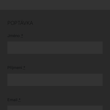
venkovnímu prostoru.
designové květináče.
Dopřejte si jedinečné
spojení přírodních
tvarů a moderní
technologie přímo u
POPTÁVKA
vás doma.
Jméno
*
Příjmení
*
Email
*