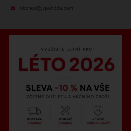
obchod@jvpohoda.com