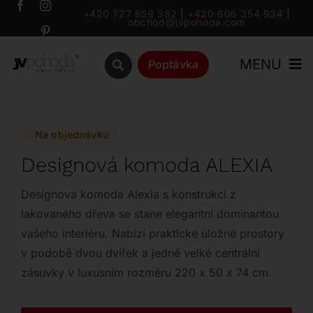
Přeskočit
+420 727 859 382
|
+420 606 354 934
|
obchod@jvpohoda.com
na
obsah
MENU
Poptávka
Úvod
Na objednávku
O nás
Designová komoda ALEXIA
Katalog
Designová komoda Alexia s konstrukcí z
lakovaného dřeva se stane elegantní dominantou
vašeho interiéru. Nabízí praktické úložné prostory
Značky
v podobě dvou dvířek a jedné velké centrální
zásuvky v luxusním rozměru 220 x 50 x 74 cm.
Outlet