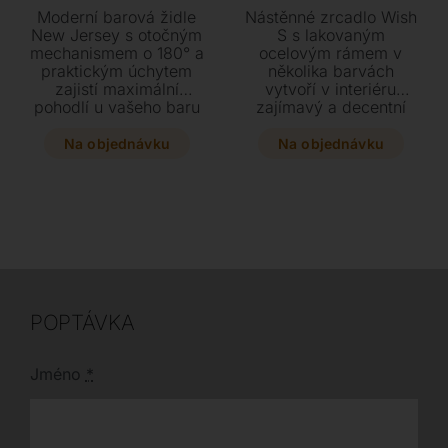
Moderní barová židle
Nástěnné zrcadlo Wish
New Jersey s otočným
S s lakovaným
mechanismem o 180° a
ocelovým rámem v
praktickým úchytem
několika barvách
zajistí maximální
vytvoří v interiéru
pohodlí u vašeho baru
zajímavý a decentní
či kuchyňského
prvek. Vyberte si z
ostrůvku. Vyberte si z
různých velikostí a
Na objednávku
Na objednávku
mnoha barevných
barevných provedení
variant textilního
to pravé zrcadlo pro
čalounění a doplňte
váš domov.
svůj interiér o tento
stylový a funkční
kousek.
POPTÁVKA
Jméno
*