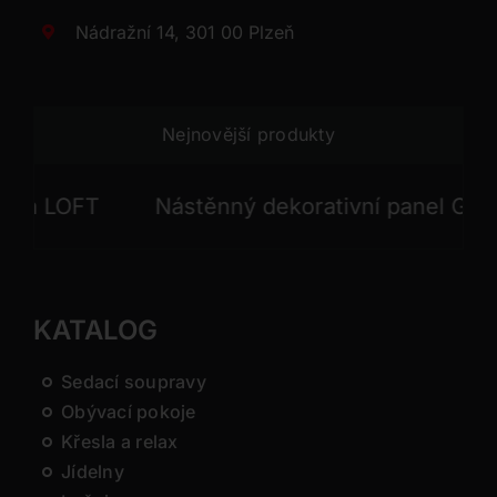
Nádražní 14, 301 00 Plzeň
Nejnovější produkty
 LOFT
Nástěnný dekorativní panel GONG
KATALOG
Sedací soupravy
Obývací pokoje
Křesla a relax
Jídelny