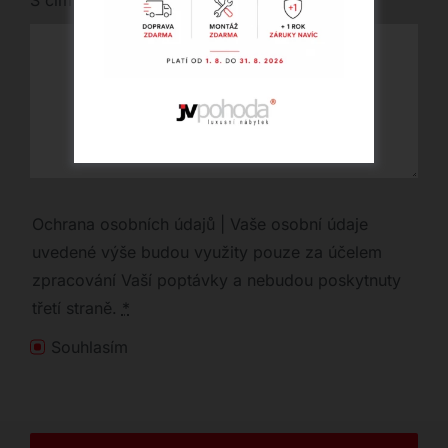
S čím vám můžeme pomoci?
Ochrana osobních údajů | Vaše osobní údaje
uvedené výše budou využity pouze za účelem
zpracování Vaší poptávky a nebudou poskytnuty
třetí straně.
*
Souhlasím