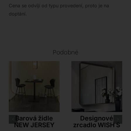
Cena se odvíjí od typu provedení, proto je na
doptání.
Podobné
Akante
Cattelan Italia
Barová židle
Designové
NEW JERSEY
zrcadlo WISH S