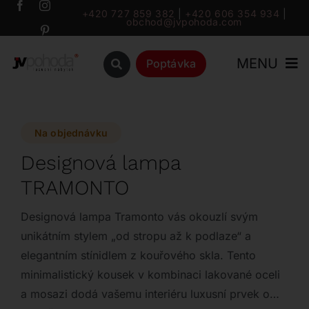
Přeskočit
+420 727 859 382
|
+420 606 354 934
|
obchod@jvpohoda.com
na
obsah
MENU
Poptávka
Úvod
Na objednávku
O nás
Designová lampa
TRAMONTO
Katalog
Designová lampa Tramonto vás okouzlí svým
Značky
unikátním stylem „od stropu až k podlaze“ a
elegantním stínidlem z kouřového skla. Tento
minimalistický kousek v kombinaci lakované oceli
Outlet
a mosazi dodá vašemu interiéru luxusní prvek o