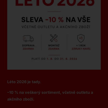
Léto 2026 je tady.
–10 % na veškerý sortiment, včetně outletu a
akčního zboží.