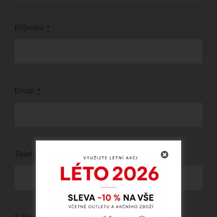
Příjmení
*
Email
*
Telefon
*