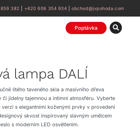
 859 382
|
+420 606 354 934
|
obchod@jvpohoda.com
Poptávka
vá lampa DALÍ
 ručně litého taveného skla a masivního dřeva
 či jídelny tajemnou a intimní atmosféru. Vyberte
u verzi s elegantními koženými prvky v provedení
 designový skvost inspirovaný slavným umělcem
meslo s moderním LED osvětlením.