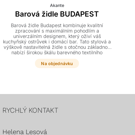
Akante
Barová židle BUDAPEST
Barová židle Budapest kombinuje kvalitní
K
zpracování s maximálním pohodlím a
kr
univerzálním designem, který oživí váš
p
kuchyňský ostrůvek i domácí bar. Tato stylová a
Ten
výškově nastavitelná židle s otočnou základnou
34
nabízí širokou škálu barevného textilního
čalounění pro dokonalé sladění s vaším
interiérem.
Na objednávku
RYCHLÝ KONTAKT
Helena Lesová