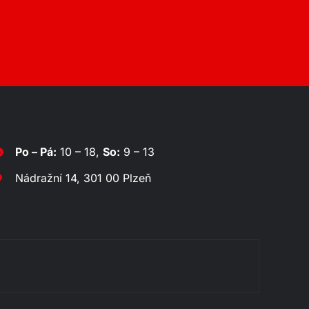
Po – Pá:
10 – 18,
So:
9 – 13
Nádražní 14, 301 00 Plzeň
Rozklá