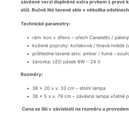
závěsné verzi doplněné extra prvkem z pravé kůž
stůl. Ručně lité tavené sklo v několika odstínec
Technické parametry:
rám: kov + dřevo – ořech Canaletto / pálen
kožené popruhy: koňaková / tmavě hnědá (
průhledné tavené sklo: amber / fumé – kouřo
žárovka: LED pásek 6W – 24 V
Rozměry:
38 x 20 x v. 33 cm – stolní lampa
38 x 5 x v. 79 cm – závěsná lampa včetně 
Cena se liší v závislosti na rozměru a provedení