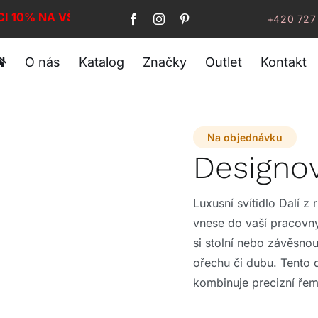
CI 10% NA VŠE!
+420 727
O nás
Katalog
Značky
Outlet
Kontakt
Na objednávku
Designo
Luxusní svítidlo Dalí z
vnese do vaší pracovny
si stolní nebo závěsno
ořechu či dubu. Tento
kombinuje precizní ře