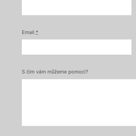
Email
*
S čím vám můžeme pomoci?