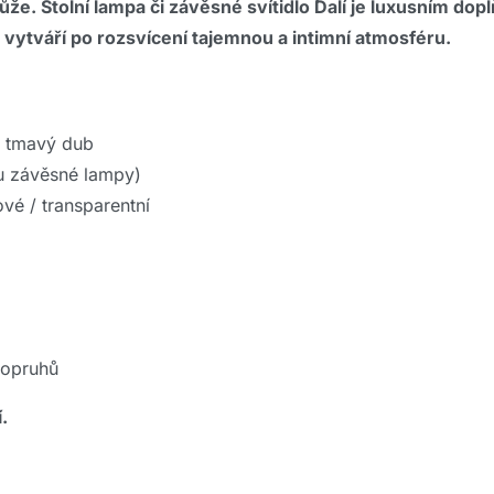
e. Stolní lampa či závěsné svítidlo Dalí je luxusním dop
h vytváří po rozsvícení tajemnou a intimní atmosféru.
ý tmavý dub
u závěsné lampy)
vé / transparentní
popruhů
.