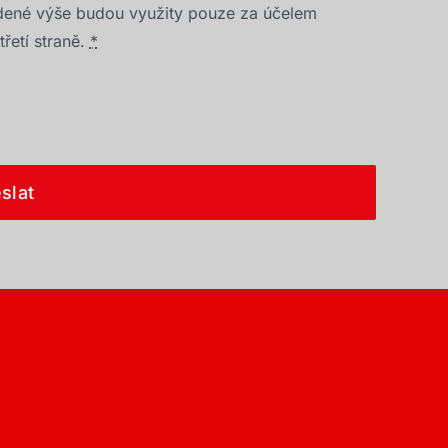
dené výše budou využity pouze za účelem
řetí straně.
*
slat