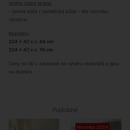
Vnitřní zadní strana:
– jemná kůže / syntetická kůže – dle vzorníku
výrobce
Rozměry:
224 x 42 x v. 84 cm
224 x 42 x v. 74 cm
Ceny se liší v závislosti na výběru materiálů a jsou
na doptání.
Podobné
Novinka 2024