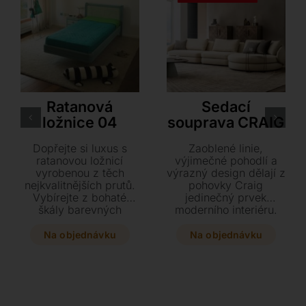
Rattan Deco
Cattelan Italia
Ratanová
Sedací
ložnice 04
souprava CRAIG
Dopřejte si luxus s
Zaoblené linie,
ratanovou ložnicí
výjimečné pohodlí a
vyrobenou z těch
výrazný design dělají z
nejkvalitnějších prutů.
pohovky Craig
Vybírejte z bohaté
jedinečný prvek
škály barevných
moderního interiéru.
odstínů v matném i
Design inspirovaný
lesklém provedení pro
tvary přírody vytváří
Na objednávku
Na objednávku
váš dokonalý interiér.
útulný, plynulý celek –
měkké polštáře
obepíná zaoblené
opěradlo a dominantní
područkám dodává