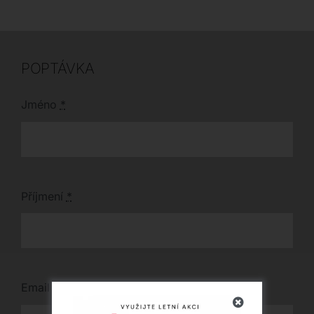
pocit soukromého
útočiště.
POPTÁVKA
Jméno
*
Příjmení
*
Email
*