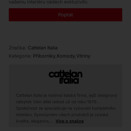
vašemu interiéru nádech exkluzivity.
Kontakt
Poptat
Značka:
Cattelan Italia
Kategorie:
Příborníky
,
Komody
,
Vitríny
Cattelan Italia je rodinná italská firma, jejíž designový
nábytek Vám dělá radost už od roku 1979.
Společnost se specializuje na vybavení kompletního
interiéru. Synonymem všech produktů je vysoká
kvalita, elegance,…
Více o značce