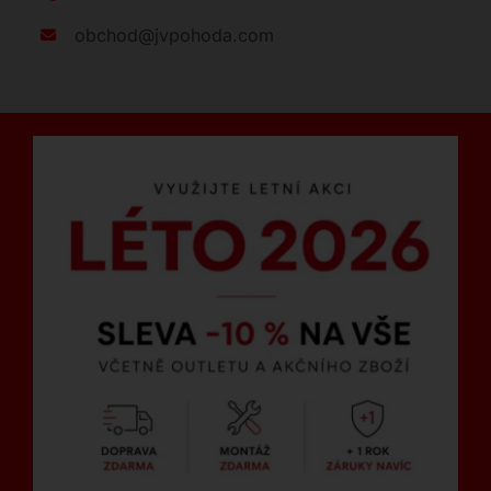
obchod@jvpohoda.com