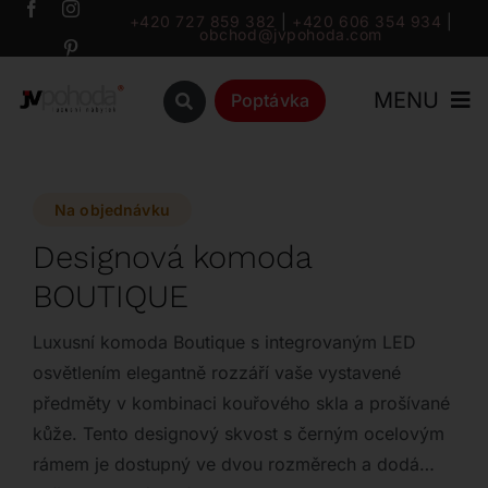
Přeskočit
+420 727 859 382
|
+420 606 354 934
|
obchod@jvpohoda.com
na
obsah
MENU
Poptávka
Úvod
Na objednávku
O nás
Designová komoda
BOUTIQUE
Katalog
Luxusní komoda Boutique s integrovaným LED
Značky
osvětlením elegantně rozzáří vaše vystavené
předměty v kombinaci kouřového skla a prošívané
kůže. Tento designový skvost s černým ocelovým
Outlet
rámem je dostupný ve dvou rozměrech a dodá