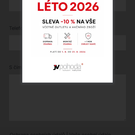
Telefon
*
S čím vám můžeme pomoci?
Ochrana osobních údajů | Vaše osobní údaje