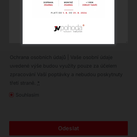
Ochrana osobních údajů | Vaše osobní údaje
uvedené výše budou využity pouze za účelem
zpracování Vaší poptávky a nebudou poskytnuty
třetí straně.
*
Souhlasím
Odeslat