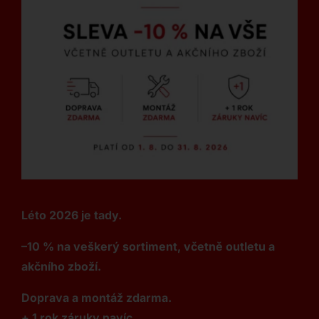
Léto 2026 je tady.
–10 % na veškerý sortiment, včetně outletu a
akčního zboží.
Doprava a montáž zdarma.
+ 1 rok záruky navíc.