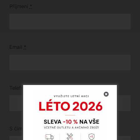
Příjmení
*
Email
*
Telefon
*
S čím vám můžeme pomoci?