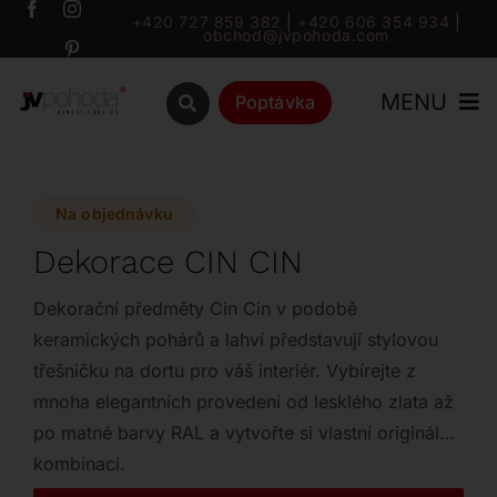
Přeskočit
+420 727 859 382
|
+420 606 354 934
|
obchod@jvpohoda.com
na
obsah
MENU
Poptávka
Úvod
Na objednávku
O nás
Dekorace CIN CIN
Katalog
Dekorační předměty Cin Cin v podobě
keramických pohárů a lahví představují stylovou
třešničku na dortu pro váš interiér. Vybírejte z
Značky
mnoha elegantních provedení od lesklého zlata až
po matné barvy RAL a vytvořte si vlastní originální
Outlet
kombinaci.