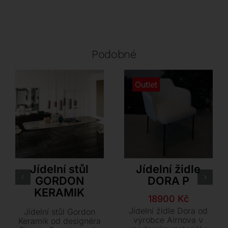
Podobné
Outlet
Cattelan Italia
Airnova
Jídelní stůl
Jídelní židle
GORDON
DORA P
KERAMIK
Původní
Aktuální
18900
Kč
cena
cena
Jídelní židle Dora od
Jídelní stůl Gordon
byla:
je:
výrobce Airnova v
Keramik od designéra