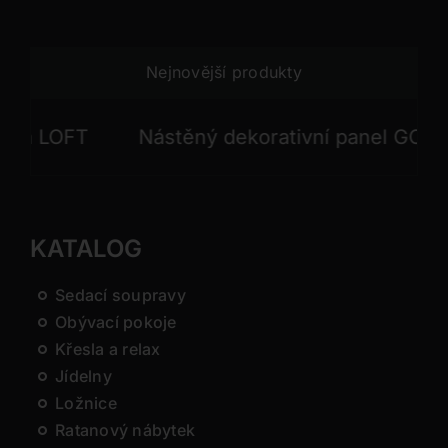
Nejnovější produkty
 LOFT
Nástěný dekorativní panel GONG
KATALOG
Sedací soupravy
Obývací pokoje
Křesla a relax
Jídelny
Ložnice
Ratanový nábytek