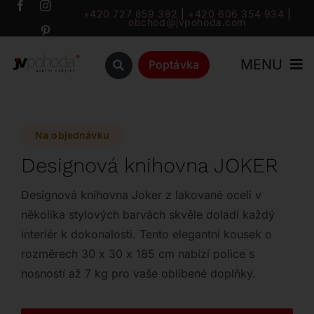
Přeskočit
+420 727 859 382
|
+420 606 354 934
|
obchod@jvpohoda.com
na
obsah
MENU
Poptávka
Úvod
Na objednávku
O nás
Designová knihovna JOKER
Katalog
Designová knihovna Joker z lakované oceli v
několika stylových barvách skvěle doladí každý
interiér k dokonalosti. Tento elegantní kousek o
Značky
rozměrech 30 x 30 x 185 cm nabízí police s
nosností až 7 kg pro vaše oblíbené doplňky.
Outlet