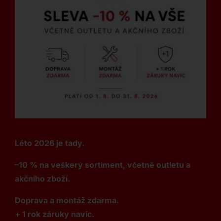
Léto 2026 je tady.
–10 % na veškerý sortiment, včetně outletu a
akčního zboží.
Doprava a montáž zdarma.
+ 1 rok záruky navíc.