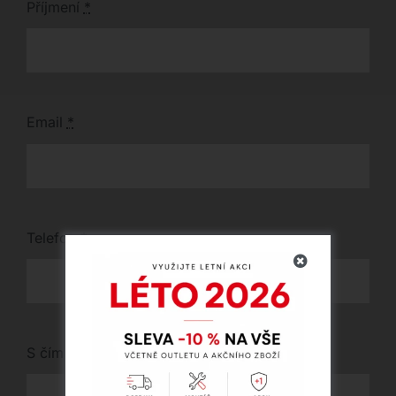
Příjmení
*
Email
*
Telefon
*
S čím vám můžeme pomoci?