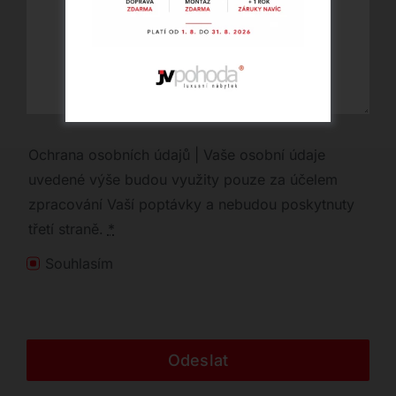
Ochrana osobních údajů | Vaše osobní údaje
uvedené výše budou využity pouze za účelem
zpracování Vaší poptávky a nebudou poskytnuty
třetí straně.
*
Souhlasím
Odeslat