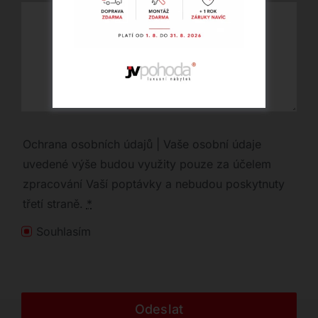
Ochrana osobních údajů | Vaše osobní údaje
uvedené výše budou využity pouze za účelem
zpracování Vaší poptávky a nebudou poskytnuty
třetí straně.
*
Souhlasím
Odeslat