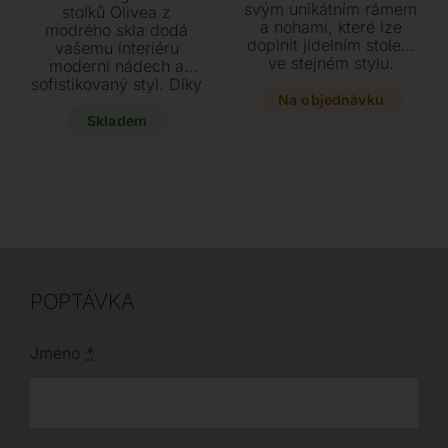
svým unikátním rámem
byla:
je:
stolků Olivea z
a nohami, které lze
modrého skla dodá
12900 Kč.
9900 Kč.
doplnit jídelním stolem
vašemu interiéru
ve stejném stylu.
moderní nádech a
Vyberte si z
sofistikovaný styl. Díky
elegantních kombinací
Na objednávku
lehkému ohýbanému
keramické či skleněné
designu jsou stoly
Skladem
desky a podnože z
praktickým a
lakovaného kovu nebo
originálním doplňkem,
leštěného hliníku v
který lze využít
široké škále rozměrů.
společně i samostatně.
POPTÁVKA
Jméno
*