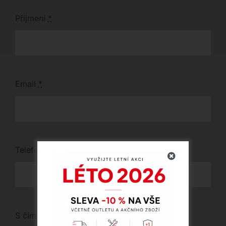
Příjmení
*
Email
*
Telefon
*
S čím vám můžeme pomoci?