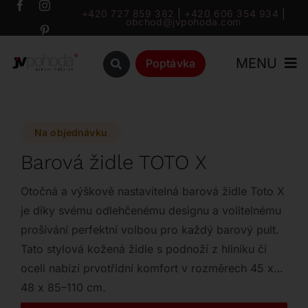
Přeskočit
+420 727 859 382
|
+420 606 354 934
|
obchod@jvpohoda.com
na
obsah
MENU
Poptávka
Úvod
Na objednávku
O nás
Barová židle TOTO X
Katalog
Otočná a výškově nastavitelná barová židle Toto X
je díky svému odlehčenému designu a volitelnému
prošívání perfektní volbou pro každý barový pult.
Značky
Tato stylová kožená židle s podnoží z hliníku či
oceli nabízí prvotřídní komfort v rozměrech 45 x
Outlet
48 x 85–110 cm.