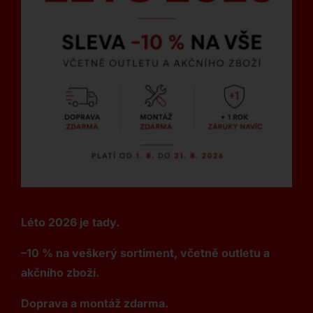
Léto 2026 je tady.
–10 % na veškerý sortiment, včetně outletu a
akčního zboží.
Doprava a montáž zdarma.