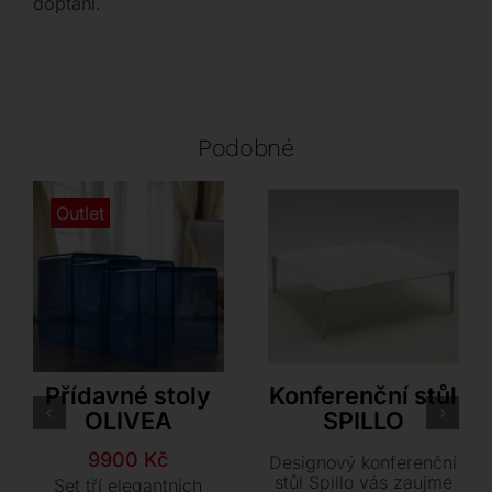
doptání.
Podobné
Outlet
Akante
Dexo
Přídavné stoly
Konferenční stůl
OLIVEA
SPILLO
Původní
Aktuální
9900
Kč
Designový konferenční
cena
cena
stůl Spillo vás zaujme
Set tří elegantních