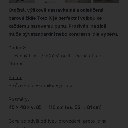
Otočná, výškově nastavitelná a odlehčená
barová židle Toto X je perfektní volbou ke
každému barovému pultu. Prošívání na židli
může být standardní nebo kontrastní dle výběru.
Podnož:
– leštěný hliník / leštěná ocel – černá / titan +
chrom
Potah:
– kůže – dle vzorníku výrobce
Rozměry:
45 x 48 x v. 85 → 110 cm (vs. 55 → 81 cm)
Cena se odvíjí od typu provedení, proto je na