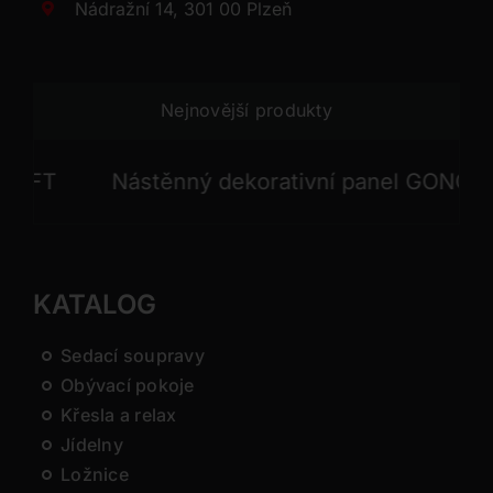
Nádražní 14, 301 00 Plzeň
Nejnovější produkty
T
Nástěnný dekorativní panel GONG
N
KATALOG
Sedací soupravy
Obývací pokoje
Křesla a relax
Jídelny
Ložnice