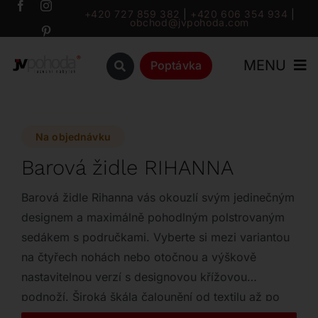
Přeskočit
+420 727 859 382
|
+420 606 354 934
|
obchod@jvpohoda.com
na
obsah
MENU
Poptávka
Úvod
Na objednávku
O nás
Barová židle RIHANNA
Katalog
Barová židle Rihanna vás okouzlí svým jedinečným
designem a maximálně pohodlným polstrovaným
sedákem s područkami. Vyberte si mezi variantou
Značky
na čtyřech nohách nebo otočnou a výškově
nastavitelnou verzí s designovou křížovou
Outlet
podnoží. Široká škála čalounění od textilu až po
jemnou hovězí kůži zaručí, že židle dokonale