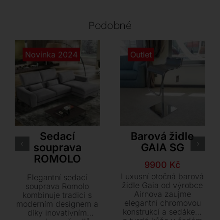
Podobné
Novinka 2024
Outlet
LoiudiceD
Airnova
Sedací
Barová židle
souprava
GAIA SG
ROMOLO
Původní
Aktuální
9900
Kč
cena
cena
Luxusní otočná barová
Elegantní sedací
byla:
je:
židle Gaia od výrobce
souprava Romolo
Airnova zaujme
kombinuje tradici s
19850 Kč.
9900 Kč.
elegantní chromovou
moderním designem a
konstrukcí a sedákem
díky inovativním