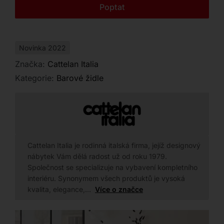
Kontakt
Poptat
zapadne do vašeho interiéru.
Novinka 2022
Značka:
Cattelan Italia
Kategorie:
Barové židle
Cattelan Italia je rodinná italská firma, jejíž designový
nábytek Vám dělá radost už od roku 1979.
Společnost se specializuje na vybavení kompletního
interiéru. Synonymem všech produktů je vysoká
kvalita, elegance,…
Více o značce