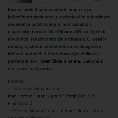
Barová židle Rihanna uchvátí nejen svým
jedinečným designem, ale především pohodlným
sedákem s polstrovanými područkami. K
dispozici je barová židle Rihanna ML na čtyřech
kovových nohách nebo židle Rihanna X, která je
otočná, výškově nastavitelná a na designové
křížové podnoži. K těmto barovým židlím se
perfektně hodí
jídelní židle Rihanna
. Čalounění
dle vzorníku výrobce.
Podnož:
– čtyři nohy: lakovaná ocel –
titan
/
bronz
/
grafit
/
pearl
/
černá
(bar. židle
Rihanna ML)
– křížová: lakovaná ocel –
černá
/
titan
+ chrom