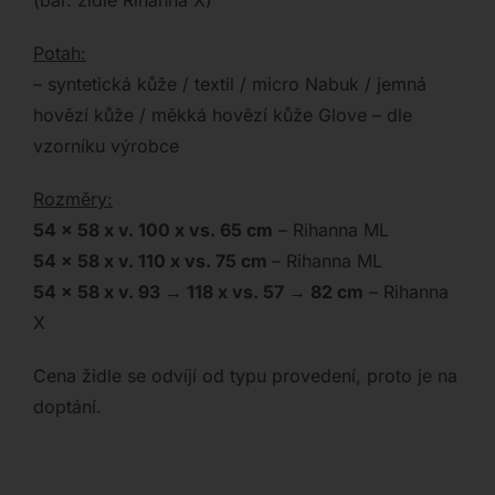
(bar. židle Rihanna X)
Potah:
– syntetická kůže / textil / micro Nabuk / jemná
hovězí kůže / měkká hovězí kůže Glove – dle
vzorníku výrobce
Rozměry:
54 x 58 x v. 100 x vs. 65 cm
– Rihanna ML
54 x 58 x v. 110 x vs. 75 cm
– Rihanna ML
54 x 58 x v. 93 → 118 x vs. 57 → 82 cm
– Rihanna
X
Cena židle se odvíjí od typu provedení, proto je na
doptání.