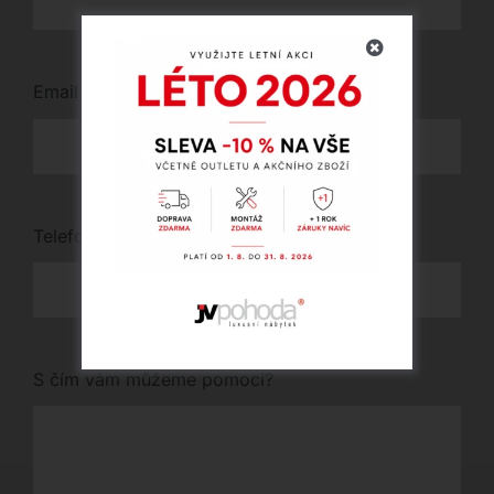
Email
*
Telefon
*
S čím vám můžeme pomoci?