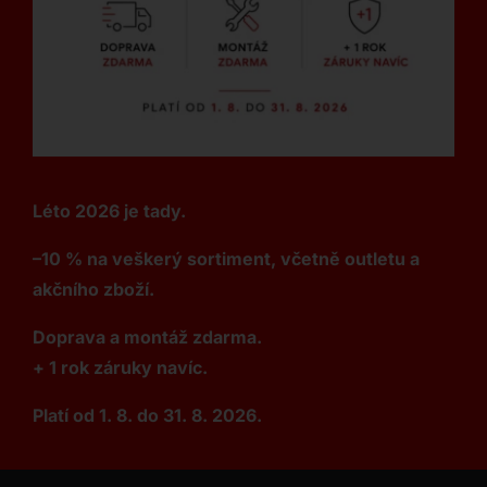
Léto 2026 je tady.
–10 % na veškerý sortiment, včetně outletu a
akčního zboží.
Doprava a montáž zdarma.
+ 1 rok záruky navíc.
Platí od 1. 8. do 31. 8. 2026.