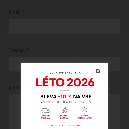
Email
*
Telefon
*
S čím vám můžeme pomoci?