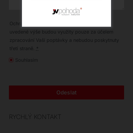
Ochrana osobních údajů | Vaše osobní údaje
uvedené výše budou využity pouze za účelem
zpracování Vaší poptávky a nebudou poskytnuty
třetí straně.
*
Souhlasím
Odeslat
RYCHLÝ KONTAKT