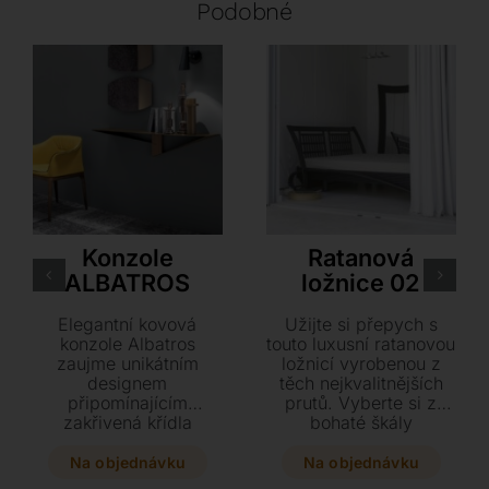
Podobné
Tonin Casa
Rattan Deco
Konzole
Ratanová
ALBATROS
ložnice 02
Elegantní kovová
Užijte si přepych s
konzole Albatros
touto luxusní ratanovou
zaujme unikátním
ložnicí vyrobenou z
designem
těch nejkvalitnějších
připomínajícím
prutů. Vyberte si z
zakřivená křídla
bohaté škály
spojená dřevěným
barevných odstínů v
detailem. Tento
matném či lesklém
Na objednávku
Na objednávku
patentovaný kousek o
provedení pro