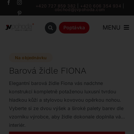
Přeskočit
+420 727 859 382
|
+420 606 354 934
|
obchod@jvpohoda.com
na
obsah
MENU
Poptávka
Úvod
Na objednávku
O nás
Barová židle FIONA
Katalog
Elegantní barová židle Fiona vás nadchne
konstrukcí kompletně potaženou luxusní tvrdou
hladkou kůží a stylovou kovovou opěrkou nohou.
Značky
Vyberte si ze dvou výšek a široké palety barev dle
vzorníku výrobce, aby židle dokonale doplnila váš
Outlet
interiér.