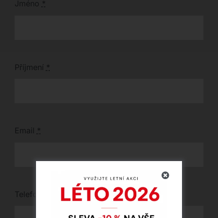
Jméno
*
Příjmení
*
Email
*
Telefon
*