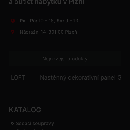
a outlet nábytku v Plzni
Po – Pá:
10 – 18,
So:
9 – 13
Nádražní 14, 301 00 Plzeň
Nejnovější produkty
 LOFT
Nástěnný dekorativní panel GONG
KATALOG
Sedací soupravy