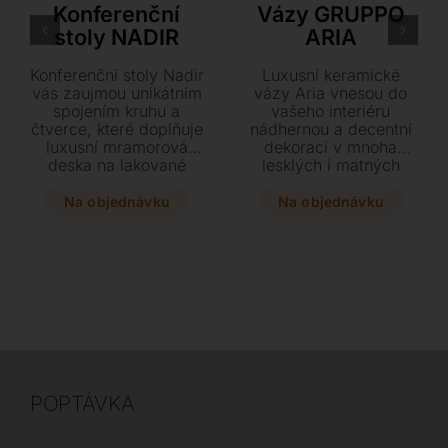
Konferenční
Vázy GRUPPO
stoly NADIR
ARIA
Konferenční stoly Nadir
Luxusní keramické
vás zaujmou unikátním
vázy Aria vnesou do
spojením kruhu a
vašeho interiéru
čtverce, které doplňuje
nádhernou a decentní
luxusní mramorová
dekoraci v mnoha
deska na lakované
lesklých i matných
kovové podnoži.
provedeních. Vyberte
Vyberte si z několika
si ze dvou velikostí a
Na objednávku
Na objednávku
rozměrů a dopřejte
široké palety barev dle
svému interiéru
vzorníku RAL ten pravý
geometricky čistý a
kousek pro váš domov.
esteticky výrazný
prvek.
POPTÁVKA