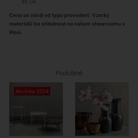
92 cm
Cena se odvíjí od typu provedení.
Vzorky
materiálů lze shlédnout na našem showroomu v
Plzni.
Podobné
Novinka 2024
Airnova
Tonin Casa