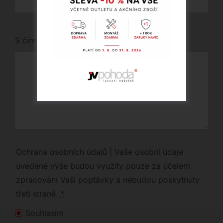
S čím vám můžeme pomoci?
Ochrana osobních údajů | Vaše osobní údaje
uvedené výše budou využity pouze za účelem
zpracování Vaší poptávky a nebudou poskytnuty
třetí straně.
*
Souhlasím