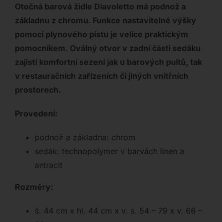
Otočná barová židle Diavoletto má podnož a
základnu z chromu. Funkce nastavitelné výšky
pomocí plynového pístu je velice praktickým
pomocníkem. Oválný otvor v zadní části sedáku
zajistí komfortní sezení jak u barových pultů, tak
v restauračních zařízeních či jiných vnitřních
prostorech.
Provedení:
podnož a základna: chrom
sedák: technopolymer v barvách linen a
antracit
Rozměry:
š. 44 cm x hl. 44 cm x v. s. 54 – 79 x v. 66 –