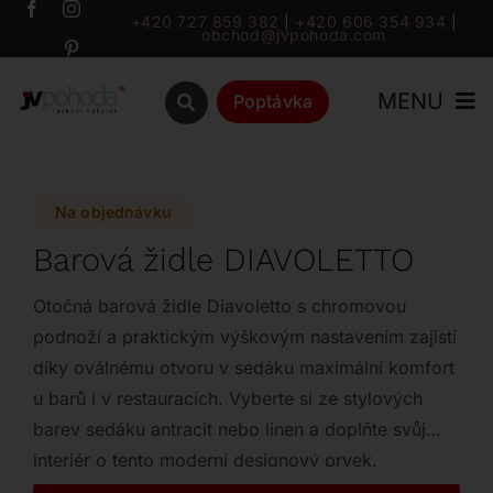
Přeskočit
+420 727 859 382
|
+420 606 354 934
|
obchod@jvpohoda.com
na
obsah
MENU
Poptávka
Úvod
Na objednávku
O nás
Barová židle DIAVOLETTO
Katalog
Otočná barová židle Diavoletto s chromovou
podnoží a praktickým výškovým nastavením zajistí
díky oválnému otvoru v sedáku maximální komfort
Značky
u barů i v restauracích. Vyberte si ze stylových
barev sedáku antracit nebo linen a doplňte svůj
Outlet
interiér o tento moderní designový prvek.