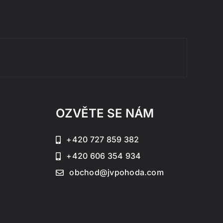
Rozklá
OZVĚTE SE NÁM
+420 727 859 382
+420 606 354 934
obchod@jvpohoda.com