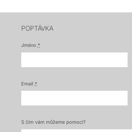
POPTÁVKA
Jméno
*
Email
*
S čím vám můžeme pomoci?