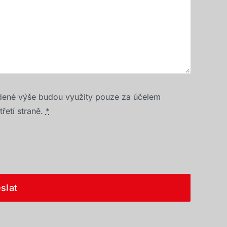
dené výše budou využity pouze za účelem
řetí straně.
*
slat