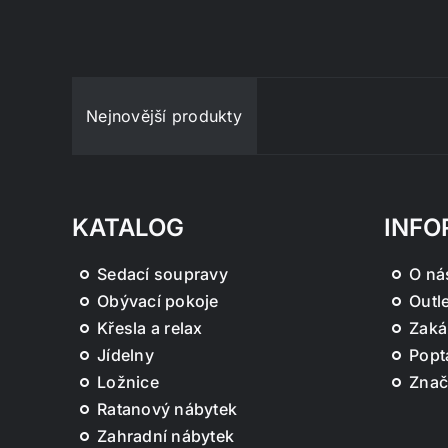
Nejnovější produkty
KATALOG
INFO
Sedací soupravy
O ná
Obývací pokoje
Outle
Křesla a relax
Zaká
Jídelny
Popt
Ložnice
Znač
Ratanový nábytek
Zahradní nábytek