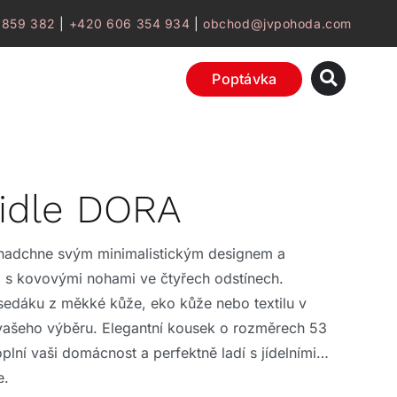
 859 382
|
+420 606 354 934
|
obchod@jvpohoda.com
Poptávka
židle DORA
 nadchne svým minimalistickým designem a
 s kovovými nohami ve čtyřech odstínech.
 sedáku z měkké kůže, eko kůže nebo textilu v
vašeho výběru. Elegantní kousek o rozměrech 53
lní vaši domácnost a perfektně ladí s jídelními
e.