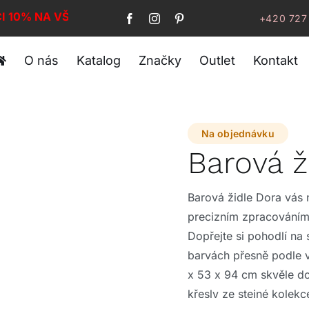
CI 10% NA VŠE!
+420 727
O nás
Katalog
Značky
Outlet
Kontakt
Na objednávku
Barová 
Barová židle Dora vás
precizním zpracováním
Dopřejte si pohodlí na
barvách přesně podle 
x 53 x 94 cm skvěle dop
křesly ze stejné kolekc