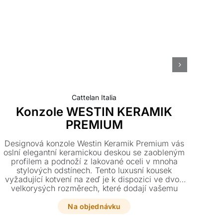
Cattelan Italia
Konzole WESTIN KERAMIK
PREMIUM
Designová konzole Westin Keramik Premium vás
Lux
oslní elegantní keramickou deskou se zaobleným
k
profilem a podnoží z lakované oceli v mnoha
stylových odstínech. Tento luxusní kousek
d
vyžadující kotvení na zeď je k dispozici ve dvou
velkorysých rozměrech, které dodají vašemu
interiéru jedinečný charakter.
Na objednávku