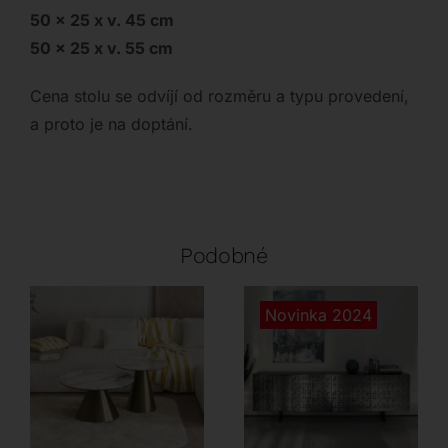
50 x 25 x v. 45 cm
50 x 25 x v. 55 cm
Cena stolu se odvíjí od rozměru a typu provedení,
a proto je na doptání.
Podobné
Novinka 2024