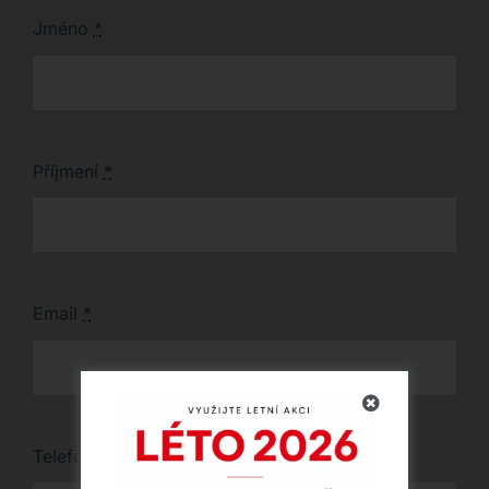
podnože.
Jméno
*
Příjmení
*
Email
*
Telefon
*