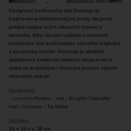
Designový konferenční stůl Domingo je
inspirován architektonickými prvky. Na první
pohled zaujme svým válcovým tvarem z
keramiky. Díky různým výškám a možnosti
kombinace více kusů snadno vytvoříte originální
a dynamický interiér. Domingo je ideálním
doplňkem k moderním sedacím soupravám a
stane se praktickým i stylovým prvkem vašeho
obývacího pokoje.
Konstrukce:
– keramika
Portoro – mat
/
Borghini Calacatta –
mat
/
Colosseo
/
Taj Mahal
Rozměry:
50 x 25 x v. 35 cm