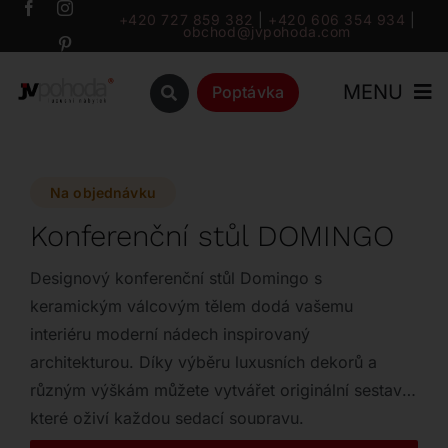
Přeskočit
+420 727 859 382
|
+420 606 354 934
|
obchod@jvpohoda.com
na
obsah
MENU
Poptávka
Úvod
Na objednávku
O nás
Konferenční stůl DOMINGO
Katalog
Designový konferenční stůl Domingo s
keramickým válcovým tělem dodá vašemu
interiéru moderní nádech inspirovaný
Značky
architekturou. Díky výběru luxusních dekorů a
různým výškám můžete vytvářet originální sestavy,
Outlet
které oživí každou sedací soupravu.