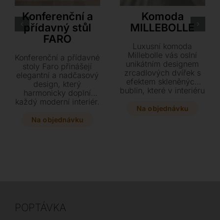
Akante
Tonin Casa
Konferenční a
Komoda
přídavný stůl
MILLEBOLLE
FARO
Luxusní komoda
Millebolle vás oslní
Konferenční a přídavné
unikátním designem
stoly Faro přinášejí
zrcadlových dvířek s
elegantní a nadčasový
efektem skleněných
design, který
bublin, které v interiéru
harmonicky doplní
rozehrají podmanivou
každý moderní interiér.
hru světel a stínů.
Na objednávku
Vyberte si z několika
Tento designový
rozměrů a stylových
Na objednávku
kousek kombinuje
variant s keramickou
prvotřídní materiály
deskou a černou či
jako bronzové sklo a
bronzovou podnoží.
matně černý lak v
Navštivte náš
precizním provedení
showroom v Plzni a
se třemi nebo čtyřmi
prohlédněte si
dvířky. Dodržte styl
kompletní vzorník
svého domova díky
materiálů.
volbě ze dvou
elegantních rozměrů a
POPTÁVKA
barevných variant