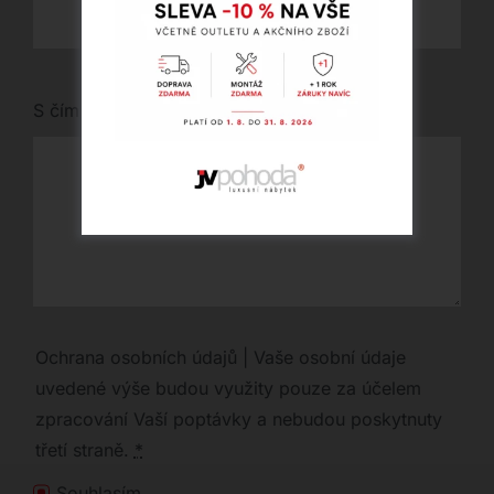
S čím vám můžeme pomoci?
Ochrana osobních údajů | Vaše osobní údaje
uvedené výše budou využity pouze za účelem
zpracování Vaší poptávky a nebudou poskytnuty
třetí straně.
*
Souhlasím