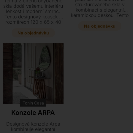
Telma z čirého ohýbaného
strukturovaného skla v
skla dodá vašemu interiéru
kombinaci s elegantní
lehkost i moderní šmrnc.
keramickou deskou. Tento
Tento designový kousek o
luxusní kousek o
rozměrech 120 x 65 x 40
rozměrech 150 x 45 x 75
Na objednávku
cm vyniká prvotřídní
cm skvěle doplní jídelní
odolností a precizním
Na objednávku
stoly ze stejné řady a dodá
zpracováním, které zaujme
prostoru osobitý styl.
každého hosta.
Tonin Casa
Konzole ARPA
Designová konzole Arpa
kombinuje elegantní