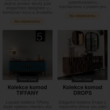
patentovanému
úložný prostor skrytý pod
mechanismu s pístem pro
elegantním designem v
nastavení libovolné výšky.
kombinaci kovu a divokého
Vyberte si z široké škály
Na objednávku
dubu. Díky jednoduchému
provedení od dřevodekoru
mechanismu si stůl snadno
Na objednávku
po mramorové sklo a užijte
přizpůsobíte svým
si praktičnost podtrženou
potřebám až do výšky 65
skrytými kolečky.
cm.
Tonin Casa
Tonin Casa
Kolekce komod
Kolekce komod
TIFFANY
DROPS
Luxusní kolekce Tiffany
Elegantní kolekce Drops z
dodá vašemu interiéru styl
masivního dřeva vás oslní