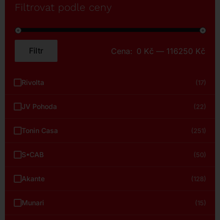
Filtrovat podle ceny
Filtr
Cena:
0 Kč
—
116250 Kč
Minimální
Maximální
cena
cena
Rivolta
(17)
JV Pohoda
(22)
Tonin Casa
(251)
S•CAB
(50)
Akante
(128)
Munari
(15)