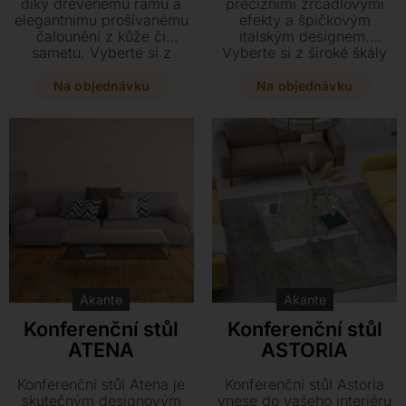
díky dřevěnému rámu a
precizními zrcadlovými
elegantnímu prošívanému
efekty a špičkovým
čalounění z kůže či
italským designem.
sametu. Vyberte si z
Vyberte si z široké škály
nabídky komod, TV stolků,
komod, TV stolků či
konzolí nebo
nočních stolků v luxusním
Na objednávku
Na objednávku
sofistikovaného křesla v
provedení jasanu, ořechu
mnoha exkluzivních
nebo dubu s kovovou
odstínech. Tento prémiový
základnou.
nábytek z masivního dřeva
představuje dokonalou
variantu pro náročné
milovníky designu.
Akante
Akante
Konferenční stůl
Konferenční stůl
ATENA
ASTORIA
Konferenční stůl Atena je
Konferenční stůl Astoria
skutečným designovým
vnese do vašeho interiéru