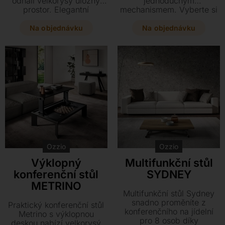
odhalí velkorysý úložný
jednoduchým
prostor. Elegantní
mechanismem. Vyberte si
kombinaci grafitové
z široké škály provedení
konstrukce se sklem a
od ořechu přes beton až
Na objednávku
Na objednávku
dřevěnou deskou si
po mramorované sklo a
můžete přizpůsobit
přizpůsobte tento variabilní
výběrem z mnoha
kousek o rozměrech 117 x
stylových odstínů.
68-102 cm svému
obývacímu pokoji.
Ozzio
Ozzio
Výklopný
Multifunkční stůl
konferenční stůl
SYDNEY
METRINO
Multifunkční stůl Sydney
snadno proměníte z
Praktický konferenční stůl
konferenčního na jídelní
Metrino s výklopnou
pro 8 osob díky
deskou nabízí velkorysý