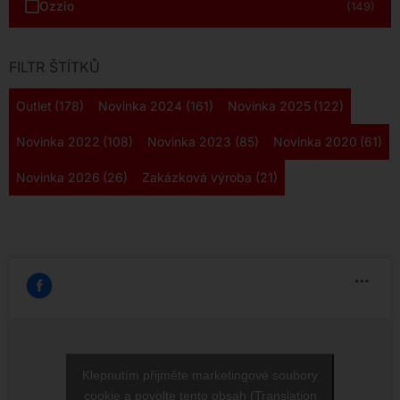
Ozzio
(149)
FILTR ŠTÍTKŮ
Outlet
(178)
Novinka 2024
(161)
Novinka 2025
(122)
Novinka 2022
(108)
Novinka 2023
(85)
Novinka 2020
(61)
Novinka 2026
(26)
Zakázková výroba
(21)
Klepnutím přijměte marketingové soubory
cookie a povolte tento obsah (Translation