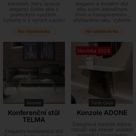
klenotem, který spojuje
eleganci a moderní styl
eleganci čirého skla s
díky svým jedinečným
praktickým využitím.
liniím a transparentnímu
Vyberte si z variant s policí
ohýbanému sklu. Vyberte
či bez ní v několika
si z čirého nebo extra
rozměrech a doplňte svůj
čirého provedení a
Na objednávku
Na objednávku
interiér o stylový prvek s
dopřejte své místnosti
možností skleněné či
útulnou atmosféru s
keramické police.
nádechem luxusu. Tento
Novinka 2024
funkční kousek je k
dispozici v několika
rozměrech, které se
dokonale přizpůsobí
vašemu prostoru.
Akante
Tonin Casa
Konferenční stůl
Konzole ADONE
TELMA
Designová konzole Adone
rozzáří váš interiér unikátní
Elegantní konferenční stůl
podnoží z bronzového