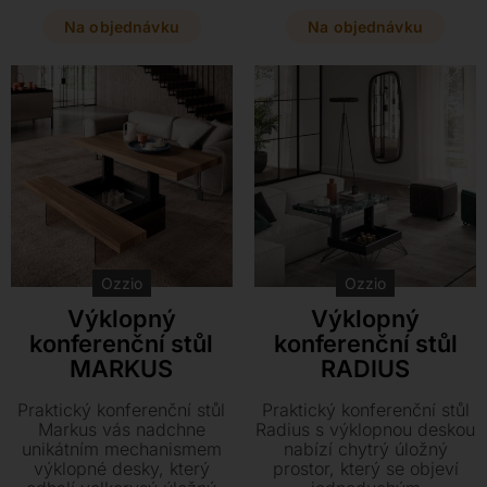
mnoha variant provedení v
stylový kousek s deskou z
kombinaci grafitu, skla a
divokého dubu o
Na objednávku
Na objednávku
luxusních dekorů dřeva či
rozměrech 65 x 48 cm se
mramoru o rozměrech až
dokonale přizpůsobí vašim
117 x 97 x 65 cm.
potřebám s přídavnou
Navštivte náš showroom v
deskou i bez ní.
Plzni a prohlédněte si
kompletní vzorník
materiálů pro váš interiér.
Ozzio
Ozzio
Výklopný
Výklopný
konferenční stůl
konferenční stůl
MARKUS
RADIUS
Praktický konferenční stůl
Praktický konferenční stůl
Markus vás nadchne
Radius s výklopnou deskou
unikátním mechanismem
nabízí chytrý úložný
výklopné desky, který
prostor, který se objeví