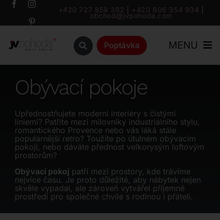
Přeskočit
+420 727 859 382
|
+420 606 354 934
|
obchod@jvpohoda.com
na
obsah
MENU
Poptávka
Úvod
Obývací pokoje
O nás
Upřednostňujete moderní interiéry s čistými
liniemi? Patříte mezi milovníky industriálního stylu,
romantického Provence nebo vás láká stále
Katalog
populárnější retro? Toužíte po útulném obývacím
pokoji, nebo dáváte přednost velkorysým loftovým
prostorům?
Značky
Obývací pokoj
patří mezi prostory, kde trávíme
nejvíce času. Je proto důležité, aby nábytek nejen
skvěle vypadal, ale zároveň vytvářel příjemné
Outlet
prostředí pro společné chvíle s rodinou i přáteli.