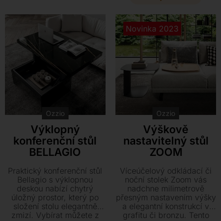
přizpůsobí vašim
dubová deska v mnoha
potřebám jako noční i
odstínech. Díky variabilním
odkládací stolek.
rozměrům se stůl dokonale
Novinka 2023
přizpůsobí vašim
potřebám v každé situaci.
Ozzio
Ozzio
Výklopný
Výškově
konferenční stůl
nastavitelný stůl
BELLAGIO
ZOOM
Praktický konferenční stůl
Víceúčelový odkládací či
Bellagio s výklopnou
noční stolek Zoom vás
deskou nabízí chytrý
nadchne milimetrově
úložný prostor, který po
přesným nastavením výšky
složení stolu elegantně
a elegantní konstrukcí v
zmizí. Vybírat můžete z
grafitu či bronzu. Tento