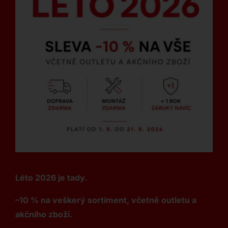
Léto 2026 je tady.
–10 % na veškerý sortiment, včetně outletu a
akčního zboží.