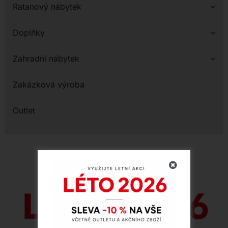
Ratanový nábytek
Doplňky
Zahradní nábytek
Zakázková výroba
Outlet