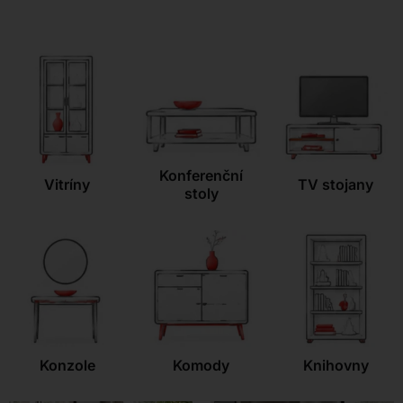
Kontakt
Konferenční
Vitríny
TV stojany
stoly
Konzole
Komody
Knihovny