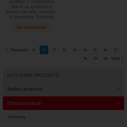
podnož z ohýbaného
dřeva se zaoblenou
deskou ze skla, mramoru
či keramiky. Dopřejte
svému interiéru tento
stylový kousek o
Na objednávku
rozměrech 116 x 46 x 77
cm, který lze dokonale
sladit i s jídelním stolem ve
stejném designu.
Předchozí
9
10
11
12
13
14
15
16
17
18
19
20
Další
KATEGORIE PRODUKTŮ
Sedací soupravy
Obývací pokoje
Knihovny