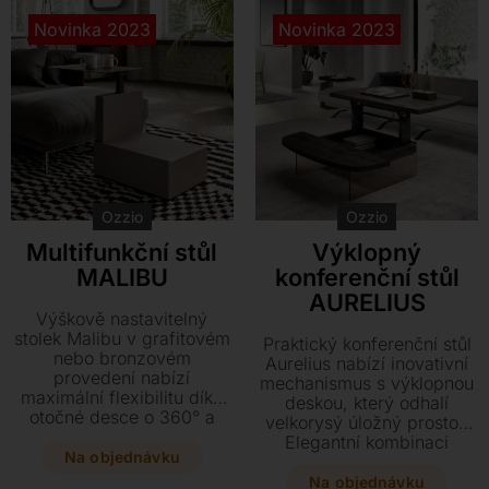
Novinka 2023
Novinka 2023
Ozzio
Ozzio
Multifunkční stůl
Výklopný
MALIBU
konferenční stůl
AURELIUS
Výškově nastavitelný
stolek Malibu v grafitovém
Praktický konferenční stůl
nebo bronzovém
Aurelius nabízí inovativní
provedení nabízí
mechanismus s výklopnou
maximální flexibilitu díky
deskou, který odhalí
otočné desce o 360° a
velkorysý úložný prostor.
praktické zásuvce. Tento
Elegantní kombinaci
víceúčelový designový
Na objednávku
grafitové konstrukce se
kousek se dokonale
sklem doplňuje kvalitní
Na objednávku