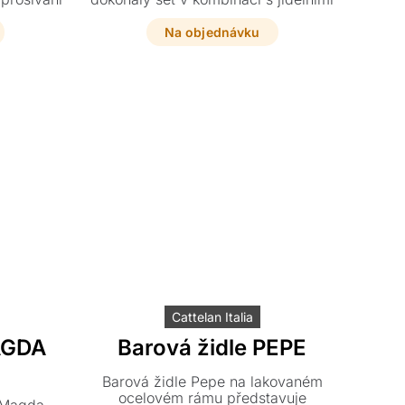
interiéru
židlemi ze stejné kolekce. Tato
ální výšce
oblíbená designová klasika nabízí
Na objednávku
.
dvě varianty výšky sedu pro váš
maximální komfort.
Cattelan Italia
AGDA
Barová židle PEPE
Barová židle Pepe na lakovaném
ocelovém rámu představuje