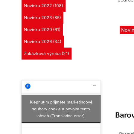
potah
Novinka 2022
(108)
text
rozměr
Novinka 2023
(85)
dopl
kombina
Novinka 2020
(61)
Novi
Novinka 2026
(34)
Zakázková výroba
(21)
Klepnutím přijměte marketingové
soubory cookie a povolte tento
Baro
obsah (Translation error)