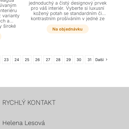
 Magda
jednoduchý a čistý designový prvek
ošívaným
pro váš interiér. Vyberte si luxusní
nteriéru
kožený potah se standardním či
z varianty
kontrastním prošíváním v jedné ze
ich a
dvou dostupných výšek.
y široké
Na objednávku
hou a
23
24
25
26
27
28
29
30
31
Další
RYCHLÝ KONTAKT
Helena Lesová