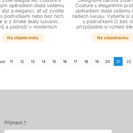
 židle Magda ML Couture s
Designová barová židle
ným opěradlem dodá vašemu
Couture s elegantním pr
u styl a eleganci, ať už zvolíte
opěradlem dodá vašemu i
 s područkami nebo bez nich.
nádech luxusu. Vyberte si 
e si z široké škály luxusních
s područkami či bez n
hů a podnoží v moderních
přizpůsobte si vzhled dík
ch, které dokonale sladíte s
nabídce dřevěných no
mi židlemi ze stejné kolekce.
prémiových kůží.
Na objednávku
Na objednávku
ozí
11
12
13
14
15
16
17
18
19
20
21
22
Příjmení
*