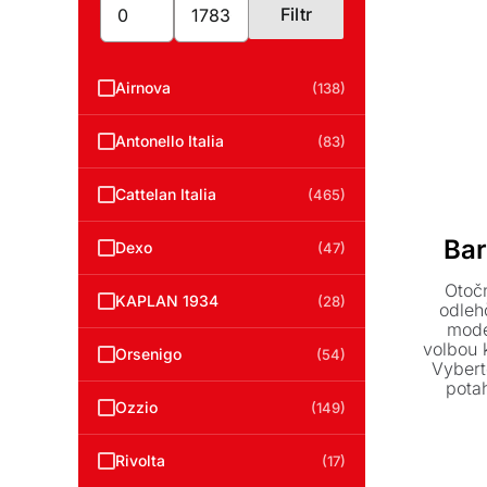
Filtr
Minimální
Maximální
cena
cena
Airnova
(138)
Antonello Italia
(83)
Cattelan Italia
(465)
Bar
Dexo
(47)
Otočn
KAPLAN 1934
(28)
odleh
mode
volbou 
Orsenigo
(54)
Vybert
pota
hově
Ozzio
(149)
inter
Rivolta
(17)