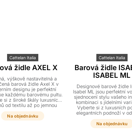
Cattelan Italia
Cattelan Italia
ová židle AXEL X
Barová židle ISA
ISABEL ML
á, výškově nastavitelná a
čená barová židle Axel X v
Designové barové židle I
rním designu je perfektní
Isabel ML jsou perfektní v
ke každému barovému pultu.
sjednocení stylu vašeho in
e si z široké škály luxusních
kombinaci s jídelními var
hů od textilu až po jemnou
Vyberte si z luxusních p
zí kůži a dopřejte svému
elegantních podnoží v od
iéru stylový prvek na míru.
Na objednávku
perly, grafitu či titanu pro
vzhled vašeho pult
Na objednávku