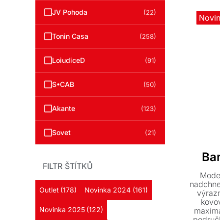
JV Pohoda
(22)
Novi
Tonin Casa
(258)
LoiudiceD
(91)
S•CAB
(50)
Akante
(123)
Sovet
(21)
Ba
FILTR ŠTÍTKŮ
Moder
nadchne
Outlet
(178)
Novinka 2024
(161)
výrazn
kovov
Novinka 2025
(122)
maximá
područk