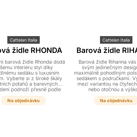
Cattelan Italia
Cattelan Italia
ová židle RHONDA
Barová židle RI
ní barová židle Rhonda dodá
Barová židle Rihanna vás
šemu interiéru styl díky
svým jedinečným desi
dlnému sedáku s luxusním
maximálně pohodlným pol
m. Vyberte si z široké škály
sedákem s područkami. Vy
itních potahů a barevných
mezi variantou na čtyřec
dení podnoží přesně podle
nebo otočnou a výšk
vkusu. K dispozici jsou dvě
nastavitelnou verzí s de
varianty, které skvěle doplní
křížovou podnoží. Širok
Na objednávku
Na objednávku
lní židle ze stejné kolekce.
čalounění od textilu až p
hovězí kůži zaručí, že židl
zapadne do vašeho inte