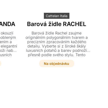
Cattelan Italia
RANDA
Barová židle RACHEL
 okouzlí
Barová židle Rachel zaujme
zaobleným
originálním polygonálním tvarem a
ením a
precizním zpracováním každého
elegantní
detailu. Vyberte si z široké škály
oži nabízí
luxusních potahů a barev podnoží
xusních
přesně podle svého stylu. Tento
zí kůže.
designový kousek s jemnými křivkami
dodá vašemu interiéru jedinečnou
Na objednávku
osobitost.