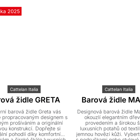
nka 2025
Cattelan Italia
Cattelan Italia
rová židle GRETA
Barová židle M
ní barová židle Greta vás
Designová barová židle M
 propracovaným designem s
okouzlí elegantním dř
ým prošíváním a originální
provedením a širokou š
ou konstrukcí. Dopřejte si
luxusních potahů od texti
lní pohodlí díky komfortním
jemnou hovězí kůži. Vyberte
ám a široké škále luxusních
s područkami nebo stylové 