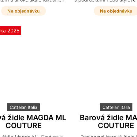
ů od prémiové kůže až po
couture a dopřejte svému 
il. Tento stylový kousek o
tento oblíbený kousek v ide
Na objednávku
Na objednávku
ech 63 x 63 x 98 cm skvěle
právě pro váš bar
ní váš interiér, zejména v
ci s jídelními židlemi stejné
nka 2025
řady.
Cattelan Italia
Cattelan Italia
vá židle MAGDA ML
Barová židle M
COUTURE
COUTURE