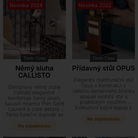
škála barev čalounění
vašeho interiéru.
Novinka 2024
Novinka 2022
umožní dokonalé sladění s
vaším stylem.
Tonin Casa
Tonin Casa
Němý sluha
Přídavný stůl OPUS
CALLISTO
Elegantní multifunkční stůl
Opus s konstrukcí v
Designový němý sluha
odstínu kamenného bronzu
Callisto elegantně
spojuje osobitý styl s
kombinuje černý jasan,
praktickým využitím.
luxusní mramor Port Saint
Exkluzivní boční kapsa z
Laurent a zlaté detaily.
koňakové kůže o
Tento funkční doplněk se
rozměrech 40 x 28 x 48
Na objednávku
zrcadlem o rozměrech 43
cm poskytuje stylový
x 17 x 140 cm představuje
Na objednávku
prostor pro vaše časopisy i
stylový prvek pro váš
psací potřeby.
interiér.