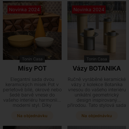
matnou barvu ze vzorníku
rostliny.
RAL ve třech různých
Novinka 2024
Novinka 2024
velikostech.
Tonin Casa
Tonin Casa
Mísy POT
Vázy BOTANIKA
Elegantní sada dvou
Ručně vyráběné keramické
keramických misek Pot v
vázy z kolekce Botanika
perleťově bílé, okrové nebo
vnesou do vašeho interiéru
šedé barvě vnese do
unikátní geometrický
vašeho interiéru harmonii a
design inspirovaný
moderní styl. Díky
přírodou. Tato stylová sada
preciznímu řemeslnému
čtyř kusů v různých
zpracování a dvěma
barevných kombinacích a
Na objednávku
Na objednávku
praktickým velikostem se
velikostech je k dispozici
skvěle hodí pro
na doptání.