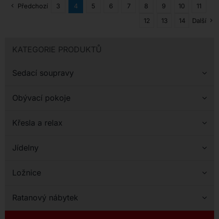
designovým doplňkem.
Předchozí
3
4
5
6
7
8
9
10
11
12
13
14
Další
KATEGORIE PRODUKTŮ
Sedací soupravy
Obývací pokoje
Křesla a relax
Jídelny
Ložnice
Ratanový nábytek