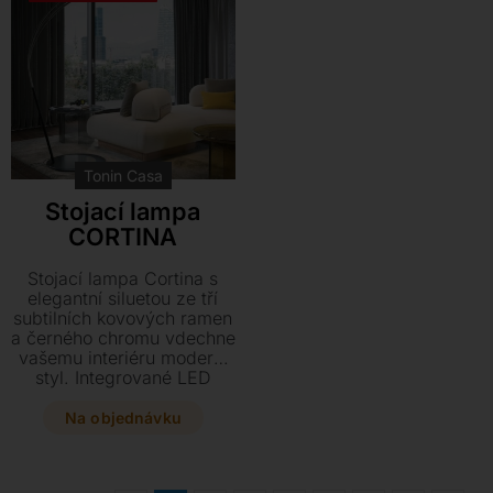
Tonin Casa
Stojací lampa
CORTINA
Stojací lampa Cortina s
elegantní siluetou ze tří
subtilních kovových ramen
a černého chromu vdechne
vašemu interiéru moderní
styl. Integrované LED
osvětlení o rozměrech 205
x 60 x 220 cm vykouzlí v
Na objednávku
prostoru útulnou atmosféru
a stane se
nepřehlédnutelným