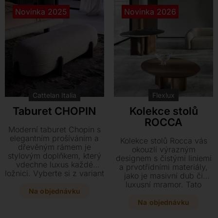
Novinka 2025
Novinka 2026
Cattelan Italia
Flexlux
Taburet CHOPIN
Kolekce stolů
ROCCA
Moderní taburet Chopin s
elegantním prošíváním a
Kolekce stolů Rocca vás
dřevěným rámem je
okouzlí výrazným
stylovým doplňkem, který
designem s čistými liniemi
vdechne luxus každé
a prvotřídními materiály,
ložnici. Vyberte si z variant
jako je masivní dub či
v textilním provedení či
luxusní mramor. Tato
kvalitní hovězí kůži a
Na objednávku
nadčasová řada nabízí
získejte praktické místo k
jídelní i konferenční stoly v
Na objednávku
odpočinku o rozměrech
kulatém i oválném
150 x 50 x 40 cm.