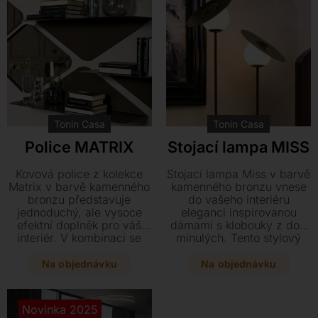
vašeho interiéru.
Tonin Casa.
Tonin Casa
Tonin Casa
Police MATRIX
Stojací lampa MISS
Kovová police z kolekce
Stojací lampa Miss v barvě
Matrix v barvě kamenného
kamenného bronzu vnese
bronzu představuje
do vašeho interiéru
jednoduchý, ale vysoce
eleganci inspirovanou
efektní doplněk pro váš
dámami s klobouky z dob
interiér. V kombinaci se
minulých. Tento stylový
zrcadlem ze stejné řady
kousek se stínidlem ze
vytvoříte na stěně
saténového skla je
Na objednávku
Na objednávku
praktické umělecké dílo o
dostupný ve dvou výškách
rozměrech 96 x 25 x 27
a vybaven praktickým
cm.
stmívačem.
Novinka 2025