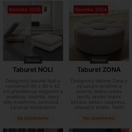
provedení, které do vašeho
interiéru vnesou dokonalou
Novinka 2026
Novinka 2024
harmonii.
Flexlux
Flexlux
Taburet NOLI
Taburet ZONA
Designový taburet Noli o
Designový taburet Zona s
rozměrech 80 x 80 x 42
výrazným prošitím a
cm představuje elegantní a
pestrou škálou barev
praktický doplněk, který
textilu skvěle doplní
díky kvalitnímu zpracování
každou sedací soupravu i
zaručuje každodenní
relaxační křeslo. Tento
komfort. Skrytý úložný
stylový kousek je dostupný
prostor vám pomůže
ve dvou velikostech a
Na objednávku
Na objednávku
snadno udržet pořádek v
stane se
interiéru, zatímco pestrá
nepřehlédnutelným prvkem