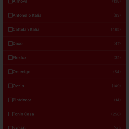
Airnova
(138)
Antonello Italia
(83)
Cattelan Italia
(465)
Dexo
(47)
Flexlux
(32)
Orsenigo
(54)
Ozzio
(149)
Pintdecor
(14)
Tonin Casa
(258)
S•CAB
(50)