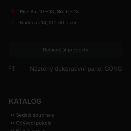
Po – Pá:
10 – 18,
So:
9 – 13
Nádražní 14, 301 00 Plzeň
Nejnovější produkty
Nástěný dekorativní panel GONG
Nástěn
KATALOG
Sedací soupravy
Obývací pokoje
Křesla a relax