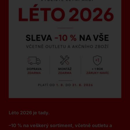
Léto 2026 je tady.
–10 % na veškerý sortiment, včetně outletu a