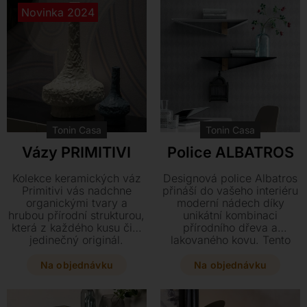
každodenní stolování i
Novinka 2024
slavnostní příležitosti.
Tonin Casa
Tonin Casa
Vázy PRIMITIVI
Police ALBATROS
Kolekce keramických váz
Designová police Albatros
Primitivi vás nadchne
přináší do vašeho interiéru
organickými tvary a
moderní nádech díky
hrubou přírodní strukturou,
unikátní kombinaci
která z každého kusu činí
přírodního dřeva a
jedinečný originál.
lakovaného kovu. Tento
Vybírejte ze tří velikostí a
elegantní kousek o
elegantních odstínů
rozměrech 70 x 20 x 13
Na objednávku
Na objednávku
perleťové bílé, světle
cm je k dispozici v levé i
zelené nebo modro-šedé
pravé variantě a dokonale
pro dokonalé oživení
doplní kolekci nábytku