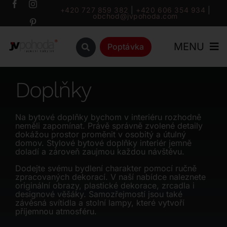
Přeskočit
+420 727 859 382
|
+420 606 354 934
|
obchod@jvpohoda.com
na
obsah
MENU
Poptávka
Úvod
Doplňky
O nás
Na bytové doplňky bychom v interiéru rozhodně
neměli zapomínat. Právě správně zvolené detaily
dokážou prostor proměnit v osobitý a útulný
Katalog
domov. Stylové bytové doplňky interiér jemně
doladí a zároveň zaujmou každou návštěvu.
Dodejte svému bydlení charakter pomocí ručně
Značky
zpracovaných dekorací. V naší nabídce naleznete
originální obrazy, plastické dekorace, zrcadla i
designové věšáky. Samozřejmostí jsou také
Outlet
závěsná svítidla a stolní lampy, které vytvoří
příjemnou atmosféru.