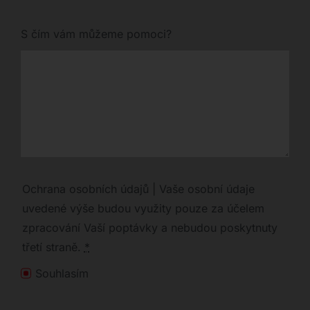
S čím vám můžeme pomoci?
Ochrana osobních údajů | Vaše osobní údaje
uvedené výše budou využity pouze za účelem
zpracování Vaší poptávky a nebudou poskytnuty
třetí straně.
*
Souhlasím