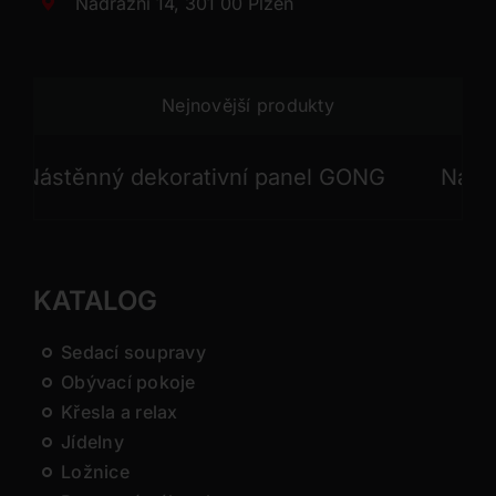
Nádražní 14, 301 00 Plzeň
Nejnovější produkty
ástěnný dekorativní panel GONG
Nástěnný
KATALOG
Sedací soupravy
Obývací pokoje
Křesla a relax
Jídelny
Ložnice