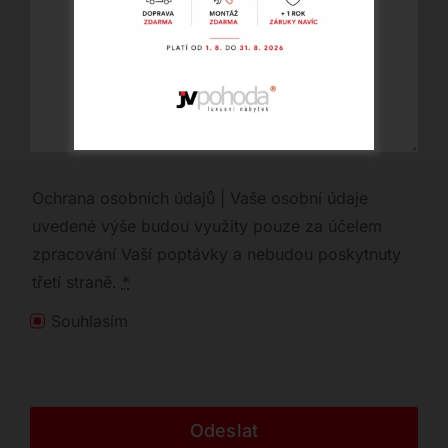
Ochrana osobních údajů | Vaše osobní údaje
uvedené výše budou využity pouze za účelem
zpracování Vaší poptávky a nebudou poskytnuty
třetí straně.
*
Souhlasím
Odeslat