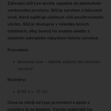
Zahradní stůl Leo skvěle zapadne do jakéhokoliv
venkovního prostoru. Stůl je vyroben z lakované
oceli, která zajišťuje odolnost vůči povětrnostním
vlivům. Stůl je dostupný v několika letních
odstínech, díky čemuž ho snadno sladíte s
ostatním zahradním nábytkem tohoto výrobce.
Provedení:
lakovaná ocel – několik odstínů dle vzorníku
výrobce
Rozměry:
Ø 60 x v. 72 cm
Cena se odvíjí od typu provedení a spolu s
rozměry je na doptání.
Vzorky materiálů lze