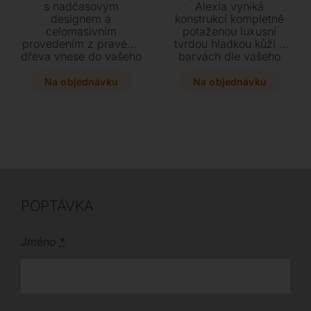
s nadčasovým
Alexia vyniká
designem a
konstrukcí kompletně
celomasivním
potaženou luxusní
provedením z pravého
tvrdou hladkou kůží v
dřeva vnese do vašeho
barvách dle vašeho
domova kousek
výběru. Tento stylový
přírody. Vyberte si
kousek o rozměrech
Na objednávku
Na objednávku
variantu s praktickou
44 x 54 x 107 cm s
policí nebo bez ní v
kovovou opěrkou
buku, dubu či
nohou dodá vašemu
americkém ořechu s
interiéru nádech
povrchovou úpravou
exkluzivity.
přesně podle vašich
představ.
POPTÁVKA
Jméno
*