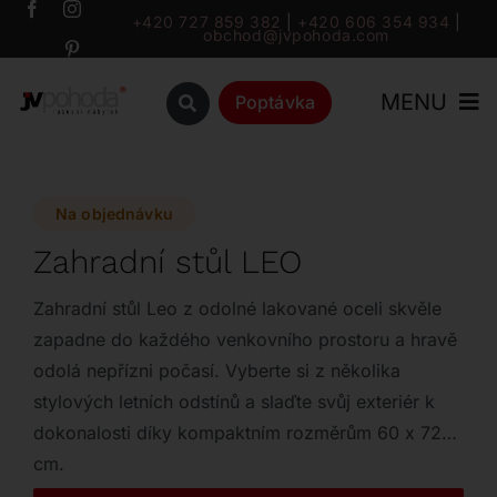
Přeskočit
+420 727 859 382
|
+420 606 354 934
|
obchod@jvpohoda.com
na
obsah
MENU
Poptávka
Úvod
Na objednávku
O nás
Zahradní stůl LEO
Katalog
Zahradní stůl Leo z odolné lakované oceli skvěle
zapadne do každého venkovního prostoru a hravě
odolá nepřízni počasí. Vyberte si z několika
Značky
stylových letních odstínů a slaďte svůj exteriér k
dokonalosti díky kompaktním rozměrům 60 x 72
Outlet
cm.