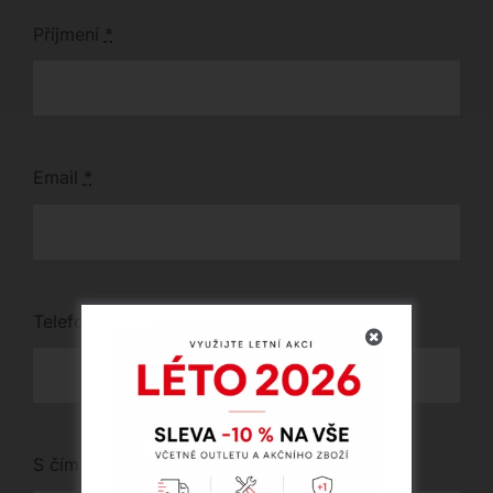
Příjmení
*
Email
*
Telefon
*
S čím vám můžeme pomoci?