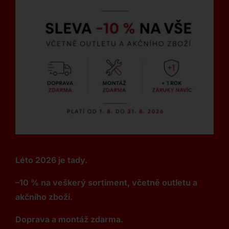
Léto 2026 je tady.
–10 % na veškerý sortiment, včetně outletu a
akčního zboží.
Doprava a montáž zdarma.