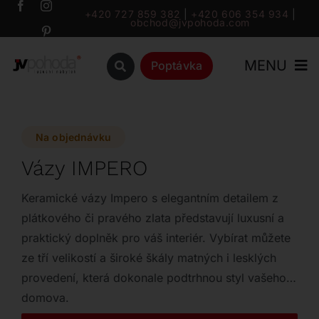
Přeskočit
+420 727 859 382
|
+420 606 354 934
|
obchod@jvpohoda.com
na
obsah
MENU
Poptávka
Úvod
Na objednávku
O nás
Vázy IMPERO
Katalog
Keramické vázy Impero s elegantním detailem z
plátkového či pravého zlata představují luxusní a
praktický doplněk pro váš interiér. Vybírat můžete
Značky
ze tří velikostí a široké škály matných i lesklých
provedení, která dokonale podtrhnou styl vašeho
Outlet
domova.