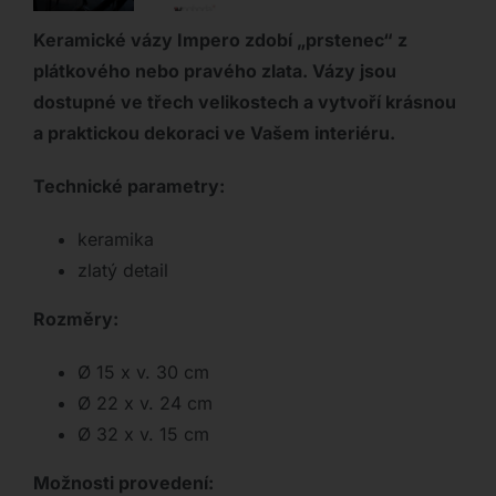
Keramické vázy Impero zdobí „prstenec“ z
plátkového nebo pravého zlata. Vázy jsou
dostupné ve třech velikostech a vytvoří krásnou
a praktickou dekoraci ve Vašem interiéru.
Technické parametry:
keramika
zlatý detail
Rozměry:
Ø 15 x v. 30 cm
Ø 22 x v. 24 cm
Ø 32 x v. 15 cm
Možnosti provedení: