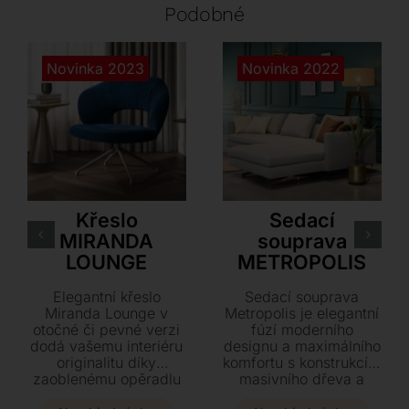
Podobné
Novinka 2023
Novinka 2022
Cattelan Italia
Tonin Casa
Křeslo
Sedací
MIRANDA
souprava
LOUNGE
METROPOLIS
Elegantní křeslo
Sedací souprava
Miranda Lounge v
Metropolis je elegantní
otočné či pevné verzi
fúzí moderního
dodá vašemu interiéru
designu a maximálního
originalitu díky
komfortu s konstrukcí z
zaoblenému opěradlu
masivního dřeva a
s jemným řasením.
luxusní výplní z husího