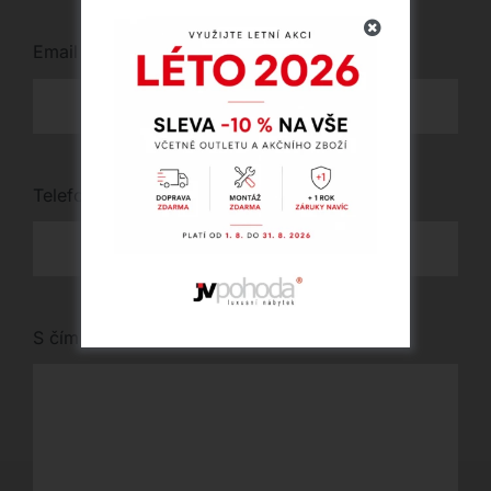
Email
*
Telefon
*
S čím vám můžeme pomoci?