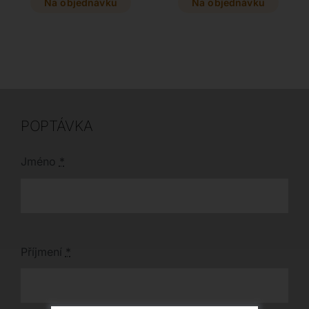
Vyberte si z široké
peří. Tato modulární
Na objednávku
Na objednávku
škály luxusních potahů
souprava se plně
a podnoží v moderních
přizpůsobí vašim
kovových odstínech
potřebám a díky
pro dokonalé pohodlí i
širokému výběru
styl.
materiálů, včetně
jemné hovězí kůže, se
stane ozdobou
každého obývacího
pokoje.
POPTÁVKA
Jméno
*
Příjmení
*