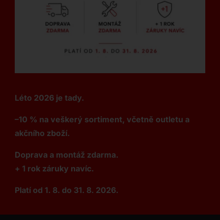
Léto 2026 je tady.
–10 % na veškerý sortiment, včetně outletu a
akčního zboží.
Doprava a montáž zdarma.
+ 1 rok záruky navíc.
Platí od 1. 8. do 31. 8. 2026.