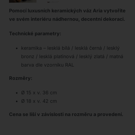
Pomocí luxusních keramických váz Aria vytvoříte
ve svém interiéru nádhernou, decentní dekoraci.
Technické parametry:
keramika – lesklá bílá / lesklá černá / lesklý
bronz / lesklá platinová / lesklý zlatá / matná
barva dle vzorníku RAL
Rozměry:
Ø 15 x v. 36 cm
Ø 18 x v. 42 cm
Cena se liší v závislosti na rozměru a provedení.