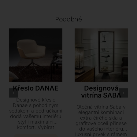
Podobné
LoiudiceD
Cattelan Italia
Křeslo DANAE
Designová
vitrína SABA
Designové křeslo
Danae s pohodlným
Otočná vitrína Saba v
sedákem a područkami
elegantní kombinaci
dodá vašemu interiéru
extra čirého skla a
styl i maximální
grafitové oceli přinese
komfort. Vybírat
do vašeho interiéru
můžete z bohaté škály
luxusní prvek s rámem