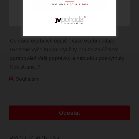
Ochrana osobních údajů | Vaše osobní údaje
uvedené výše budou využity pouze za účelem
zpracování Vaší poptávky a nebudou poskytnuty
třetí straně.
*
Souhlasím
Odeslat
RYCHLÝ KONTAKT