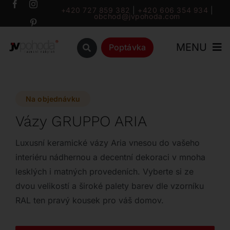
Přeskočit
+420 727 859 382
|
+420 606 354 934
|
obchod@jvpohoda.com
na
obsah
MENU
Poptávka
Úvod
Na objednávku
O nás
Vázy GRUPPO ARIA
Katalog
Luxusní keramické vázy Aria vnesou do vašeho
interiéru nádhernou a decentní dekoraci v mnoha
lesklých i matných provedeních. Vyberte si ze
Značky
dvou velikostí a široké palety barev dle vzorníku
RAL ten pravý kousek pro váš domov.
Outlet