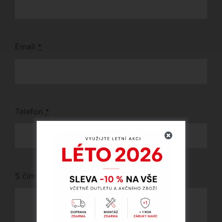
Email
*
Telefon
*
S čím vám můžeme pomoci?