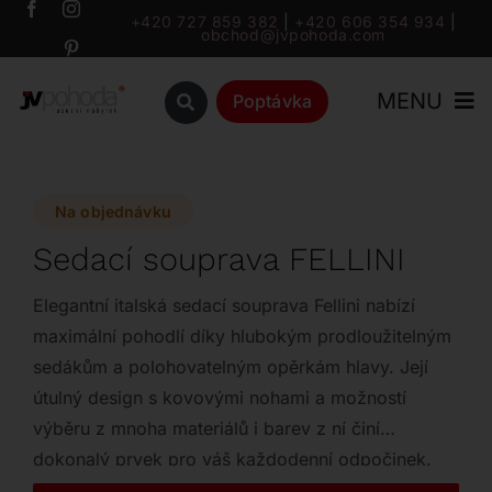
Přeskočit
+420 727 859 382
|
+420 606 354 934
|
obchod@jvpohoda.com
na
obsah
MENU
Poptávka
Úvod
Na objednávku
O nás
Sedací souprava FELLINI
Katalog
Elegantní italská sedací souprava Fellini nabízí
maximální pohodlí díky hlubokým prodloužitelným
sedákům a polohovatelným opěrkám hlavy. Její
Značky
útulný design s kovovými nohami a možností
výběru z mnoha materiálů i barev z ní činí
Outlet
dokonalý prvek pro váš každodenní odpočinek.