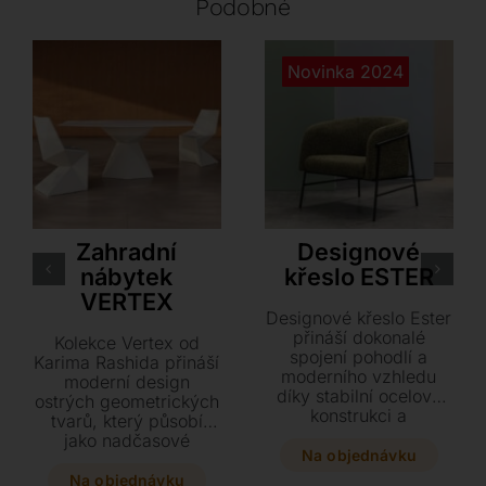
Podobné
Novinka 2024
VONDOM
Airnova
Zahradní
Designové
nábytek
křeslo ESTER
VERTEX
Designové křeslo Ester
přináší dokonalé
Kolekce Vertex od
spojení pohodlí a
Karima Rashida přináší
moderního vzhledu
moderní design
díky stabilní ocelové
ostrých geometrických
konstrukci a
tvarů, který působí
příjemnému čalounění.
jako nadčasové
Přizpůsobte si vzhled
Na objednávku
sochařské dílo. Tento
sedáku i kovu podle
100% recyklovatelný a
Na objednávku