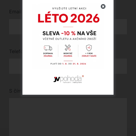
Email
*
Telefon
*
S čím vám můžeme pomoci?