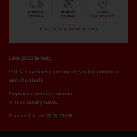
Léto 2026 je tady.
–10 % na veškerý sortiment, včetně outletu a
akčního zboží.
Doprava a montáž zdarma.
+ 1 rok záruky navíc.
Platí od 1. 8. do 31. 8. 2026.