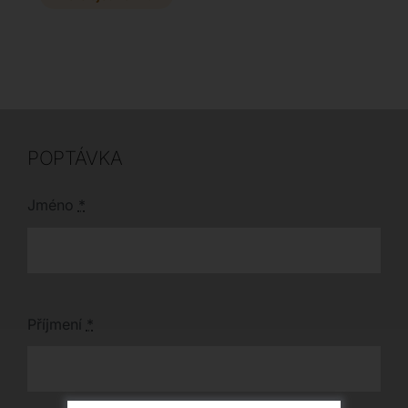
vzorníku výrobce a
odolný nábytek
dopřejte svému
zahrnuje židle i stoly
interiéru stylový
vhodné pro stylový
kousek o rozměrech
interiér i exteriér.
80 x 78 x 74 cm.
POPTÁVKA
Jméno
*
Příjmení
*