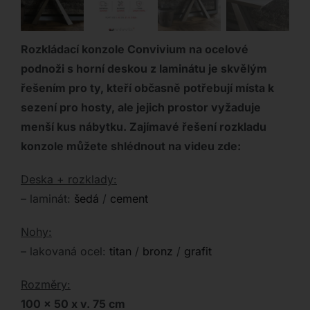
Rozkládací konzole Convivium na ocelové
podnoži s horní deskou z laminátu je skvělým
řešením pro ty, kteří občasně potřebují místa k
sezení pro hosty, ale jejich prostor vyžaduje
menší kus nábytku. Zajímavé řešení rozkladu
konzole můžete shlédnout na videu zde:
Deska + rozklady:
– laminát:
šedá
/
cement
Nohy:
– lakovaná ocel:
titan
/
bronz
/
grafit
Rozměry:
100 x 50 x v. 75 cm