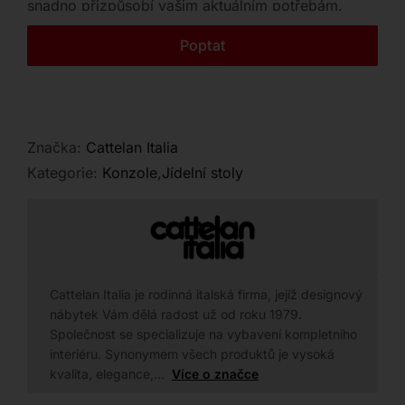
snadno přizpůsobí vašim aktuálním potřebám.
Kontakt
Poptat
Značka:
Cattelan Italia
Kategorie:
Konzole
,
Jídelní stoly
Cattelan Italia je rodinná italská firma, jejíž designový
nábytek Vám dělá radost už od roku 1979.
Společnost se specializuje na vybavení kompletního
interiéru. Synonymem všech produktů je vysoká
kvalita, elegance,…
Více o značce