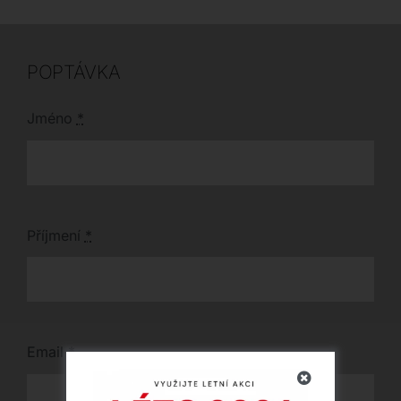
nepřehlédnutelným a
funkčním prvkem
vašeho interiéru.
POPTÁVKA
Jméno
*
Příjmení
*
Email
*