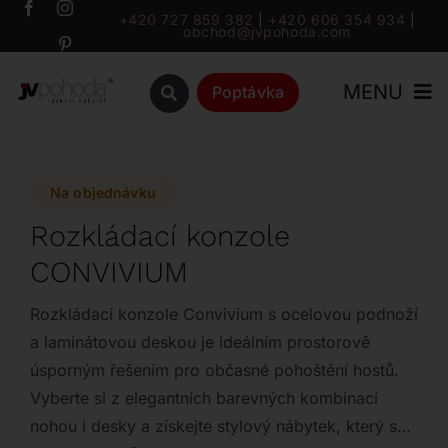
Přeskočit
+420 727 859 382
|
+420 606 354 934
|
obchod@jvpohoda.com
na
obsah
MENU
Poptávka
Úvod
Na objednávku
O nás
Rozkládací konzole
CONVIVIUM
Katalog
Rozkládací konzole Convivium s ocelovou podnoží
Značky
a laminátovou deskou je ideálním prostorově
úsporným řešením pro občasné pohoštění hostů.
Vyberte si z elegantních barevných kombinací
Outlet
nohou i desky a získejte stylový nábytek, který se