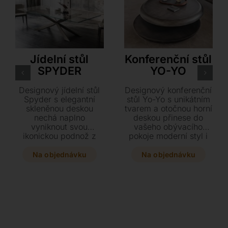
Cattelan Italia
Cattelan Italia
Jídelní stůl
Konferenční stůl
SPYDER
YO-YO
Designový jídelní stůl
Designový konferenční
Spyder s elegantní
stůl Yo-Yo s unikátním
skleněnou deskou
tvarem a otočnou horní
nechá naplno
deskou přinese do
vyniknout svou
vašeho obývacího
ikonickou podnož z
pokoje moderní styl i
oceli v mnoha
praktický úložný
stylových provedeních.
prostor. Vyberte si z
Na objednávku
Na objednávku
Vyberte si z široké
elegantního provedení
škály rozměrů a tvarů
v kartáčovaném
ten pravý kousek, který
bronzu nebo šedé
se stane luxusní
barvě o variabilním
dominantou vašeho
průměru až 150 cm.
interiéru.
Tento originální kousek
z lakovaného dřeva se
stane