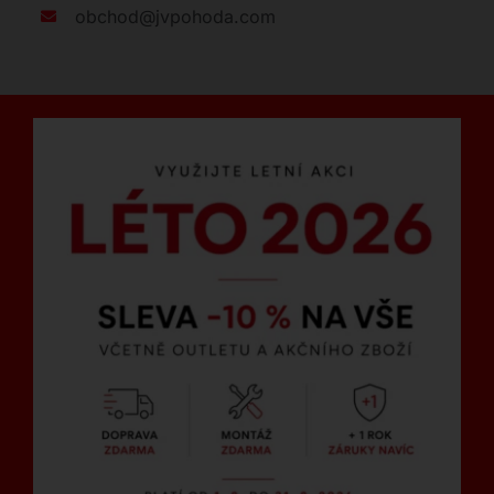
obchod@jvpohoda.com