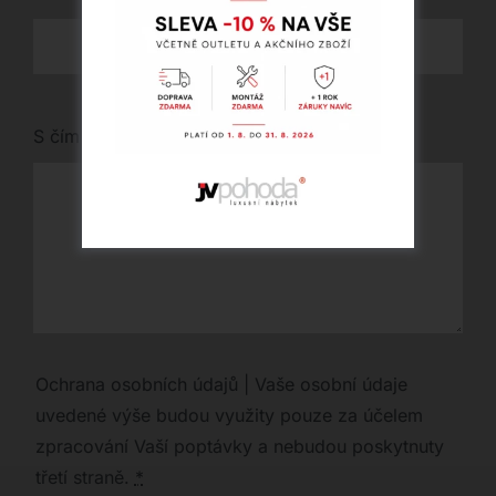
S čím vám můžeme pomoci?
Ochrana osobních údajů | Vaše osobní údaje
uvedené výše budou využity pouze za účelem
zpracování Vaší poptávky a nebudou poskytnuty
třetí straně.
*