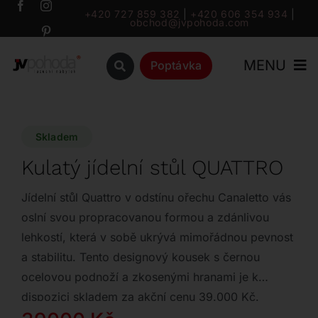
Přeskočit
+420 727 859 382
|
+420 606 354 934
|
obchod@jvpohoda.com
na
obsah
MENU
Poptávka
Úvod
Skladem
O nás
Kulatý jídelní stůl QUATTRO
Katalog
Jídelní stůl Quattro v odstínu ořechu Canaletto vás
oslní svou propracovanou formou a zdánlivou
lehkostí, která v sobě ukrývá mimořádnou pevnost
Značky
a stabilitu. Tento designový kousek s černou
ocelovou podnoží a zkosenými hranami je k
Outlet
dispozici skladem za akční cenu 39.000 Kč.