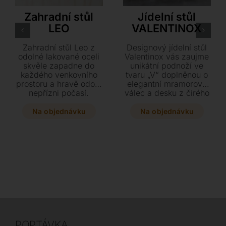
S•CAB
Cattelan Italia
Zahradní stůl
Jídelní stůl
LEO
VALENTINOX
Zahradní stůl Leo z
Designový jídelní stůl
odolné lakované oceli
Valentinox vás zaujme
skvěle zapadne do
unikátní podnoží ve
každého venkovního
tvaru „V“ doplněnou o
prostoru a hravě odolá
elegantní mramorový
nepřízni počasí.
válec a desku z čirého
Vyberte si z několika
skla. Vyberte si z
stylových letních
několika tvarů a
Na objednávku
Na objednávku
odstínů a slaďte svůj
rozměrů ten pravý kus,
exteriér k dokonalosti
který díky preciznímu
díky kompaktním
provedení z leštěné
rozměrům 60 x 72 cm.
nerezové oceli a
luxusního mramoru
dokonale podtrhne váš
interiér.
POPTÁVKA