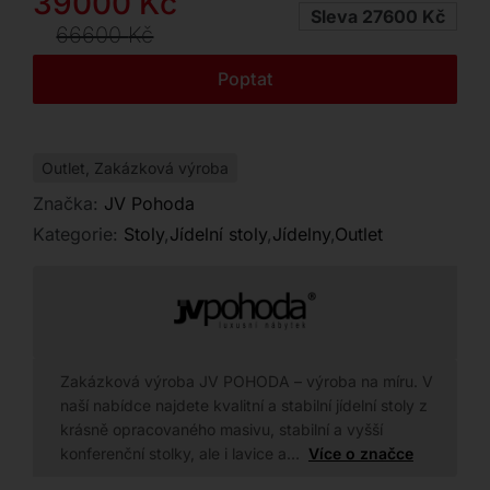
Původní
Aktuální
39000
Kč
Kontakt
Sleva 27600 Kč
cena
cena
66600
Kč
byla:
je:
Poptat
66600 Kč.
39000 Kč.
Outlet
,
Zakázková výroba
Značka:
JV Pohoda
Kategorie:
Stoly
,
Jídelní stoly
,
Jídelny
,
Outlet
Zakázková výroba JV POHODA – výroba na míru. V
naší nabídce najdete kvalitní a stabilní jídelní stoly z
krásně opracovaného masivu, stabilní a vyšší
konferenční stolky, ale i lavice a…
Více o značce