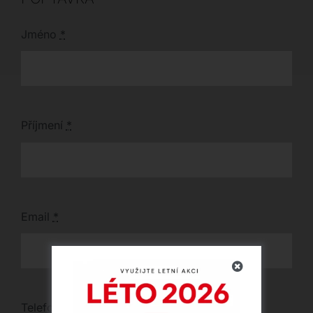
Jméno
*
Příjmení
*
Email
*
Telefon
*