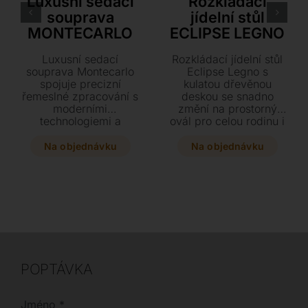
Luxusní sedací
Rozkládací
souprava
jídelní stůl
MONTECARLO
ECLIPSE LEGNO
Luxusní sedací
Rozkládací jídelní stůl
souprava Montecarlo
Eclipse Legno s
spojuje precizní
kulatou dřevěnou
řemeslné zpracování s
deskou se snadno
moderními
změní na prostorný
technologiemi a
ovál pro celou rodinu i
nadčasovým italským
hosty. Elegantní design
designem. Dopřejte si
doplňuje stabilní
Na objednávku
Na objednávku
maximální komfort se
kovová podnož ve
zdravým sezením a
třech barvách a
možností elektricky
kvalitní deska z ořechu
polohovatelných
nebo dubu. Tento
opěrek v široké škále
stylový kousek o výšce
prémiových kůží i
75 cm představuje
látek.
ideální spojení
funkčnosti a moderního
italského stylu.
POPTÁVKA
Jméno
*