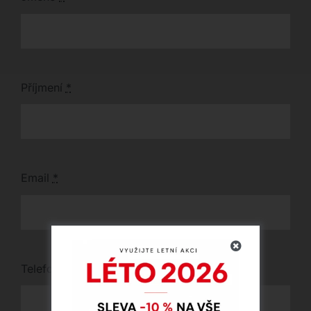
Příjmení
*
Email
*
Telefon
*