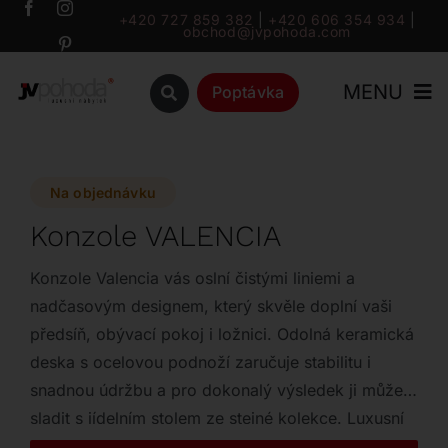
Přeskočit
+420 727 859 382
|
+420 606 354 934
|
obchod@jvpohoda.com
na
obsah
MENU
Poptávka
Úvod
Na objednávku
O nás
Konzole VALENCIA
Katalog
Konzole Valencia vás oslní čistými liniemi a
nadčasovým designem, který skvěle doplní vaši
předsíň, obývací pokoj i ložnici. Odolná keramická
Značky
deska s ocelovou podnoží zaručuje stabilitu i
snadnou údržbu a pro dokonalý výsledek ji můžete
Outlet
sladit s jídelním stolem ze stejné kolekce. Luxusní
provedení v mnoha odstínech o rozměrech 100 x