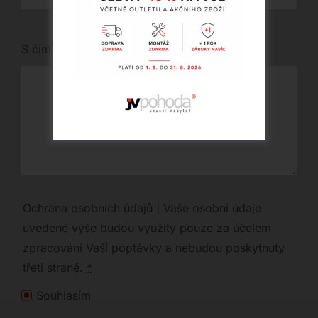
S čím vám můžeme pomoci?
Ochrana osobních údajů | Vaše osobní údaje
uvedené výše budou využity pouze za účelem
zpracování Vaší poptávky a nebudou poskytnuty
třetí straně.
*
Souhlasím