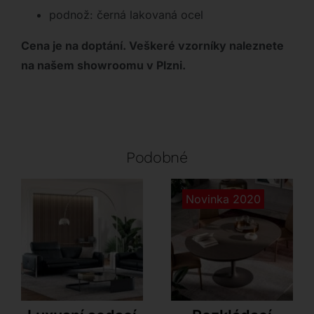
podnož: černá lakovaná ocel
Cena je na doptání. Veškeré vzorníky naleznete
na našem showroomu v Plzni.
Podobné
Novinka 2020
Innova – Estro Milano
Ozzio