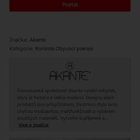
Kontakt
Poptat
38 x 75 cm čeká na vaše doptání.
Značka:
Akante
Kategorie:
Konzole
,
Obývací pokoje
Francouzská společnost Akante vyrábí nábytek,
který je funkční a velice moderní. Designy jejích
produktů jsou přizpůsobeny životnímu stylu svou
chytrou modularitou, multifunkčností a výběrem
použitých materiálů. Vytvořte si příjemné a…
Více o značce