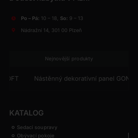
Po – Pá:
10 – 18,
So:
9 – 13
Nádražní 14, 301 00 Plzeň
Nejnovější produkty
FT
Nástěnný dekorativní panel GONG
KATALOG
Sedací soupravy
Obývací pokoje