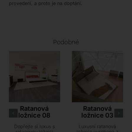
provedení, a proto je na doptání.
Podobné
Rattan Deco
Rattan Deco
Ratanová
Ratanová
ložnice 08
ložnice 03
Dopřejte si luxus s
Luxusní ratanová
ratanovou ložnicí
ložnice vyrobená z