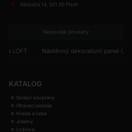
Nádražní 14, 301 00 Plzeň
Nejnovější produkty
 LOFT
Nástěnný dekorativní panel GONG
KATALOG
Sedací soupravy
Obývací pokoje
Křesla a relax
Jídelny
Ložnice