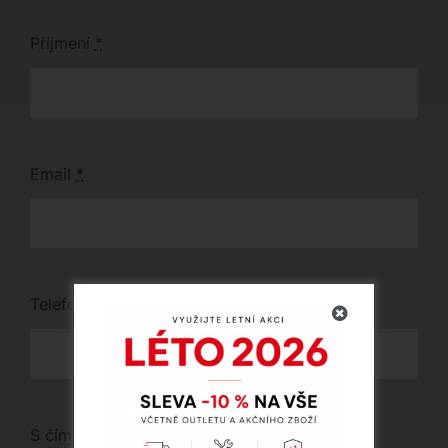
Příjmení
*
Email
*
Telefon
*
S čím vám můžeme pomoci?