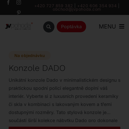
Přeskočit
+420 727 859 382
|
+420 606 354 934
|
obchod@jvpohoda.com
na
obsah
MENU
Poptávka
Úvod
Na objednávku
O nás
Konzole DADO
Katalog
Unikátní konzole Dado v minimalistickém designu s
praktickou spodní policí elegantně doplní váš
interiér. Vyberte si z luxusních provedení keramiky
Značky
či skla v kombinaci s lakovaným kovem a třemi
dostupnými rozměry. Tato stylová konzole je
Outlet
součástí širší kolekce nábytku Dado pro dokonale
sladěný domov.