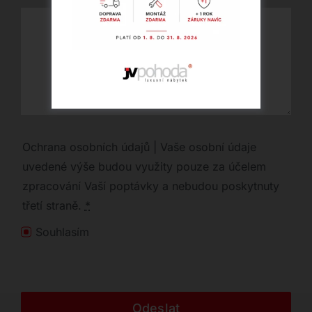
Ochrana osobních údajů | Vaše osobní údaje
uvedené výše budou využity pouze za účelem
zpracování Vaší poptávky a nebudou poskytnuty
třetí straně.
*
Souhlasím
Odeslat