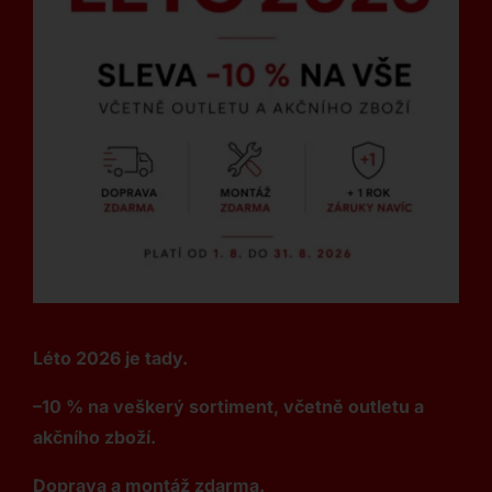
Léto 2026 je tady.
–10 % na veškerý sortiment, včetně outletu a
akčního zboží.
Doprava a montáž zdarma.