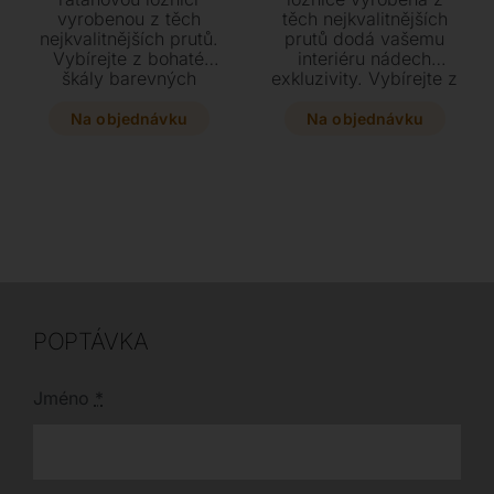
vyrobenou z těch
těch nejkvalitnějších
nejkvalitnějších prutů.
prutů dodá vašemu
Vybírejte z bohaté
interiéru nádech
škály barevných
exkluzivity. Vybírejte z
odstínů v matném i
bohaté škály
lesklém provedení pro
barevných odstínů v
Na objednávku
Na objednávku
váš dokonalý interiér.
matném či lesklém
provedení pro
dokonalý vzhled
vašeho domova.
POPTÁVKA
Jméno
*