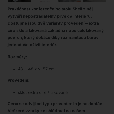
Praktičnost konferenčního stolu Shell z něj
vytváří nepostradatelný prvek v interiéru.
Dostupné jsou dvě varianty provedení – extra
čiré sklo a lakovaná základna nebo celolakovaný
povrch, který dokáže díky rozmanitosti barev
jednoduše oživit interiér.
Rozměry:
48 x 48 x v. 57 cm
Provedení:
sklo: extra čiré / lakované
Cena se odvíjí od typu provedení a je na doptání.
Veškeré vzorky ke shlédnutí na našem