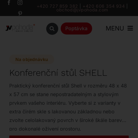
Přeskočit
+420 727 859 382
|
+420 606 354 934
|
obchod@jvpohoda.com
na
obsah
MENU
Poptávka
Úvod
Na objednávku
O nás
Konferenční stůl SHELL
Katalog
Praktický konferenční stůl Shell v rozměru 48 x 48
x 57 cm se stane nepostradatelným a stylovým
prvkem vašeho interiéru. Vyberte si z varianty v
Značky
extra čirém skle s lakovanou základnou nebo
zvolte celolakovaný povrch v široké škále barev
Outlet
pro dokonalé oživení prostoru.