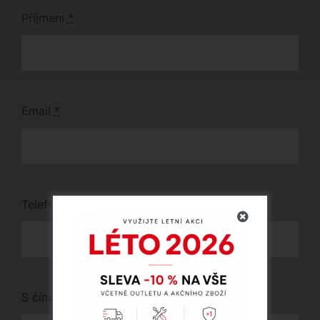
Příjmení
*
Email
*
Telefon
*
S čím vám můžeme pomoci?