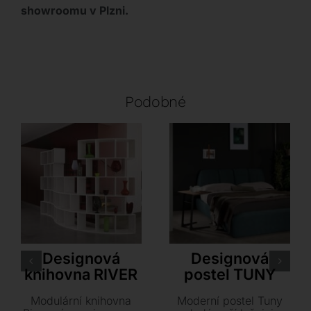
showroomu v Plzni.
Podobné
Antonello Italia
Tonin Casa
Designová
Designová
knihovna RIVER
postel TUNY
Modulární knihovna
Moderní postel Tuny