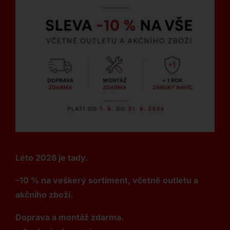
Léto 2026 je tady.
–10 % na veškerý sortiment, včetně outletu a
akčního zboží.
Doprava a montáž zdarma.