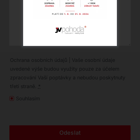
Ochrana osobních údajů | Vaše osobní údaje
uvedené výše budou využity pouze za účelem
zpracování Vaší poptávky a nebudou poskytnuty
třetí straně.
*
Souhlasím
Odeslat