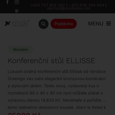
Přeskočit
+420 727 859 382
|
+420 606 354 934
|
obchod@jvpohoda.com
na
obsah
MENU
Poptávka
Úvod
Skladem
O nás
Konferenční stůl ELLISSE
Katalog
Luxusní oválný konferenční stůl Ellisse od výrobce
Orsenigo vás oslní elegantní bronzovou konstrukcí
a stylovým sklem. Tento nový, vystavený kus o
Značky
rozměrech 80 x 40 x 40 cm nyní můžete získat s
výraznou slevou 14.820 Kč. Neváhejte a pořiďte si
Outlet
tento jedinečný designový kousek, který je ihned k
dispozici skladem.