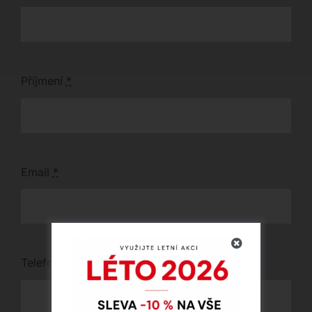
Příjmení
*
Email
*
Telefon
*