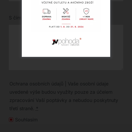
S čím vám můžeme pomoci?
Ochrana osobních údajů | Vaše osobní údaje
uvedené výše budou využity pouze za účelem
zpracování Vaší poptávky a nebudou poskytnuty
třetí straně.
*
Souhlasím