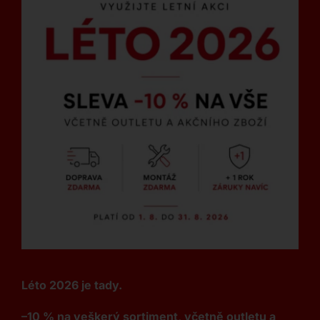
Léto 2026 je tady.
–10 % na veškerý sortiment, včetně outletu a