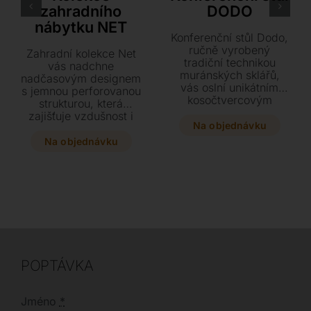
zahradního
DODO
nábytku NET
Konferenční stůl Dodo,
ručně vyrobený
Zahradní kolekce Net
tradiční technikou
vás nadchne
muránských sklářů,
nadčasovým designem
vás oslní unikátním
s jemnou perforovanou
kosočtvercovým
strukturou, která
vzorem a úchvatným
zajišťuje vzdušnost i
optickým efektem.
Na objednávku
snadný odvod vody.
Tato designová
Tento lehký a
Na objednávku
skleněná konstrukce na
stohovatelný nábytek z
bronzové podnoži je
odolné recyklovatelné
dostupná ve třech
pryskyřice nabízí
elegantních odstínech
širokou škálu prvků a
a dvou různých
barevných provedení
rozměrech.
pro váš stylový
exteriér. Vyberte si z
ucelené řady od židlí
až po sofa a vytvořte
POPTÁVKA
si dokonalé místo pro
relaxaci.
Jméno
*