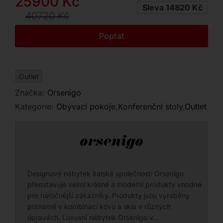
Původní
Aktuální
25900
Kč
Kontakt
Sleva 14820 Kč
cena
cena
40720
Kč
byla:
je:
Poptat
40720 Kč.
25900 Kč.
Outlet
Značka:
Orsenigo
Kategorie:
Obývací pokoje
,
Konferenční stoly
,
Outlet
Designový nábytek italské společnosti Orsenigo
představuje velmi krásné a moderní produkty vhodné
pro náročnější zákazníky. Produkty jsou vyráběny
primárně v kombinaci kovu a skla v různých
úpravách. Luxusní nábytek Orsenigo v…