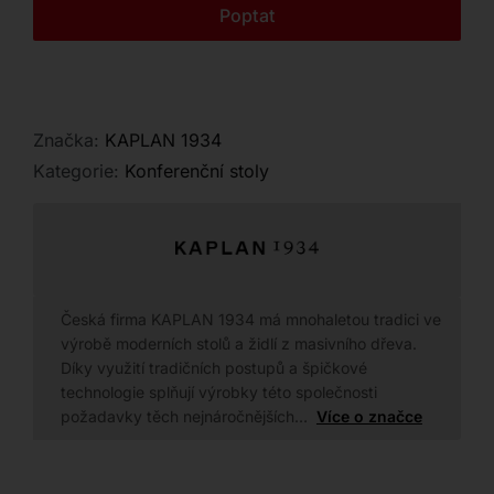
Kontakt
Poptat
shodném designu.
Značka:
KAPLAN 1934
Kategorie:
Konferenční stoly
Česká firma KAPLAN 1934 má mnohaletou tradici ve
výrobě moderních stolů a židlí z masivního dřeva.
Díky využití tradičních postupů a špičkové
technologie splňují výrobky této společnosti
požadavky těch nejnáročnějších…
Více o značce