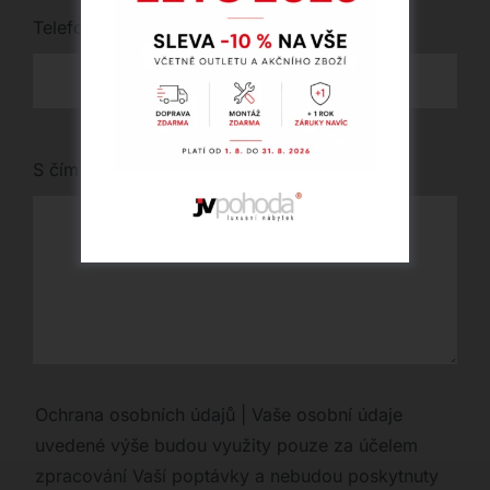
Telefon
*
S čím vám můžeme pomoci?
Ochrana osobních údajů | Vaše osobní údaje
uvedené výše budou využity pouze za účelem
zpracování Vaší poptávky a nebudou poskytnuty