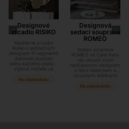
Cattelan Italia
Calia Italia
Designové
Designová
zrcadlo RISIKO
sedací souprava
ROMEO
Nádherné zrcadlo
Risiko s jedinečným
Sedací souprava
designem tří segmentů
ROMEO od Calia Italia
dokonale dozdobí
vás okouzlí svým
stěnu každého pokoje.
nadčasovým designem
Vybírat můžete ze
s retro nádechem a
dvou rozměrů a na
výraznými leštěnými
přání jej doplnit
Na objednávku
ocelovými nohami.
stylovým LED
Tento jedinečný kousek
Na objednávku
osvětlením.
kombinuje prvotřídní
konstrukci z
borovicového dřeva s
luxusním čalouněním z
pravé kůže nebo
kvalitních textilií dle
vašeho výběru.