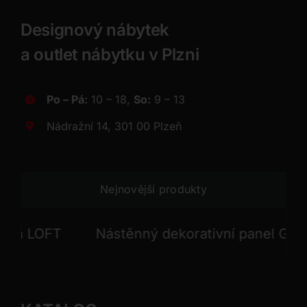
Designový nábytek
a outlet nábytku v Plzni
Po – Pá:
10 – 18,
So:
9 – 13
Nádražní 14, 301 00 Plzeň
Nejnovější produkty
 LOFT
Nástěnný dekorativní panel GONG