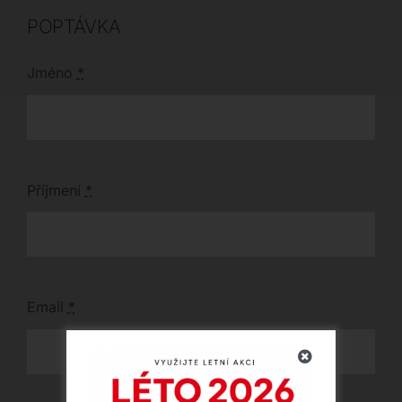
POPTÁVKA
Jméno
*
Příjmení
*
Email
*