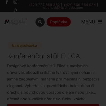
Přeskočit
+420 727 859 382
|
+420 606 354 934
|
obchod@jvpohoda.com
na
obsah
MENU
Poptávka
Úvod
Na objednávku
O nás
Konferenční stůl ELICA
Katalog
Designový konferenční stůl Elica z masivního
dřeva vás okouzlí unikátně tvarovanými nohami a
jemně zaoblenými hranami pro maximální bezpečí i
Značky
eleganci. Vyberte si z prvotřídního buku, dubu či
ořechu s povrchovou úpravou olejem nebo lakem
Outlet
přesně podle vašich představ. Celou kolekci
můžete doplnit také o jídelní stůl a židle ve