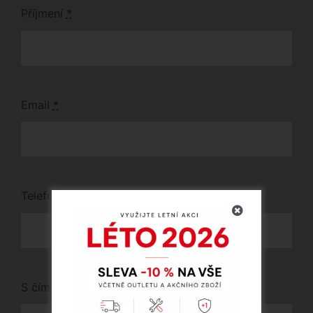
Příjmení
*
Email
*
Telefon
*
S čím vám můžeme pomoci?