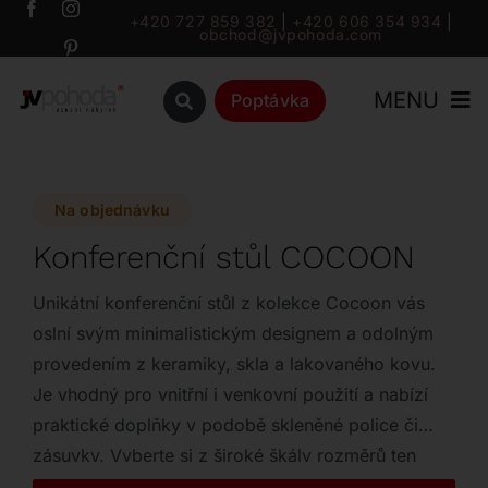
Přeskočit
+420 727 859 382
|
+420 606 354 934
|
obchod@jvpohoda.com
na
obsah
MENU
Poptávka
Úvod
Na objednávku
O nás
Konferenční stůl COCOON
Katalog
Unikátní konferenční stůl z kolekce Cocoon vás
oslní svým minimalistickým designem a odolným
provedením z keramiky, skla a lakovaného kovu.
Značky
Je vhodný pro vnitřní i venkovní použití a nabízí
praktické doplňky v podobě skleněné police či
Outlet
zásuvky. Vyberte si z široké škály rozměrů ten
pravý kousek pro váš interiér i zahradu.