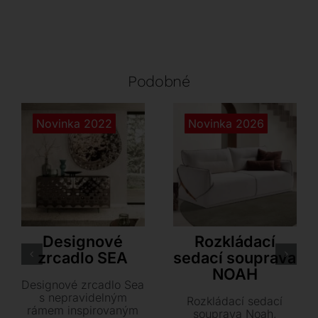
Podobné
Novinka 2022
Novinka 2026
Ozzio
Dienne
Designové
Rozkládací
zrcadlo SEA
sedací souprava
NOAH
Designové zrcadlo Sea
s nepravidelným
Rozkládací sedací
rámem inspirovaným
souprava Noah,