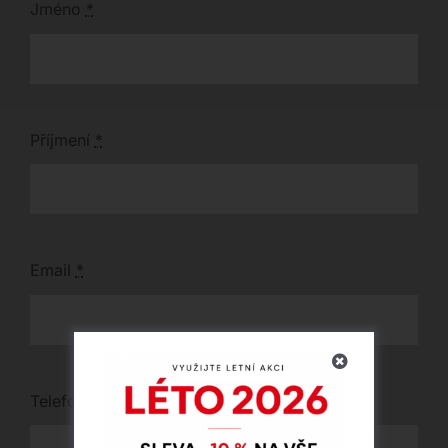
Jméno
*
Příjmení
*
Email
*
Telefon
*