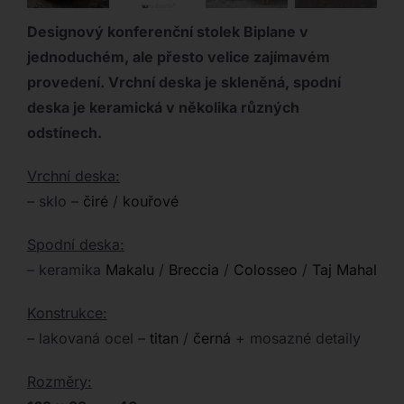
Designový konferenční stolek Biplane v
jednoduchém, ale přesto velice zajímavém
provedení. Vrchní deska je skleněná, spodní
deska je keramická v několika různých
odstínech.
Vrchní deska:
– sklo –
čiré
/
kouřové
Spodní deska:
– keramika
Makalu
/
Breccia
/
Colosseo
/
Taj Mahal
Konstrukce:
– lakovaná ocel –
titan
/
černá
+ mosazné detaily
Rozměry: