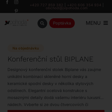
Přeskočit
+420 727 859 382
|
+420 606 354 934
|
obchod@jvpohoda.com
na
obsah
MENU
Poptávka
Úvod
Na objednávku
O nás
Konferenční stůl BIPLANE
Katalog
Designový konferenční stolek Biplane vás zaujme
unikátní kombinací skleněné horní desky a
keramické spodní desky v několika stylových
Značky
odstínech. Elegantní ocelová konstrukce s
mosaznými detaily dodá vašemu interiéru luxusní
Outlet
nádech. Vyberte si ze dvou čtvercových či
obdélníkových rozměrů ten pravý kousek pro váš