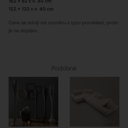
162 x 82 x v. 40 cm
122 x 122 x v. 40 cm
Cena se odvíjí od rozměru a typu provedení, proto
je na doptání.
Podobné
Tonin Casa
Rivolta