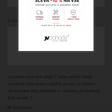
S čím vám můžeme pomoci?
Ochrana osobních údajů | Vaše osobní údaje
uvedené výše budou využity pouze za účelem
zpracování Vaší poptávky a nebudou poskytnuty
třetí straně.
*
Souhlasím