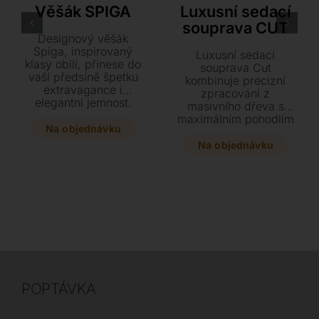
Věšák SPIGA
Luxusní sedací
souprava CUT
Designový věšák
Spiga, inspirovaný
Luxusní sedací
klasy obilí, přinese do
souprava Cut
vaší předsíně špetku
kombinuje precizní
extravagance i
zpracování z
elegantní jemnost.
masivního dřeva s
Tento stylový kousek z
maximálním pohodlím
odolného polyethylenu
Na objednávku
díky výplni z husího
je k dispozici v
peří a elastickým
Na objednávku
několika moderních
lamelám. Vytvořte si
barvách a dvou
sestavu přímo na míru
velikostech se 6 nebo
z široké škály
8 držáky. Dopřejte
komponentů, látek i
svému interiéru
kůží přesně podle
originální prvek, který
svého vkusu.
zaujme na první
pohled.
POPTÁVKA