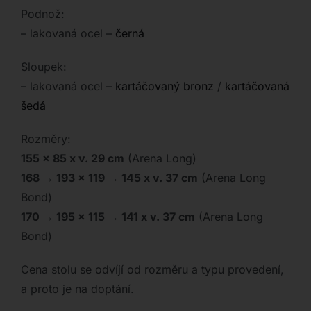
Podnož:
– lakovaná ocel –
černá
Sloupek:
– lakovaná ocel –
kartáčovaný bronz
/
kartáčovaná
šedá
Rozměry:
155 x 85 x v. 29 cm
(Arena Long)
168 → 193 x 119 → 145 x v. 37 cm
(Arena Long
Bond)
170 → 195 x 115 → 141 x v. 37 cm
(Arena Long
Bond)
Cena stolu se odvíjí od rozměru a typu provedení,
a proto je na doptání.