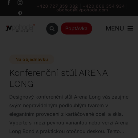
Přeskočit
+420 727 859 382
|
+420 606 354 934
|
obchod@jvpohoda.com
na
obsah
MENU
Poptávka
Úvod
Na objednávku
O nás
Konferenční stůl ARENA
LONG
Katalog
Designový konferenční stůl Arena Long vás zaujme
Značky
svým nepravidelným podlouhlým tvarem v
elegantním provedení z kartáčované oceli a skla.
Vyberte si mezi pevnou variantou nebo verzí Arena
Outlet
Long Bond s praktickou otočnou deskou. Tento