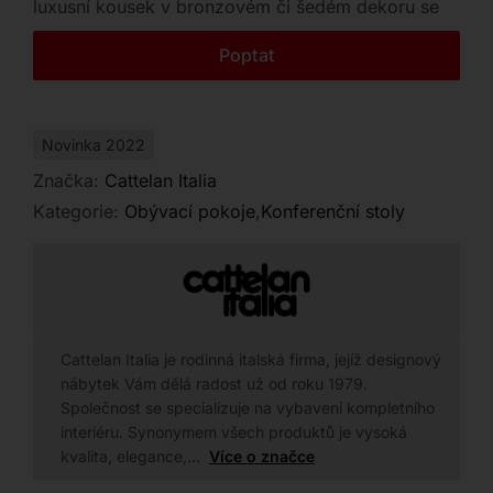
luxusní kousek v bronzovém či šedém dekoru se
Kontakt
stane stylovou dominantou každého moderního
Poptat
interiéru.
Novinka 2022
Značka:
Cattelan Italia
Kategorie:
Obývací pokoje
,
Konferenční stoly
Cattelan Italia je rodinná italská firma, jejíž designový
nábytek Vám dělá radost už od roku 1979.
Společnost se specializuje na vybavení kompletního
interiéru. Synonymem všech produktů je vysoká
kvalita, elegance,…
Více o značce