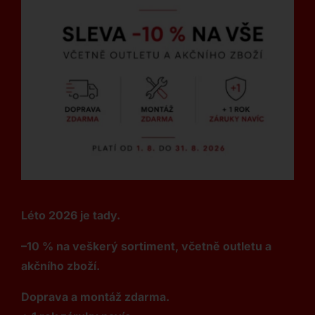
Léto 2026 je tady.
–10 % na veškerý sortiment, včetně outletu a
akčního zboží.
Doprava a montáž zdarma.