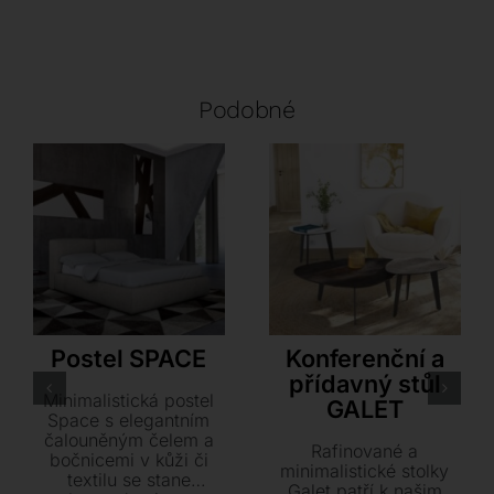
Podobné
LoiudiceD
Akante
Postel SPACE
Konferenční a
přídavný stůl
Minimalistická postel
GALET
Space s elegantním
čalouněným čelem a
Rafinované a
bočnicemi v kůži či
minimalistické stolky
textilu se stane
Galet patří k našim