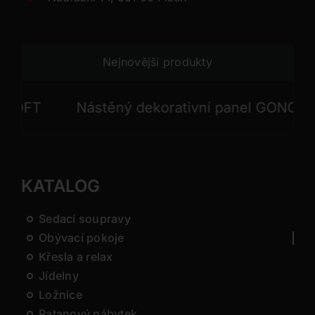
Nejnovější produkty
FT
Nástěný dekorativní panel GONG
N
KATALOG
Sedací soupravy
Obývací pokoje
Křesla a relax
Jídelny
Ložnice
Ratanový nábytek