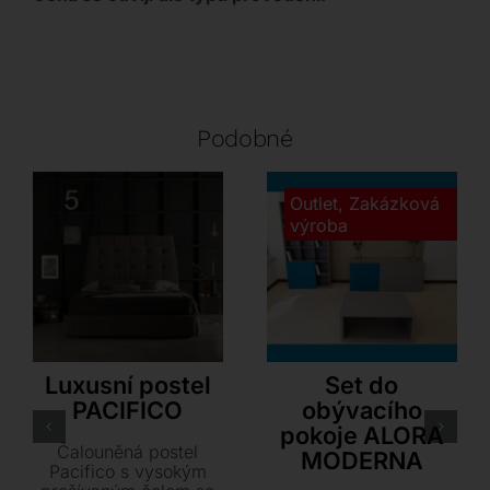
Podobné
Outlet
,
Zakázková
výroba
Tonin Casa
JV Pohoda
Luxusní postel
Set do
PACIFICO
obývacího
pokoje ALORA
Čalouněná postel
MODERNA
Pacifico s vysokým