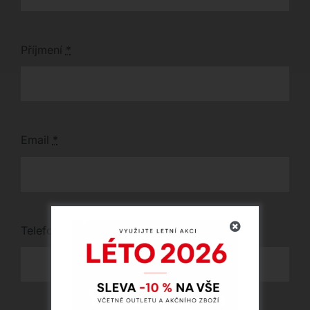
Příjmení
*
Email
*
Telefon
*