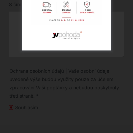
S čím vám můžeme pomoci?
Ochrana osobních údajů | Vaše osobní údaje
uvedené výše budou využity pouze za účelem
zpracování Vaší poptávky a nebudou poskytnuty
třetí straně.
*
Souhlasím