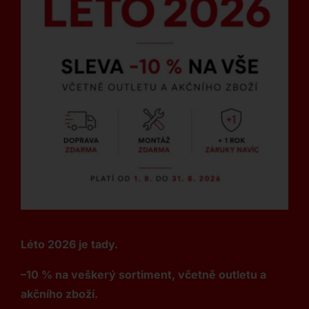
Léto 2026 je tady.
–10 % na veškerý sortiment, včetně outletu a
akčního zboží.