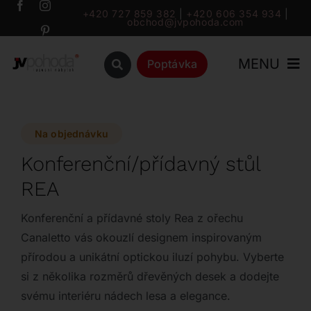
Přeskočit
+420 727 859 382
|
+420 606 354 934
|
obchod@jvpohoda.com
na
obsah
MENU
Poptávka
Úvod
Na objednávku
O nás
Konferenční/přídavný stůl
REA
Katalog
Konferenční a přídavné stoly Rea z ořechu
Značky
Canaletto vás okouzlí designem inspirovaným
přírodou a unikátní optickou iluzí pohybu. Vyberte
si z několika rozměrů dřevěných desek a dodejte
Outlet
svému interiéru nádech lesa a elegance.