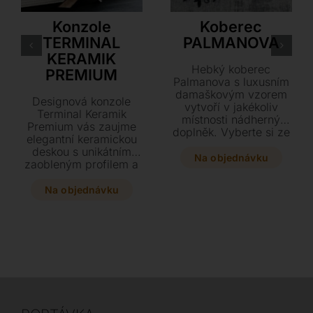
Cattelan Italia
Tonin Casa
Konzole
Koberec
TERMINAL
PALMANOVA
KERAMIK
Hebký koberec
PREMIUM
Palmanova s luxusním
damaškovým vzorem
Designová konzole
vytvoří v jakékoliv
Terminal Keramik
místnosti nádherný
Premium vás zaujme
doplněk. Vyberte si ze
elegantní keramickou
dvou velikostí a
deskou s unikátním
elegantních barevných
Na objednávku
zaobleným profilem a
kombinací černé se
podnoží z lakované
zlatou nebo stříbrnou.
oceli. Vyberte si z
Na objednávku
široké škály luxusních
dekorů a tří
praktických rozměrů
ten pravý kousek pro
váš interiér. Tento
stylový prvek vyžaduje
ukotvení na zeď a
dodá vašemu domovu
nádech exkluzivity.