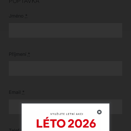
POPTÁVKA
Jméno
*
Příjmení
*
Email
*
Telefon
*