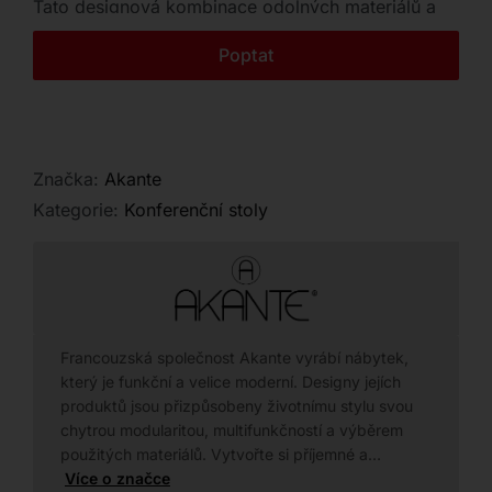
Tato designová kombinace odolných materiálů a
Kontakt
precizního provedení podtrhne luxusní vzhled
Poptat
každého prostoru.
Značka:
Akante
Kategorie:
Konferenční stoly
Francouzská společnost Akante vyrábí nábytek,
který je funkční a velice moderní. Designy jejích
produktů jsou přizpůsobeny životnímu stylu svou
chytrou modularitou, multifunkčností a výběrem
použitých materiálů. Vytvořte si příjemné a…
Více o značce