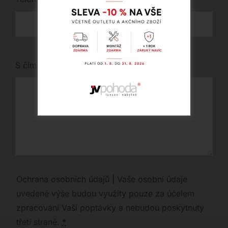
S čím vám můžeme pomoci?
Ochrana osobních údajů | Vaše osobní údaje
uvedené výše budou využity pouze za účelem
zpracování Vaší poptávky a nebudou poskytnuty
třetí straně.
*