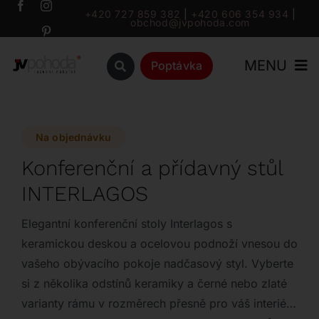
Přeskočit
+420 727 859 382
|
+420 606 354 934
|
obchod@jvpohoda.com
na
obsah
MENU
Poptávka
Úvod
Na objednávku
O nás
Konferenční a přídavný stůl
INTERLAGOS
Katalog
Elegantní konferenční stoly Interlagos s
Značky
keramickou deskou a ocelovou podnoží vnesou do
vašeho obývacího pokoje nadčasový styl. Vyberte
si z několika odstínů keramiky a černé nebo zlaté
Outlet
varianty rámu v rozměrech přesně pro váš interiér.