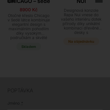
CHICAGO – šedé
NUI
Původní
Aktuální
8900
Kč
Designová konzole
cena
cena
Rapa Nui vnese do
Otočné křeslo Chicago
vašeho interiéru dotek
byla:
je:
v šedé látce kombinuje
přírody díky unikátní
elegantní design s
9900 Kč.
8900 Kč.
kombinaci dřevěné
maximálním pohodlím
desky s
díky vysokým
nepravidelnými
područkám a skvělé
hranami a mohutné
Na objednávku
opěrce zad. Praktický
cementové podnože.
otočný mechanismus a
Skladem
Vybírat můžete z
ideální rozměry z něj
luxusních provedení v
dělají perfektní
ořechu či dubu a dvou
doplněk nejen k
praktických rozměrů,
jídelnímu, ale i k
které se dokonale
pracovnímu stolu.
přizpůsobí vašemu
Využijte lákavou slevu
prostoru.
a pořiďte si tento
oblíbený kousek, který
je ihned k dodání.
POPTÁVKA
Jméno
*