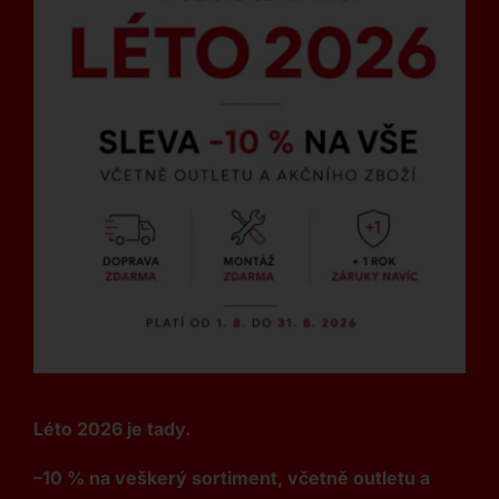
Léto 2026 je tady.
–10 % na veškerý sortiment, včetně outletu a