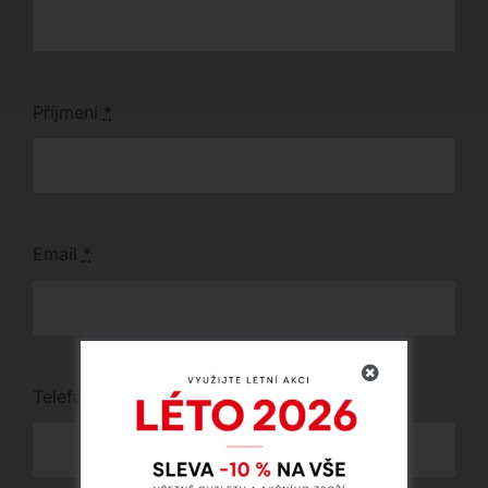
Příjmení
*
Email
*
Telefon
*