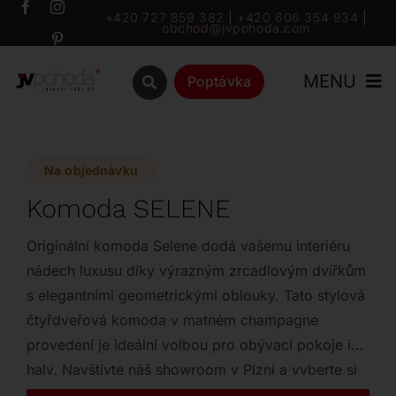
Přeskočit
+420 727 859 382
|
+420 606 354 934
|
obchod@jvpohoda.com
na
obsah
MENU
Poptávka
Úvod
Na objednávku
O nás
Komoda SELENE
Katalog
Originální komoda Selene dodá vašemu interiéru
nádech luxusu díky výrazným zrcadlovým dvířkům
s elegantními geometrickými oblouky. Tato stylová
Značky
čtyřdveřová komoda v matném champagne
provedení je ideální volbou pro obývací pokoje i
Outlet
haly. Navštivte náš showroom v Plzni a vyberte si
variantu se zrcadlovým sklem v bronzovém či