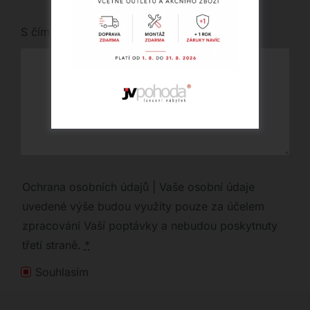
S čím vám můžeme pomoci?
Ochrana osobních údajů | Vaše osobní údaje
uvedené výše budou využity pouze za účelem
zpracování Vaší poptávky a nebudou poskytnuty
třetí straně.
*
Souhlasím