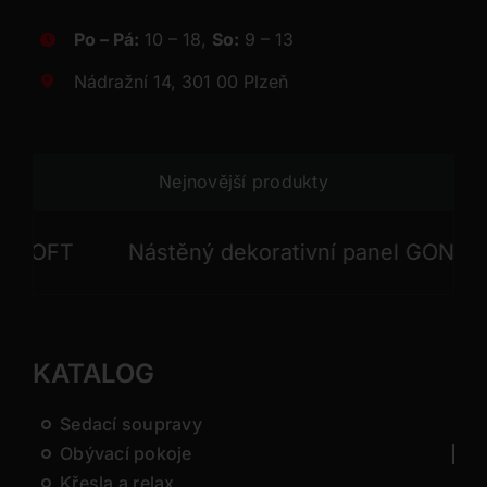
Po – Pá:
10 – 18,
So:
9 – 13
Nádražní 14, 301 00 Plzeň
Nejnovější produkty
OFT
Nástěný dekorativní panel GONG
KATALOG
Sedací soupravy
Obývací pokoje
Křesla a relax