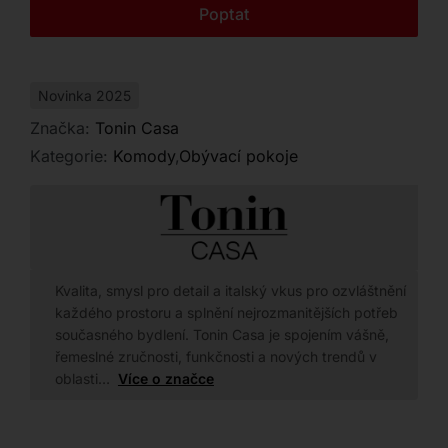
Kontakt
Poptat
kouřovém odstínu přesně pro váš domov.
Novinka 2025
Značka:
Tonin Casa
Kategorie:
Komody
,
Obývací pokoje
Kvalita, smysl pro detail a italský vkus pro ozvláštnění
každého prostoru a splnění nejrozmanitějších potřeb
současného bydlení. Tonin Casa je spojením vášně,
řemeslné zručnosti, funkčnosti a nových trendů v
oblasti…
Více o značce