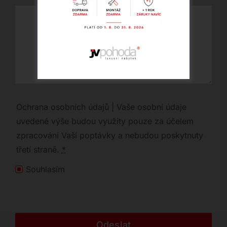
Ochrana osobních údajů | Vaše osobní údaje
uvedené výše budou využity pouze za účelem
zpracování Vaší poptávky a nebudou poskytnuty
třetí straně.
*
Souhlasím
Odeslat