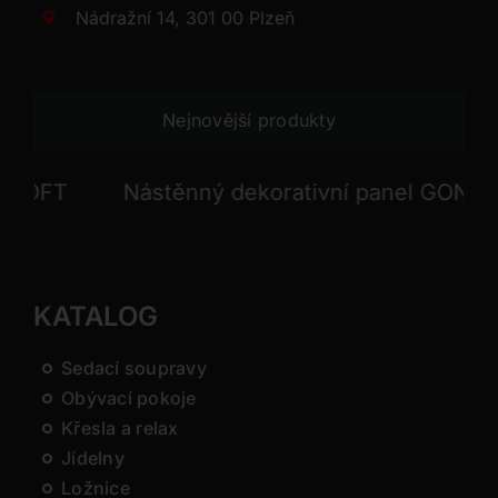
Nádražní 14, 301 00 Plzeň
Nejnovější produkty
OFT
Nástěnný dekorativní panel GONG
KATALOG
Sedací soupravy
Obývací pokoje
Křesla a relax
Jídelny
Ložnice