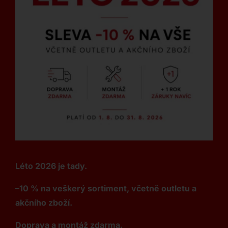
Léto 2026 je tady.
–10 % na veškerý sortiment, včetně outletu a
akčního zboží.
Doprava a montáž zdarma.