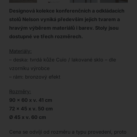
Designová kolekce konferenčních a odkládacích
stolů Nelson vyniká především jejich tvarem a
hravým výběrem materiálů i barev. Stoly jsou
dostupné ve třech rozměrech.
Materiály:
– deska: tvrdá kůže Cuio / lakované sklo – dle
vzorníku výrobce
– rám: bronzový efekt
Rozměry:
90 x 60 x v. 41 cm
72 x 45 x v. 50 cm
Ø 45 x v. 60 cm
Cena se odvíjí od rozměru a typu provedení, proto