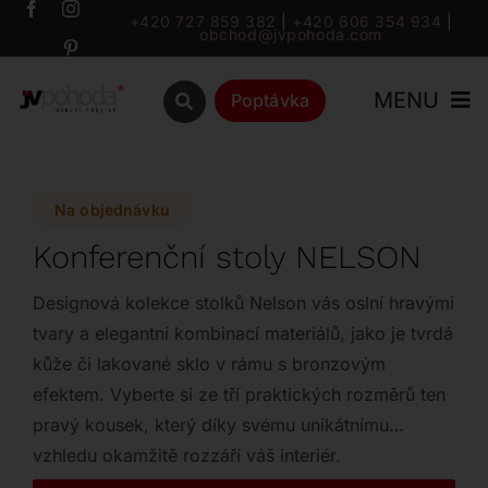
Přeskočit
+420 727 859 382
|
+420 606 354 934
|
obchod@jvpohoda.com
na
obsah
MENU
Poptávka
Úvod
Na objednávku
O nás
Konferenční stoly NELSON
Katalog
Designová kolekce stolků Nelson vás oslní hravými
tvary a elegantní kombinací materiálů, jako je tvrdá
kůže či lakované sklo v rámu s bronzovým
Značky
efektem. Vyberte si ze tří praktických rozměrů ten
pravý kousek, který díky svému unikátnímu
Outlet
vzhledu okamžitě rozzáří váš interiér.