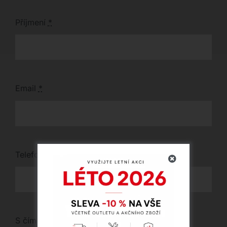
Příjmení
*
Email
*
Telefon
*
S čím vám můžeme pomoci?