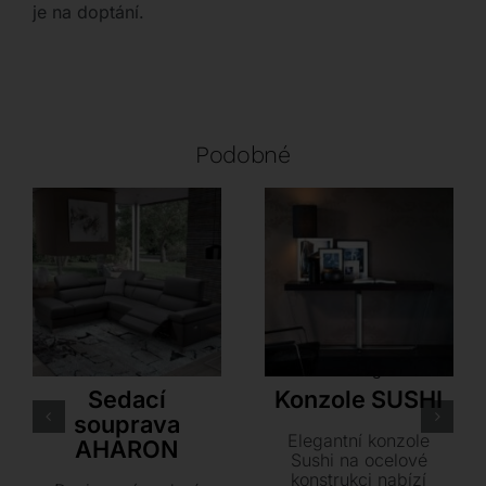
je na doptání.
Podobné
LoiudiceD
Orsenigo
Sedací
Konzole SUSHI
souprava
Elegantní konzole
AHARON
Sushi na ocelové
konstrukci nabízí