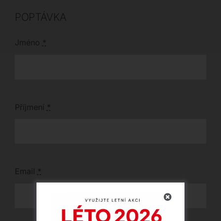
POPTÁVKA
Jméno
*
Příjmení
*
Email
*