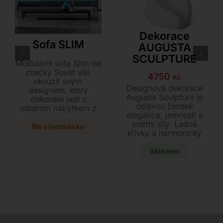
Sovet
Dekorace
Sofa SLIM
AUGUSTA
SCULPTURE
Modulární sofa Slim od
značky Sovet vás
4750
Kč
okouzlí svým
Designová dekorace
designem, který
Augusta Sculpture je
dokonale ladí s
oslavou ženské
ostatním nábytkem z
elegance, jemnosti a
této kolekce. Vyberte
vnitřní síly. Ladné
si z široké škály
Na objednávku
křivky a harmonický
luxusních materiálů
tvar vytvářejí
čalounění a podnoží v
nadčasový design s
Skladem
leštěném či lakovaném
hlubokým emotivním
hliníku. Díky variabilitě
nábojem. Precizní
modulů a rozměrů si
zpracování z ní činí
vytvoříte interiér
výjimečný dekorativní
přesně podle svých
prvek, který vnese do
představ.
interiéru
sofistikovanost a
klidnou krásu.