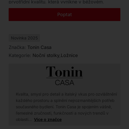
prvotřídní kvalitu, která vynikne v béžovém,
Kontakt
hnědém i individuálním barevném provedení.
Poptat
Novinka 2025
Značka:
Tonin Casa
Kategorie:
Noční stolky
,
Ložnice
Kvalita, smysl pro detail a italský vkus pro ozvláštnění
každého prostoru a splnění nejrozmanitějších potřeb
současného bydlení. Tonin Casa je spojením vášně,
řemeslné zručnosti, funkčnosti a nových trendů v
oblasti…
Více o značce