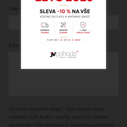
Telefon
*
S čím vám můžeme pomoci?
Ochrana osobních údajů | Vaše osobní údaje
uvedené výše budou využity pouze za účelem
zpracování Vaší poptávky a nebudou poskytnuty