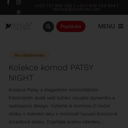
Přeskočit
+420 727 859 382
|
+420 606 354 934
|
obchod@jvpohoda.com
na
obsah
MENU
Poptávka
Úvod
Na objednávku
O nás
Kolekce komod PATSY
NIGHT
Katalog
Kolekce Patsy s elegantním horizontálním
Značky
frézováním dodá vaší ložnici vizuální dynamiku a
nadčasový design. Vyberte si komodu či noční
stolky v matném laku s možností luxusní bronzové
Outlet
zrcadlové desky. Dopřejte svému interiéru