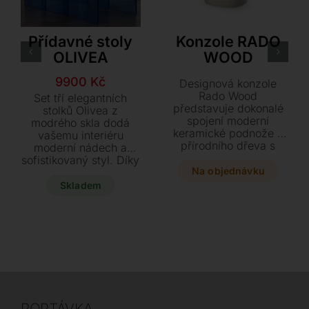
Akante
Cattelan Italia
Přídavné stoly
Konzole RADO
OLIVEA
WOOD
Původní
Aktuální
9900
Kč
Designová konzole
cena
cena
Rado Wood
Set tří elegantních
představuje dokonalé
byla:
je:
stolků Olivea z
spojení moderní
modrého skla dodá
12900 Kč.
9900 Kč.
keramické podnože a
vašemu interiéru
přírodního dřeva s
moderní nádech a
precizními detaily.
sofistikovaný styl. Díky
Tento jedinečný kousek
Na objednávku
lehkému ohýbanému
s oválnou deskou a
designu jsou stoly
Skladem
luxusním keramickým
praktickým a
povrchem dodá
originálním doplňkem,
vašemu interiéru styl a
který lze využít
harmonii.
společně i samostatně.
POPTÁVKA