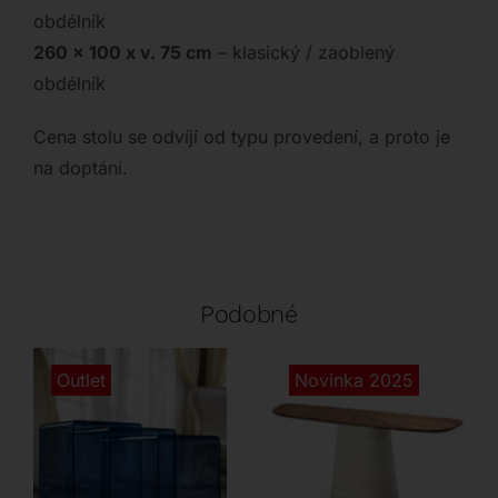
obdélník
260 x 100 x v. 75 cm
– klasický / zaoblený
obdélník
Cena stolu se odvíjí od typu provedení, a proto je
na doptání.
Podobné
Outlet
Novinka 2025