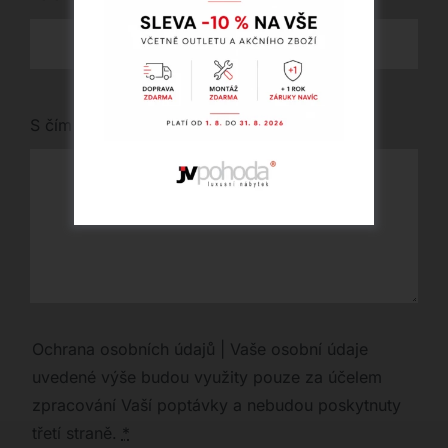
S čím vám můžeme pomoci?
Ochrana osobních údajů | Vaše osobní údaje
uvedené výše budou využity pouze za účelem
zpracování Vaší poptávky a nebudou poskytnuty
třetí straně.
*