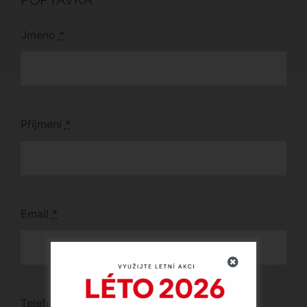
Jméno
*
Příjmení
*
Email
*
Telefon
*