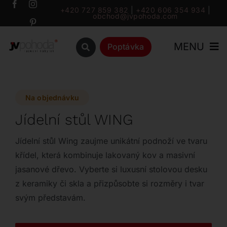
Přeskočit
+420 727 859 382
|
+420 606 354 934
|
obchod@jvpohoda.com
na
obsah
MENU
Poptávka
Úvod
Na objednávku
O nás
Jídelní stůl WING
Katalog
Jídelní stůl Wing zaujme unikátní podnoží ve tvaru
křídel, která kombinuje lakovaný kov a masivní
jasanové dřevo. Vyberte si luxusní stolovou desku
Značky
z keramiky či skla a přizpůsobte si rozměry i tvar
svým představám.
Outlet