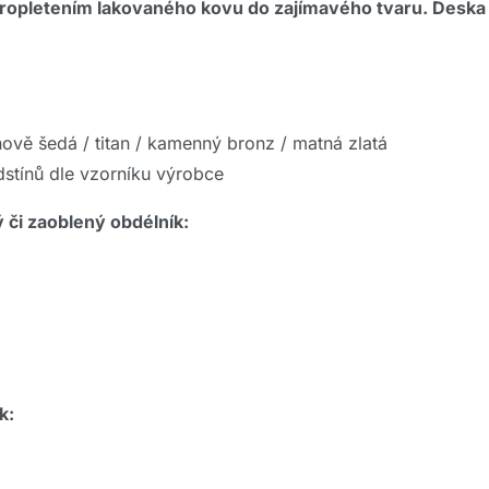
opletením lakovaného kovu do zajímavého tvaru. Deska s
ově šedá / titan / kamenný bronz / matná zlatá
stínů dle vzorníku výrobce
 či zaoblený obdélník:
k: