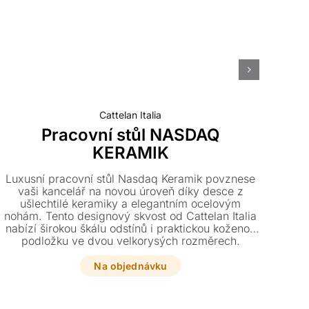
Cattelan Italia
Pracovní stůl NASDAQ
KERAMIK
Ko
vzh
Luxusní pracovní stůl Nasdaq Keramik povznese
vaši kancelář na novou úroveň díky desce z
ušlechtilé keramiky a elegantním ocelovým
sta
nohám. Tento designový skvost od Cattelan Italia
Vy
nabízí širokou škálu odstínů i praktickou koženou
až
podložku ve dvou velkorysých rozměrech.
Na objednávku