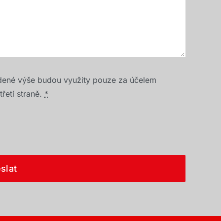
dené výše budou využity pouze za účelem
řetí straně.
*
slat