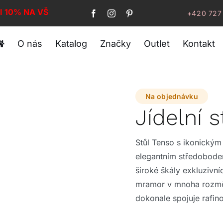
I 10% NA VŠE!
+420 727
O nás
Katalog
Značky
Outlet
Kontakt
Na objednávku
Jídelní 
Stůl Tenso s ikonickým
elegantním středobodem
široké škály exkluzivn
mramor v mnoha rozmě
dokonale spojuje rafin