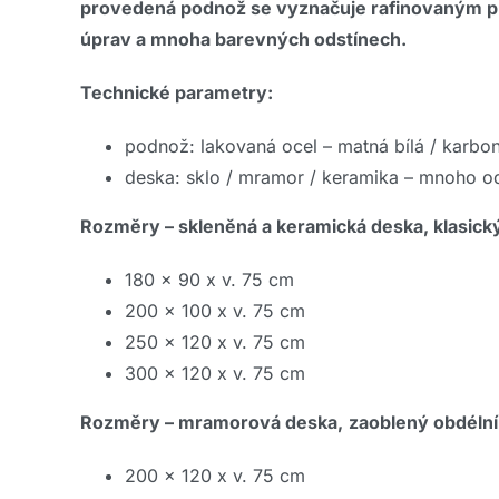
provedená podnož se vyznačuje rafinovaným pr
úprav a mnoha barevných odstínech.
Technické parametry:
podnož: lakovaná ocel – matná bílá / karbon
deska: sklo / mramor / keramika – mnoho od
Rozměry – skleněná a keramická deska, klasický
180 x 90 x v. 75 cm
200 x 100 x v. 75 cm
250 x 120 x v. 75 cm
300 x 120 x v. 75 cm
Rozměry – mramorová deska,
zaoblený obdélní
200 x 120 x v. 75 cm