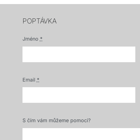
POPTÁVKA
Jméno
*
Email
*
S čím vám můžeme pomoci?