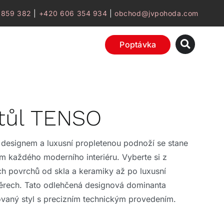
 859 382
|
+420 606 354 934
|
obchod@jvpohoda.com
Poptávka
stůl TENSO
 designem a luxusní propletenou podnoží se stane
 každého moderního interiéru. Vyberte si z
ích povrchů od skla a keramiky až po luxusní
rech. Tato odlehčená designová dominanta
ovaný styl s precizním technickým provedením.