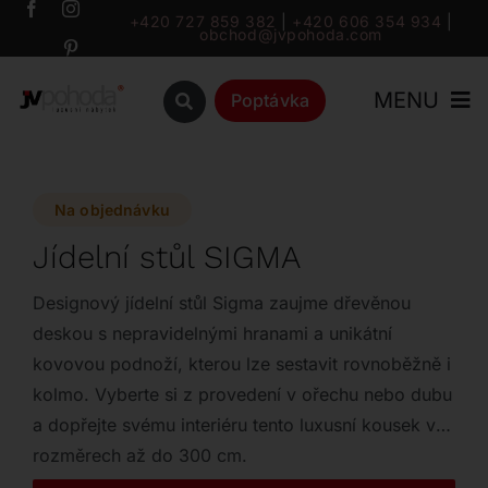
Přeskočit
+420 727 859 382
|
+420 606 354 934
|
obchod@jvpohoda.com
na
obsah
MENU
Poptávka
Úvod
Na objednávku
O nás
Jídelní stůl SIGMA
Katalog
Designový jídelní stůl Sigma zaujme dřevěnou
deskou s nepravidelnými hranami a unikátní
kovovou podnoží, kterou lze sestavit rovnoběžně i
Značky
kolmo. Vyberte si z provedení v ořechu nebo dubu
a dopřejte svému interiéru tento luxusní kousek v
Outlet
rozměrech až do 300 cm.