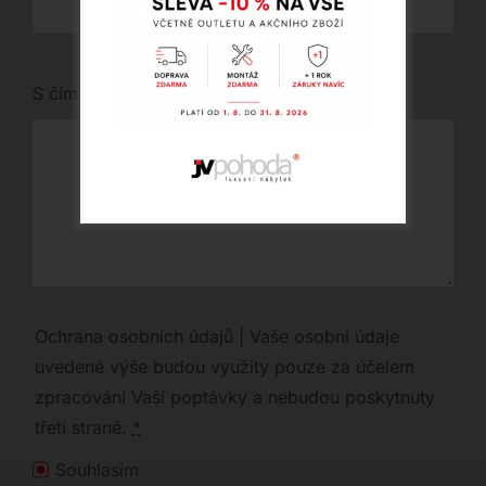
S čím vám můžeme pomoci?
Ochrana osobních údajů | Vaše osobní údaje
uvedené výše budou využity pouze za účelem
zpracování Vaší poptávky a nebudou poskytnuty
třetí straně.
*
Souhlasím