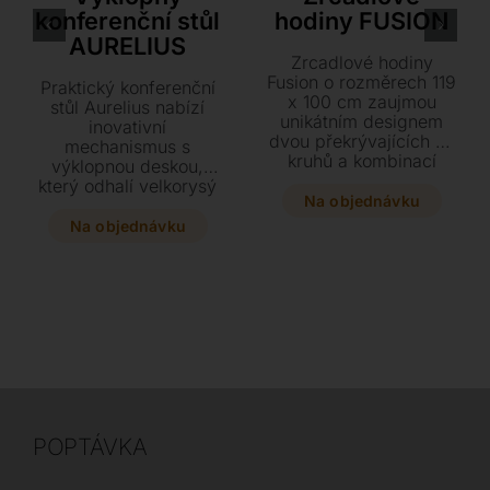
konferenční stůl
hodiny FUSION
AURELIUS
Zrcadlové hodiny
Fusion o rozměrech 119
Praktický konferenční
x 100 cm zaujmou
stůl Aurelius nabízí
unikátním designem
inovativní
dvou překrývajících se
mechanismus s
kruhů a kombinací
výklopnou deskou,
arabských a římských
který odhalí velkorysý
číslic. Tento stylový
Na objednávku
úložný prostor.
doplněk s černými
Elegantní kombinaci
Na objednávku
ručičkami využívá
grafitové konstrukce se
spojení dvou typů
sklem doplňuje kvalitní
zrcadlového skla pro
dubová deska v mnoha
skutečně jedinečný
odstínech. Díky
vzhled každého
variabilním rozměrům
interiéru.
se stůl dokonale
přizpůsobí vašim
potřebám v každé
situaci.
POPTÁVKA