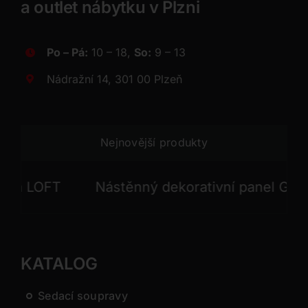
a outlet nábytku v Plzni
Po – Pá:
10 – 18,
So:
9 – 13
Nádražní 14, 301 00 Plzeň
Nejnovější produkty
 LOFT
Nástěnný dekorativní panel GONG
KATALOG
Sedací soupravy