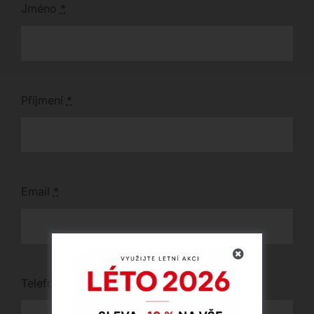
Jméno
*
Příjmení
*
Email
*
Telefon
*