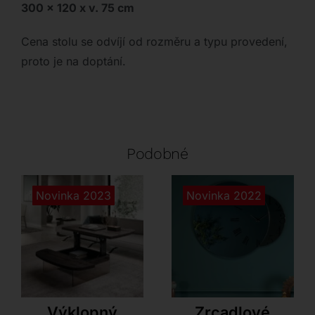
300 x 120 x v. 75 cm
Cena stolu se odvíjí od rozměru a typu provedení,
proto je na doptání.
Podobné
Novinka 2023
Novinka 2022
Ozzio
Tonin Casa
Výklopný
Zrcadlové