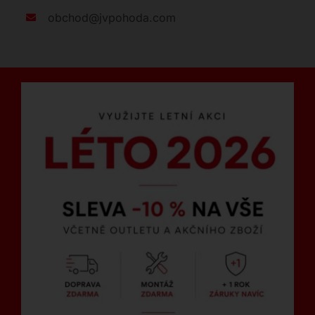
obchod@jvpohoda.com