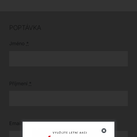
vkusu.
výškově nastavitelné
modely s područkami i
bez nich se dokonale
přizpůsobí vašemu
interiéru.
POPTÁVKA
Jméno
*
Příjmení
*
Email
*