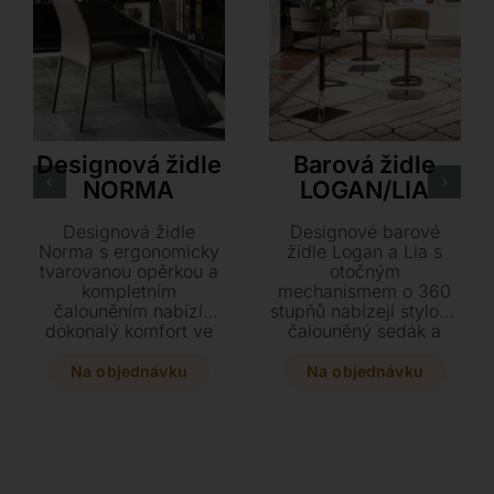
Cattelan Italia
Ozzio
Designová židle
Barová židle
NORMA
LOGAN/LIA
Designová židle
Designové barové
Norma s ergonomicky
židle Logan a Lia s
tvarovanou opěrkou a
otočným
kompletním
mechanismem o 360
čalouněním nabízí
stupňů nabízejí stylový
dokonalý komfort ve
čalouněný sedák a
vysokém i nízkém
stabilní čtvercovou
provedení. Vyberte si
základnu. Vyberte si z
Na objednávku
Na objednávku
z luxusních materiálů
luxusních potahů jako
od textilního čalounění
eko kůže, samet či
až po jemnou hovězí
bouclé v kombinaci s
kůži a přizpůsobte si
elegantní konstrukcí v
variantu s područkami
černé, grafitové nebo
přesně podle svého
bronzové barvě. Tyto