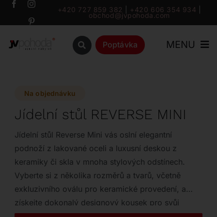
Přeskočit
+420 727 859 382
|
+420 606 354 934
|
obchod@jvpohoda.com
na
obsah
MENU
Poptávka
Úvod
Na objednávku
O nás
Jídelní stůl REVERSE MINI
Katalog
Jídelní stůl Reverse Mini vás oslní elegantní
podnoží z lakované oceli a luxusní deskou z
keramiky či skla v mnoha stylových odstínech.
Značky
Vyberte si z několika rozměrů a tvarů, včetně
exkluzivního oválu pro keramické provedení, a
Outlet
získejte dokonalý designový kousek pro svůj
interiér.