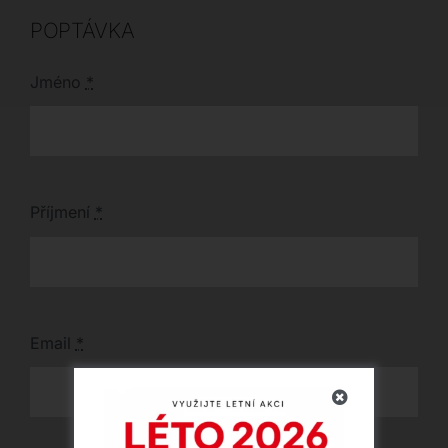
POPTÁVKA
Jméno
*
Příjmení
*
Email
*