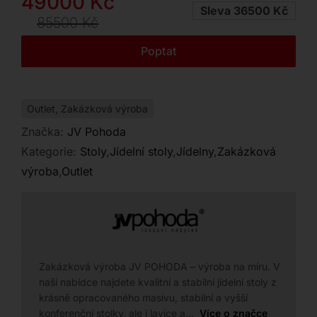
Původní
Aktuální
49000
Kč
Kontakt
Sleva 36500 Kč
cena
cena
85500
Kč
byla:
je:
Poptat
85500 Kč.
49000 Kč.
Outlet
,
Zakázková výroba
Značka:
JV Pohoda
Kategorie:
Stoly
,
Jídelní stoly
,
Jídelny
,
Zakázková
výroba
,
Outlet
Zakázková výroba JV POHODA – výroba na míru. V
naší nabídce najdete kvalitní a stabilní jídelní stoly z
krásně opracovaného masivu, stabilní a vyšší
konferenční stolky, ale i lavice a…
Více o značce