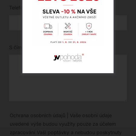
Telefon
*
S čím vám můžeme pomoci?
Ochrana osobních údajů | Vaše osobní údaje
uvedené výše budou využity pouze za účelem
zpracování Vaší poptávky a nebudou poskytnuty