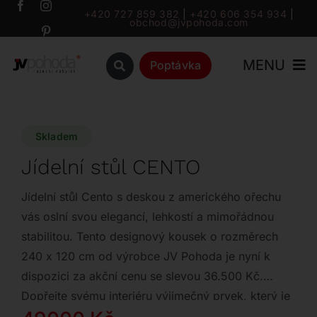
Přeskočit
+420 727 859 382
|
+420 606 354 934
|
obchod@jvpohoda.com
na
obsah
MENU
Poptávka
Úvod
Skladem
O nás
Jídelní stůl CENTO
Katalog
Jídelní stůl Cento s deskou z amerického ořechu
vás oslní svou elegancí, lehkostí a mimořádnou
stabilitou. Tento designový kousek o rozměrech
Značky
240 x 120 cm od výrobce JV Pohoda je nyní k
dispozici za akční cenu se slevou 36.500 Kč.
Outlet
Dopřejte svému interiéru výjimečný prvek, který je
ihned k odběru.