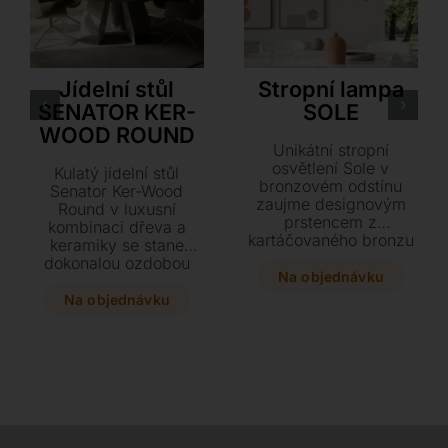
Cattelan Italia
Ozzio
Jídelní stůl
Stropní lampa
SENATOR KER-
SOLE
WOOD ROUND
Unikátní stropní
osvětlení Sole v
Kulatý jídelní stůl
bronzovém odstínu
Senator Ker-Wood
zaujme designovým
Round v luxusní
prstencem z
kombinaci dřeva a
kartáčovaného bronzu
keramiky se stane
a lakovanou ocelovou
dokonalou ozdobou
rozetou. Vyberte si z
Na objednávku
každého interiéru.
široké škály variant od
Vyberte si z široké
Na objednávku
jednoho až po osm
škály exkluzivních
světel a dopřejte
povrchů a dopřejte si
svému interiéru tento
maximální komfort s
stylový kousek s
volitelným otočným
nastavitelnou výškou
centrálním panelem.
až 250 cm.