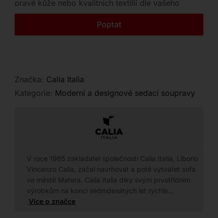
pravé kůže nebo kvalitních textilií dle vašeho
Kontakt
výběru.
Poptat
Značka:
Calia Italia
Kategorie:
Moderní a designové sedací soupravy
V roce 1965 zakladatel společnosti Calia Italia, Liborio
Vincenzo Calia, začal navrhovat a poté vytvářet sofa
ve městě Matera. Calia Italia díky svým prvotřídním
výrobkům na konci sedmdesátých let rychle…
Více o značce