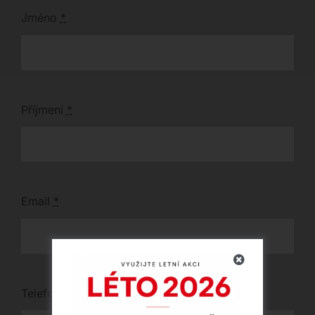
Jméno
*
Příjmení
*
Email
*
Telefon
*