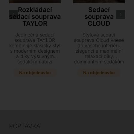
Calia Italia
LoiudiceD
Rozkládací
Sedací
sedací souprava
souprava
TAYLOR
CLOUD
Jedinečná sedací
Stylová sedací
souprava TAYLOR
souprava Cloud vnese
kombinuje klasický styl
do vašeho interiéru
s moderním designem
eleganci a maximální
a díky výsuvným
relaxaci díky
sedákům nabízí
dominantním sedákům
maximální komfort pro
a modernímu designu.
odpočinek i spánek. Je
Tato variabilní pohovka
Na objednávku
Na objednávku
vyrobena z kvalitního
s konstrukcí ze dřeva
borovicového dřeva a
nabízí luxusní
dostupná v široké
čalounění z pravé kůže
škále barev kůže i
či textilu a výplň z
látek, včetně varianty s
paměťové pěny pro
plnohodnotným
dokonalé pohodlí.
lůžkem.
Vyberte si z mnoha
rozměrů i provedení
přesně podle svých
POPTÁVKA
představ.