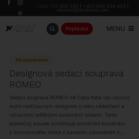
Přeskočit
+420 727 859 382
|
+420 606 354 934
|
obchod@jvpohoda.com
na
obsah
MENU
Poptávka
Úvod
Na objednávku
O nás
Designová sedací souprava
ROMEO
Katalog
Sedací souprava ROMEO od Calia Italia vás okouzlí
Značky
svým nadčasovým designem s retro nádechem a
výraznými leštěnými ocelovými nohami. Tento
jedinečný kousek kombinuje prvotřídní konstrukci
Outlet
z borovicového dřeva s luxusním čalouněním z