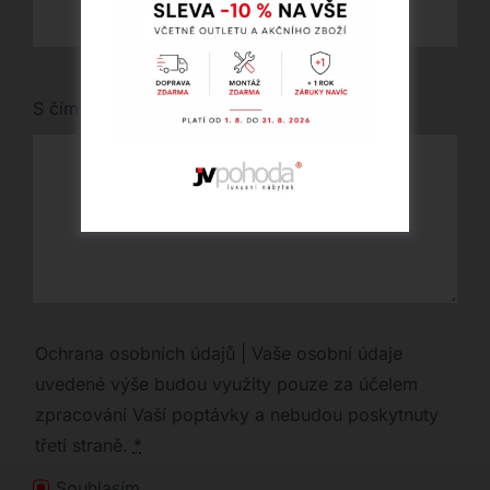
S čím vám můžeme pomoci?
Ochrana osobních údajů | Vaše osobní údaje
uvedené výše budou využity pouze za účelem
zpracování Vaší poptávky a nebudou poskytnuty
třetí straně.
*
Souhlasím