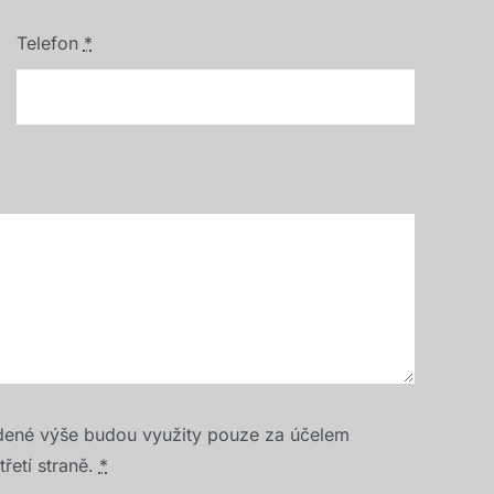
Telefon
*
dené výše budou využity pouze za účelem
řetí straně.
*