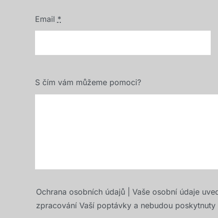
Email
*
S čím vám můžeme pomoci?
Ochrana osobních údajů | Vaše osobní údaje uve
zpracování Vaší poptávky a nebudou poskytnuty t