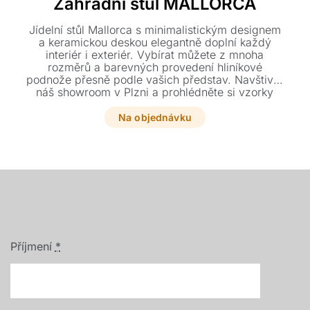
Zahradní stůl MALLORCA
Jídelní stůl Mallorca s minimalistickým designem
a keramickou deskou elegantně doplní každý
interiér i exteriér. Vybírat můžete z mnoha
rozměrů a barevných provedení hliníkové
podnože přesně podle vašich představ. Navštivte
náš showroom v Plzni a prohlédněte si vzorky
materiálů naživo.
Na objednávku
Příjmení
*