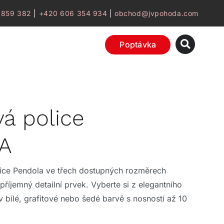
 859 382
|
+420 606 354 934
|
obchod@jvpohoda.com
Poptávka
á police
A
ice Pendola ve třech dostupných rozměrech
příjemný detailní prvek. Vyberte si z elegantního
 bílé, grafitové nebo šedé barvě s nosností až 10