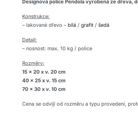
Designová police Pendola vyrobená ze dřeva, d
Konstrukce:
– lakované dřevo –
bílá
/
grafit
/
šedá
Detail:
– nosnost: max. 10 kg / police
Rozměry:
15 x 20 x v. 20 cm
40 x 25 x v. 15 cm
70 x 30 x v. 10 cm
Cena se odvíjí od rozměru a typu provedení, prot