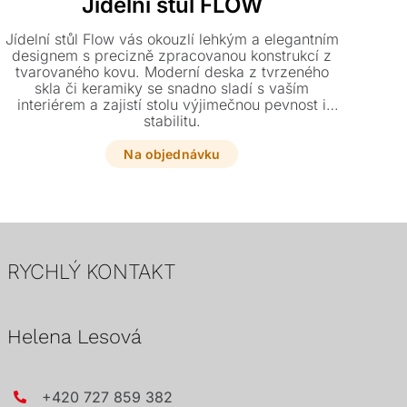
Jídelní stůl FLOW
Jídelní stůl Flow vás okouzlí lehkým a elegantním
designem s precizně zpracovanou konstrukcí z
lak
tvarovaného kovu. Moderní deska z tvrzeného
ú
skla či keramiky se snadno sladí s vaším
dot
interiérem a zajistí stolu výjimečnou pevnost i
skl
stabilitu.
l
Na objednávku
RYCHLÝ KONTAKT
Helena Lesová
+420 727 859 382