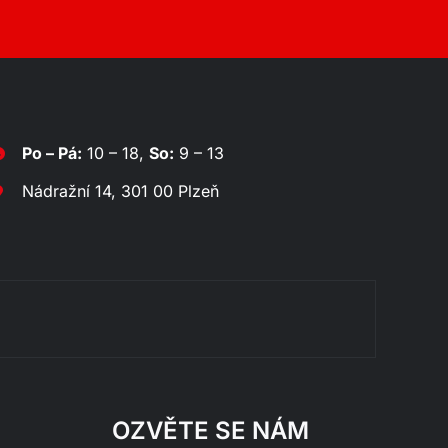
Po – Pá:
10 – 18,
So:
9 – 13
Nádražní 14, 301 00 Plzeň
Rozklá
OZVĚTE SE NÁM