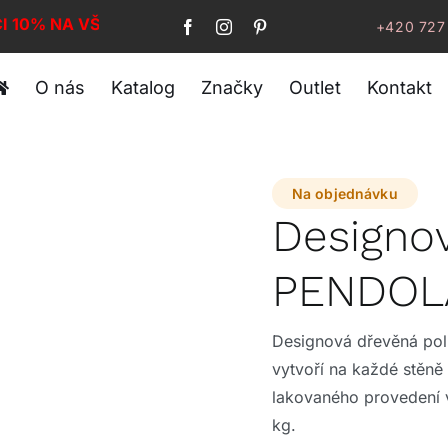
I 10% NA VŠE!
+420 727
O nás
Katalog
Značky
Outlet
Kontakt
Na objednávku
Designov
PENDOL
Designová dřevěná pol
vytvoří na každé stěně 
lakovaného provedení v
kg.