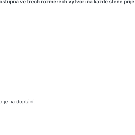
ostupná ve třech rozměrech vytvoří na každé stěně příje
o je na doptání.