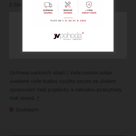
S čím vám můžeme pomoci?
Ochrana osobních údajů | Vaše osobní údaje
uvedené výše budou využity pouze za účelem
zpracování Vaší poptávky a nebudou poskytnuty
třetí straně.
*
Souhlasím