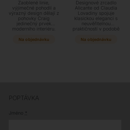
Zaoblené linie,
Designové zrcadlo
výjimečné pohodlí a
Alicante od Claudia
výrazný design dělají z
Lovadiny spojuje
pohovky Craig
klasickou eleganci s
jedinečný prvek
neuvěřitelnou
moderního interiéru.
praktičností v podobě
Design inspirovaný
zásuvky nebo věšáků z
tvary přírody vytváří
ořechu Canaletto.
Na objednávku
Na objednávku
útulný, plynulý celek –
Tento mistrovský
měkké polštáře
kousek se stříbrným
obepíná zaoblené
sklem v mžiku promění
opěradlo a dominantní
váš interiér v luxusní a
područkám dodává
funkční prostor.
pocit soukromého
Vyberte si variantu se
útočiště.
zásuvkou či věšáky a
dopřejte si špičkový
italský design u vás
doma.
POPTÁVKA
Jméno
*