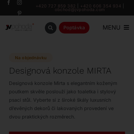
Přeskočit
+420 727 859 382
|
+420 606 354 934
|
obchod@jvpohoda.com
na
obsah
MENU
Poptávka
Úvod
Na objednávku
O nás
Designová konzole MIRTA
Katalog
Designová konzole Mirta s elegantním koženým
poutkem skvěle poslouží jako toaletka i stylový
psací stůl. Vyberte si z široké škály luxusních
Značky
dřevěných dekorů či lakovaných provedení ve
dvou praktických rozměrech.
Outlet