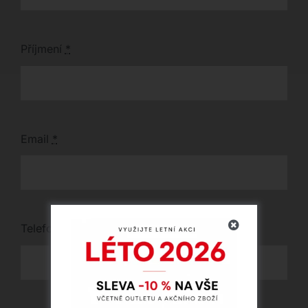
Příjmení
*
Email
*
Telefon
*