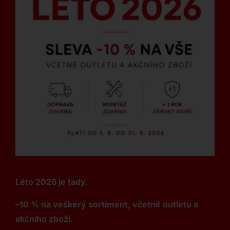
Léto 2026 je tady.
–10 % na veškerý sortiment, včetně outletu a
akčního zboží.