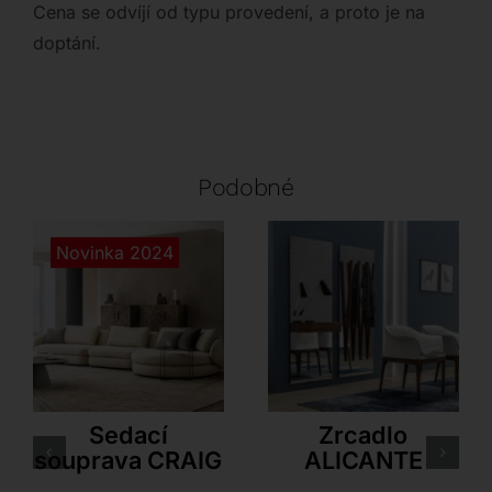
Cena se odvíjí od typu provedení, a proto je na
doptání.
Podobné
Novinka 2024
Cattelan Italia
Tonin Casa
Sedací
Zrcadlo
souprava CRAIG
ALICANTE