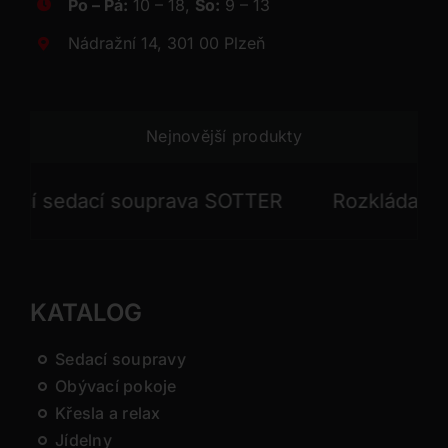
Po – Pá:
10 – 18,
So:
9 – 13
Nádražní 14, 301 00 Plzeň
Nejnovější produkty
í sedací souprava SOTTER
Rozkládací sed
KATALOG
Sedací soupravy
Obývací pokoje
Křesla a relax
Jídelny