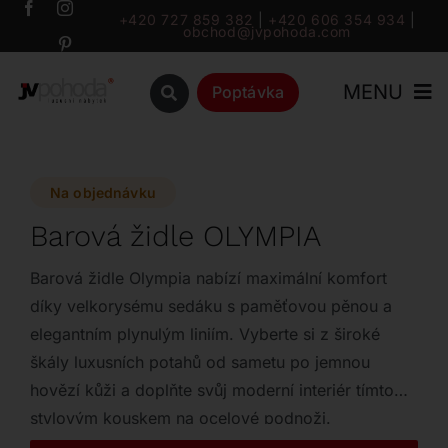
Přeskočit
+420 727 859 382
|
+420 606 354 934
|
obchod@jvpohoda.com
na
obsah
MENU
Poptávka
Úvod
Na objednávku
O nás
Barová židle OLYMPIA
Katalog
Barová židle Olympia nabízí maximální komfort
díky velkorysému sedáku s paměťovou pěnou a
elegantním plynulým liniím. Vyberte si z široké
Značky
škály luxusních potahů od sametu po jemnou
hovězí kůži a doplňte svůj moderní interiér tímto
Outlet
stylovým kouskem na ocelové podnoži.