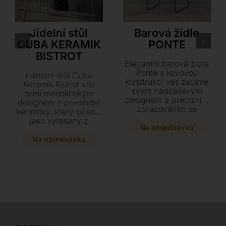
Cattelan Italia
Airnova
Jídelní stůl
Barová židle
CUBA KERAMIK
PONTE
BISTROT
Elegantní barová židle
Ponte s kovovou
Luxusní stůl Cuba
konstrukcí vás zaujme
Keramik Bistrot vás
svým nadčasovým
oslní monolitickým
designem a precizním
designem z prvotřídní
zpracováním se
keramiky, který působí
sedákem z kvalitní
jako vytesaný z
kůže. Tento odlehčený
Na objednávku
jednoho kusu drahého
model o rozměrech 52
kamene. Vyberte si z
Na objednávku
x 53,5 x 93,5 cm
exkluzivních dekorů
skvěle doplní váš
pro desku i podnož a
interiér a barvu kůže si
dopřejte svému
můžete zvolit přesně
interiéru inovativní
podle svého vkusu.
kousek ve dvou
elegantních
rozměrech.