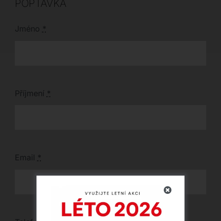
POPTÁVKA
Jméno
*
Příjmení
*
Email
*