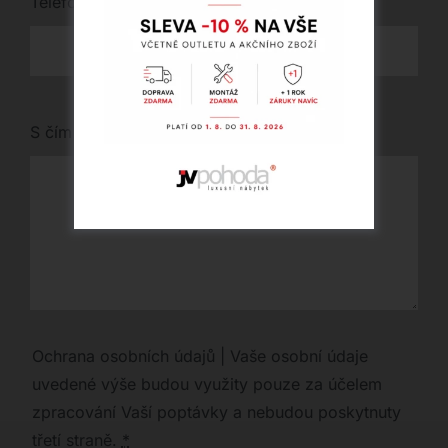
Telefon
*
S čím vám můžeme pomoci?
Ochrana osobních údajů | Vaše osobní údaje
uvedené výše budou využity pouze za účelem
zpracování Vaší poptávky a nebudou poskytnuty
třetí straně.
*