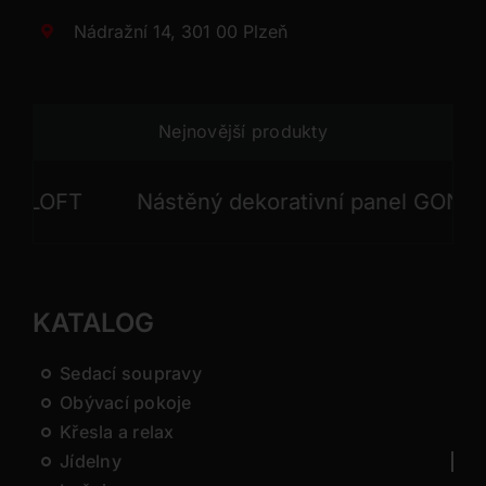
Nádražní 14, 301 00 Plzeň
Nejnovější produkty
LOFT
Nástěný dekorativní panel GONG
KATALOG
Sedací soupravy
Obývací pokoje
Křesla a relax
Jídelny