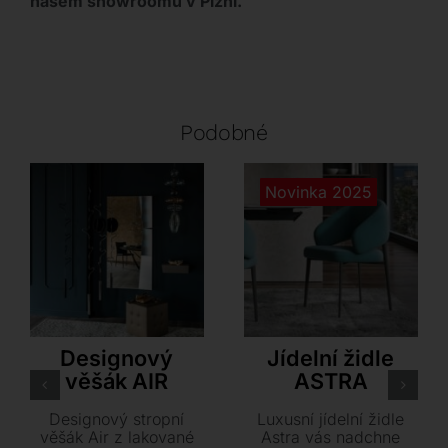
našem showroomu v Plzni.
Podobné
Novinka 2025
Cattelan Italia
Tonin Casa
Designový
Jídelní židle
věšák AIR
ASTRA
Designový stropní
Luxusní jídelní židle
věšák Air z lakované
Astra vás nadchne