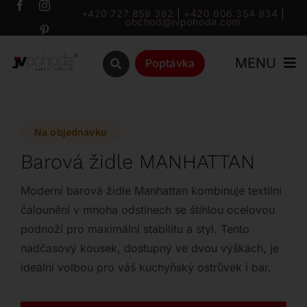
Přeskočit
+420 727 859 382
|
+420 606 354 934
|
obchod@jvpohoda.com
na
obsah
MENU
Poptávka
Úvod
Na objednávku
O nás
Barová židle MANHATTAN
Katalog
Moderní barová židle Manhattan kombinuje textilní
čalounění v mnoha odstínech se štíhlou ocelovou
podnoží pro maximální stabilitu a styl. Tento
Značky
nadčasový kousek, dostupný ve dvou výškách, je
ideální volbou pro váš kuchyňský ostrůvek i bar.
Outlet