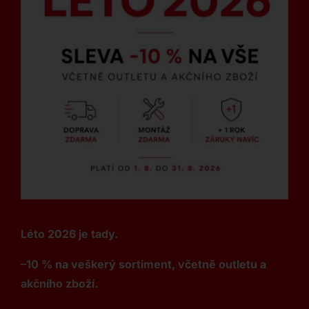
Léto 2026 je tady.
–10 % na veškerý sortiment, včetně outletu a
akčního zboží.