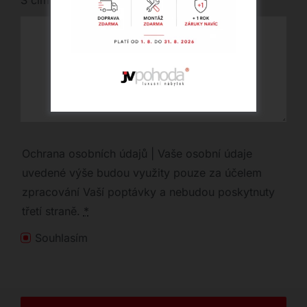
S čím vám můžeme pomoci?
Ochrana osobních údajů | Vaše osobní údaje
uvedené výše budou využity pouze za účelem
zpracování Vaší poptávky a nebudou poskytnuty
třetí straně.
*
Souhlasím