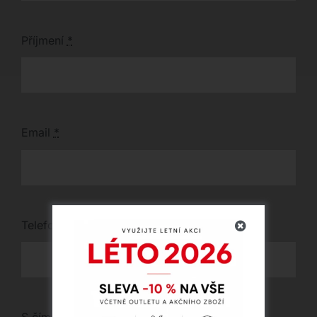
Příjmení
*
Email
*
Telefon
*