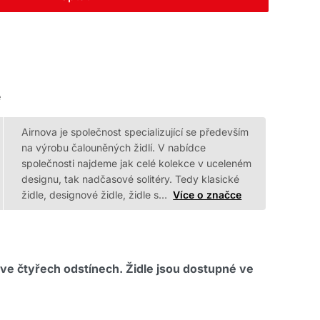
e
Airnova je společnost specializující se především
na výrobu čalouněných židlí. V nabídce
společnosti najdeme jak celé kolekce v uceleném
designu, tak nadčasové solitéry. Tedy klasické
židle, designové židle, židle s…
Více o značce
e čtyřech odstínech. Židle jsou dostupné ve