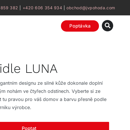
 859 382
|
+420 606 354 934
|
obchod@jvpohoda.com
Poptávka
židle LUNA
egantním designu ze silné kůže dokonale doplní
vým nohám ve čtyřech odstínech. Vyberte si ze
t tu pravou pro váš domov a barvu přesně podle
rníku výrobce.
Poptat