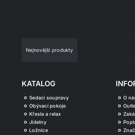
Nejnovější produkty
KATALOG
INFO
Sedací soupravy
O ná
Obývací pokoje
Outle
Křesla a relax
Zaká
Jídelny
Popt
Ložnice
Znač