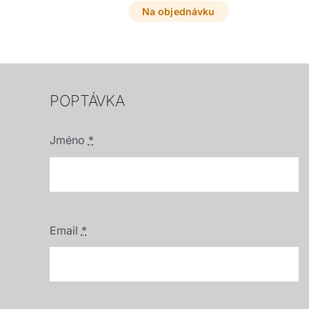
přizpůsobí vaší výšce v rozmezí 89 až 115 cm.
Na objednávku
POPTÁVKA
Jméno
*
Email
*