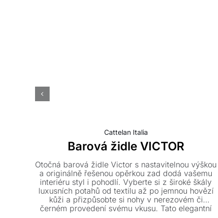
Cattelan Italia
Barová židle VICTOR
Otočná barová židle Victor s nastavitelnou výškou
a originálně řešenou opěrkou zad dodá vašemu
interiéru styl i pohodlí. Vyberte si z široké škály
luxusních potahů od textilu až po jemnou hovězí
kůži a přizpůsobte si nohy v nerezovém či
černém provedení svému vkusu. Tato elegantní
židle o rozměrech 45 x 54 cm se dokonale