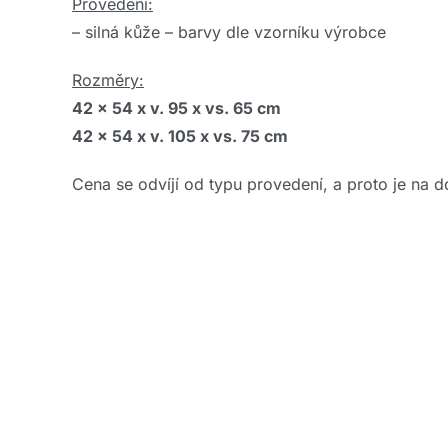
Provedení:
– silná kůže – barvy dle vzorníku výrobce
Rozměry:
42 x 54 x v. 95 x vs. 65 cm
42 x 54 x v. 105 x vs. 75 cm
Cena se odvíjí od typu provedení, a proto je na d