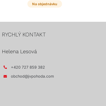
Na objednávku
RYCHLÝ KONTAKT
Helena Lesová
+420 727 859 382
obchod@jvpohoda.com