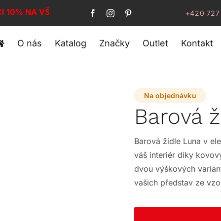
CI 10% NA VŠE!
+420 727
O nás
Katalog
Značky
Outlet
Kontakt
Na objednávku
Barová 
Barová židle Luna v el
váš interiér díky kovo
dvou výškových varian
vašich představ ze vzo