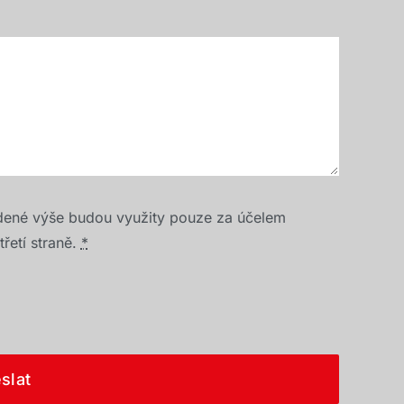
dené výše budou využity pouze za účelem
řetí straně.
*
slat