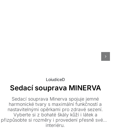
LoiudiceD
Sedací souprava MINERVA
Sedací souprava Minerva spojuje jemné
D
harmonické tvary s maximální funkčností a
ko
nastavitelnými opěrkami pro zdravé sezení.
int
Vyberte si z bohaté škály kůží i látek a
el
přizpůsobte si rozměry i provedení přesně svému
k
interiéru.