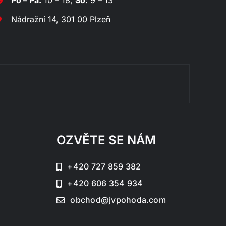
Po – Pá:
10 – 18,
So:
9 – 13
Nádražní 14, 301 00 Plzeň
Rozklá
OZVĚTE SE NÁM
+420 727 859 382
+420 606 354 934
obchod@jvpohoda.com