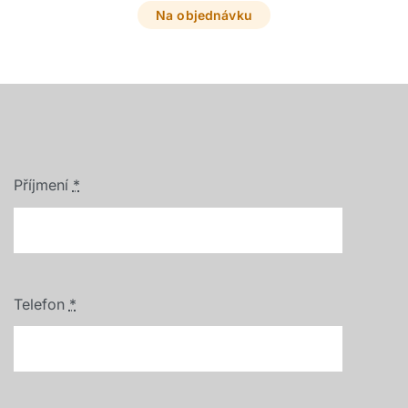
Na objednávku
Příjmení
*
Telefon
*