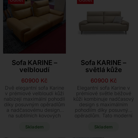
Využijte akční nabídku a
pořiďte si tyto dva stylové
kousky ihned k odběru za
zvýhodněnou cenu.
Sofa KARINE –
Sofa KARINE –
velbloudí
světlá kůže
Původní
Aktuální
Původní
Aktuální
60900
Kč
60900
Kč
cena
cena
cena
cena
Dvě elegantní sofa Karine
Elegantní sofa Karine v
byla:
je:
byla:
je:
v prémiové velbloudí kůži
prémiové světle béžové
nabízejí maximální pohodlí
kůži kombinuje nadčasový
73400 Kč.
60900 Kč.
73400 Kč.
60900 Kč.
díky posuvným opěradlům
design s maximálním
a nadčasovému designu
pohodlím díky posuvným
na subtilních kovových
opěradlům. Tato moderní
nohách. Využijte
souprava na subtilních
mimořádnou slevu na tyto
kovových nohách je ihned
Skladem
Skladem
nové, ihned dostupné kusy
k odběru se speciální
a pořiďte si oba za
slevou při nákupu dvou