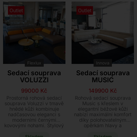
model s výraznou slevou a
vašeho obývacího pokoje
k dodání ihned.
či kanceláře. K dispozici je
Outlet
Outlet
pouze jeden kus ihned k
odběru.
Flexlux
Innova
Sedací souprava
Sedací souprava
VOLUZZI
MUSIC
Původní
Aktuální
Původní
Aktuální
99000
Kč
149900
Kč
cena
cena
cena
cena
Prostorná rohová sedací
Rohová sedací souprava
byla:
je:
byla:
je:
souprava Voluzzi v tmavě
Music s křeslem v
hnědé kůži kombinuje
elegantní béžové kůži
187900 Kč.
99000 Kč.
366400 Kč.
149900 Kč.
nadčasovou eleganci s
nabízí maximální komfort
moderními černými
díky polohovatelným
kovovými nohami. Stylový
opěrkám hlavy a
kontrast doplňují hořčicově
velkorysým rozměrům.
žluté bederní polštáře pro
Tento vystavený model od
Skladem
Skladem