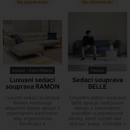
model s dřevěným
zdravému sezení na
Na objednávku
Na objednávku
skeletem a prémiovým
polyuretanové pěně a
čalouněním umožňuje také
prvotřídním italským kůžím
komfortní elektrické
či textiliím v mnoha
polohování. Vyberte si z
barevných variantách.
široké škály komponentů a
dopřejte si zdravé sezení
na míru vašemu interiéru.
Innova – Estro Milano
Flexlux
Luxusní sedací
Sedací souprava
souprava RAMON
BELLE
Luxusní sedací souprava
Elegantní sedací souprava
Ramon kombinuje
Belle spojuje nadčasový
elegantní italský design s
design s maximálním
maximálním komfortem
pohodlím a jedinečnými
díky ergonomické
detaily, které rozzáří každý
konstrukci a
obývací pokoj. Vybírejte z
polohovatelným opěrkám
pestré škály barevných