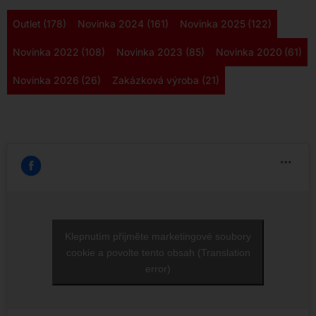
Outlet
(178)
Novinka 2024
(161)
Novinka 2025
(122)
Novinka 2022
(108)
Novinka 2023
(85)
Novinka 2020
(61)
Novinka 2026
(26)
Zakázková výroba
(21)
Klepnutím přijměte marketingové soubory
cookie a povolte tento obsah (Translation
error)