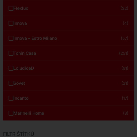
Flexlux
(32)
Innova
(4)
Innova – Estro Milano
(57)
Tonin Casa
(251)
LoiudiceD
(91)
Sovet
(21)
Incanto
(17)
Marinelli Home
(8)
FILTR ŠTÍTKŮ