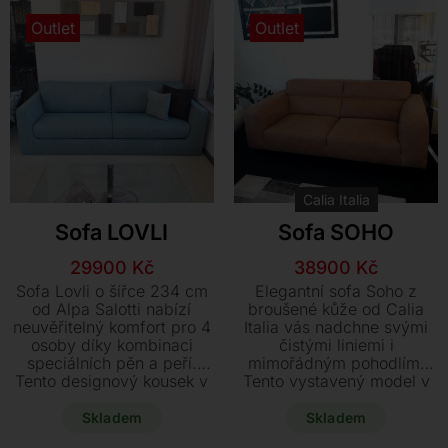
zvýhodněnou cenu 99.800
kusů.
Outlet
Outlet
Kč.
Calia Italia
Sofa LOVLI
Sofa SOHO
Původní
Aktuální
Původní
Aktuální
29900
Kč
38900
Kč
cena
cena
cena
cena
Sofa Lovli o šířce 234 cm
Elegantní sofa Soho z
byla:
je:
byla:
je:
od Alpa Salotti nabízí
broušené kůže od Calia
neuvěřitelný komfort pro 4
Italia vás nadchne svými
53900 Kč.
29900 Kč.
75900 Kč.
38900 Kč.
osoby díky kombinaci
čistými liniemi i
speciálních pěn a peří.
mimořádným pohodlím.
Tento designový kousek v
Tento vystavený model v
příjemné textuře a odstínu
barvě Safari Camel je díky
Midtown 36 je nyní k
výrazné slevě výjimečnou
Skladem
Skladem
dostání jako vystavený
příležitostí pro vybavení