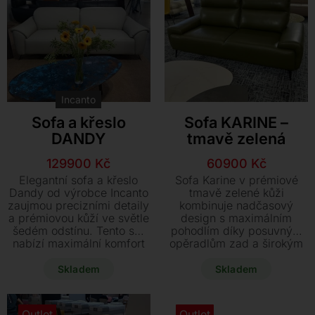
ihned.
Incanto
Sofa a křeslo
Sofa KARINE –
DANDY
tmavě zelená
Původní
Aktuální
Původní
Aktuální
129900
Kč
60900
Kč
cena
cena
cena
cena
Elegantní sofa a křeslo
Sofa Karine v prémiové
byla:
je:
byla:
je:
Dandy od výrobce Incanto
tmavě zelené kůži
zaujmou precizními detaily
kombinuje nadčasový
266700 Kč.
129900 Kč.
73400 Kč.
60900 Kč.
a prémiovou kůží ve světle
design s maximálním
šedém odstínu. Tento set
pohodlím díky posuvným
nabízí maximální komfort
opěradlům zad a širokým
díky elektricky
sedákům. Subtilní kovové
polohovatelným opěrkám
nohy dodávají této
Skladem
Skladem
hlavy i nohou a je ihned k
elegantní soupravě lehkost,
odběru s výraznou slevou.
která dokonale doplní
každý moderní interiér.
Outlet
Outlet