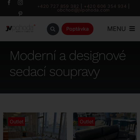
Přeskočit
+420 727 859 382
|
+420 606 354 934
|
obchod@jvpohoda.com
na
obsah
MENU
Poptávka
Úvod
Moderní a designové
sedací soupravy
O nás
Katalog
Značky
Outlet
Outlet
Outlet