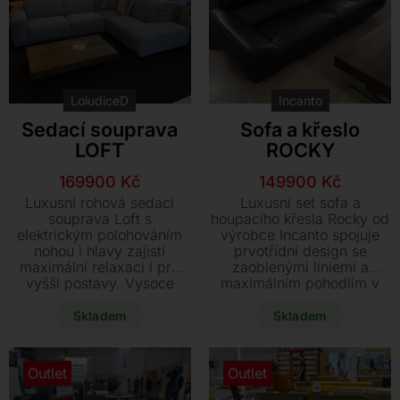
Kontakt
LoiudiceD
Incanto
Sedací souprava
Sofa a křeslo
LOFT
ROCKY
Původní
Aktuální
Původní
Aktuální
169900
Kč
149900
Kč
cena
cena
cena
cena
Luxusní rohová sedací
Luxusní set sofa a
byla:
je:
byla:
je:
souprava Loft s
houpacího křesla Rocky od
elektrickým polohováním
výrobce Incanto spojuje
270900 Kč.
169900 Kč.
285300 Kč.
149900 Kč.
nohou i hlavy zajistí
prvotřídní design se
maximální relaxaci i pro
zaoblenými liniemi a
vyšší postavy. Vysoce
maximálním pohodlím v
odolný, vícebarevný textil
prémiové černé kůži. Tato
se snadnou údržbou
nová, ihned dostupná
Skladem
Skladem
podtrhuje praktičnost
sestava s polohovacími
tohoto stylového kousku.
opěrkami je nyní dostupná
Využijte mimořádnou slevu
za akční cenu 149.900 Kč.
Outlet
Outlet
na tento nový vystavený
Dopřejte svému interiéru
kus, který je k dodání
výjimečný prvek.