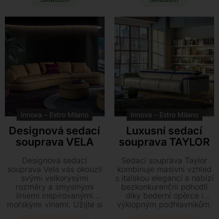
maximální pohodlí. Tento
výrobce Innova je k dodání
luxusní kousek od výrobce
ihned za výjimečnou akční
Flexlux je nyní k dispozici
cenu.
ihned s výraznou slevou.
Innova – Estro Milano
Innova – Estro Milano
Luxusní sedací
Designová sedací
souprava TAYLOR
souprava VELA
Sedací souprava Taylor
Designová sedací
kombinuje masivní vzhled
souprava Vela vás okouzlí
s italskou elegancí a nabízí
svými velkorysými
bezkonkurenční pohodlí
rozměry a smyslnými
díky bederní opěrce i
liniemi inspirovanými
výklopným podhlavníkům.
mořskými vlnami. Užijte si
Tento nejprodávanější
maximální pohodlí díky