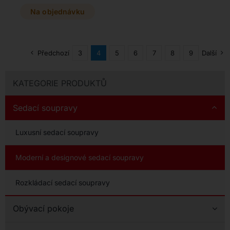
ji na míru díky široké škále
látek i kůží a volitelným
Na objednávku
prvkům, jako jsou
komfortní podhlavníky
nebo dřevěné bočnice.
Elegantní vzhled dotvářejí
Předchozí
3
4
5
6
7
8
9
Další
stylové podnože v
provedení hliníku či dekoru
dřeva.
KATEGORIE PRODUKTŮ
Sedací soupravy
Luxusní sedací soupravy
Moderní a designové sedací soupravy
Rozkládací sedací soupravy
Obývací pokoje