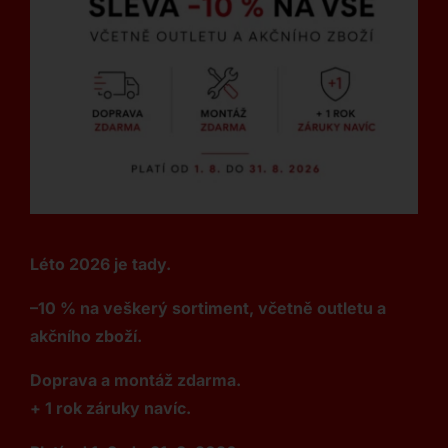
Léto 2026 je tady.
–10 % na veškerý sortiment, včetně outletu a
akčního zboží.
Doprava a montáž zdarma.
+ 1 rok záruky navíc.