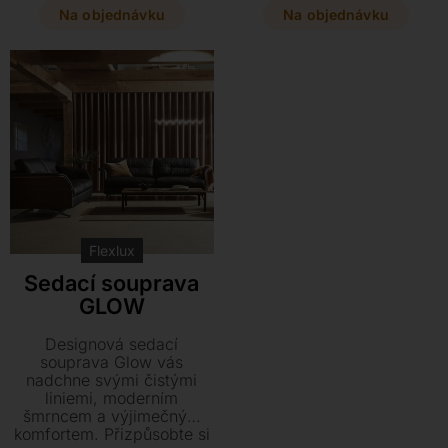
hlavy. Vyberte si z
textilií a různých rozměrů,
Na objednávku
Na objednávku
prvotřídní kůže či textilu a
od kompaktních pohovek
dopřejte svému interiéru
až po prostorné rohové
stylový kousek na štíhlých
sestavy na černých
kovových nohách, který
kovových nohách.
zaručuje zdravé sezení i
dlouhou životnost. Na
výběr je široká škála barev
a rozměrů přesně podle
vašich potřeb.
Flexlux
Sedací souprava
GLOW
Designová sedací
souprava Glow vás
nadchne svými čistými
liniemi, moderním
šmrncem a výjimečným
komfortem. Přizpůsobte si